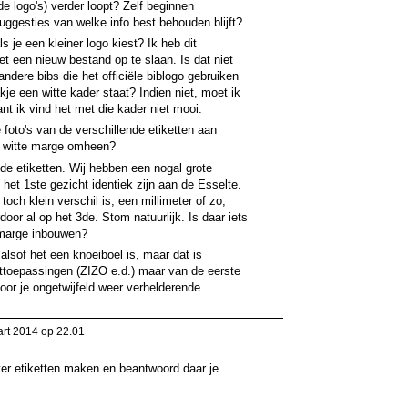
de logo's) verder loopt? Zelf beginnen
suggesties van welke info best behouden blijft?
ls je een kleiner logo kiest? Ik heb dit
et een nieuw bestand op te slaan. Is dat niet
 andere bibs die het officiële biblogo gebruiken
kje een witte kader staat? Indien niet, moet ik
nt ik vind het met die kader niet mooi.
 foto's van de verschillende etiketten aan
n witte marge omheen?
de etiketten. Wij hebben een nogal grote
 het 1ste gezicht identiek zijn aan de Esselte.
 toch klein verschil is, een millimeter of zo,
door al op het 3de. Stom natuurlijk. Is daar iets
 marge inbouwen?
 alsof het een knoeiboel is, maar dat is
inttoepassingen (ZIZO e.d.) maar van de eerste
oor je ongetwijfeld weer verhelderende
rt 2014 op 22.01
er etiketten maken en beantwoord daar je