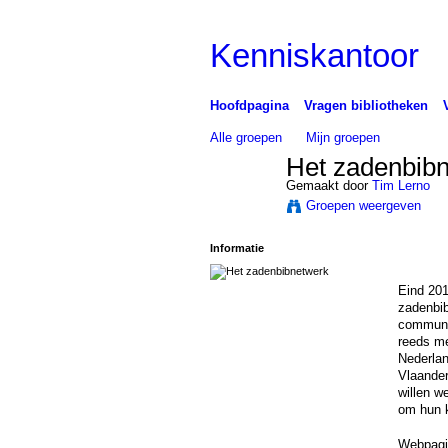
Kenniskantoor
Hoofdpagina
Vragen bibliotheken
Alle groepen
Mijn groepen
Het zadenbib
Gemaakt door
Tim Lerno
Groepen weergeven
Informatie
Eind 201
zadenbib
communit
reeds me
Nederlan
Vlaander
willen w
om hun k
Webpagi