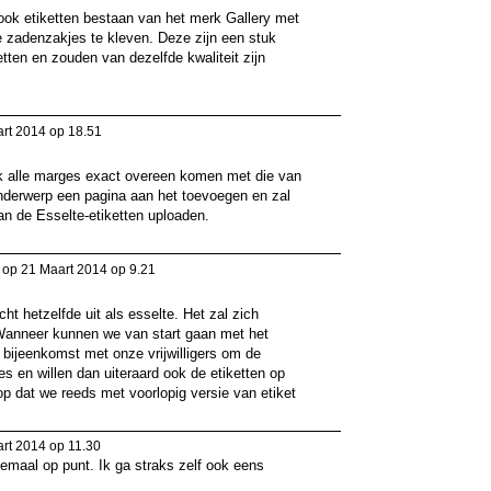
r ook etiketten bestaan van het merk Gallery met
e zadenzakjes te kleven. Deze zijn een stuk
tten en zouden van dezelfde kwaliteit zijn
rt 2014 op 18.51
ok alle marges exact overeen komen met die van
nderwerp een pagina aan het toevoegen en zal
an de Esselte-etiketten uploaden.
op 21 Maart 2014 op 9.21
icht hetzelfde uit als esselte. Het zal zich
 Wanneer kunnen we van start gaan met het
 bijeenkomst met onze vrijwilligers om de
s en willen dan uiteraard ook de etiketten op
p dat we reeds met voorlopig versie van etiket
rt 2014 op 11.30
lemaal op punt. Ik ga straks zelf ook eens