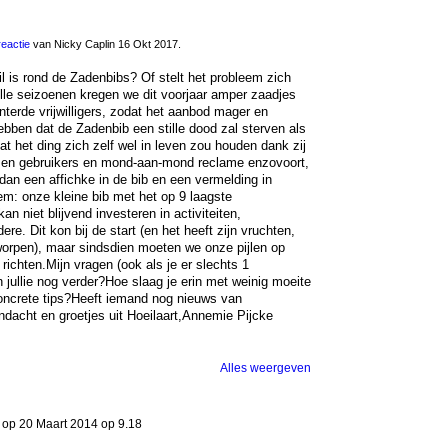
reactie
van Nicky Caplin 16 Okt 2017.
til is rond de Zadenbibs? Of stelt het probleem zich
lle seizoenen kregen we dit voorjaar amper zaadjes
terde vrijwilligers, zodat het aanbod mager en
ebben dat de Zadenbib een stille dood zal sterven als
at het ding zich zelf wel in leven zou houden dank zij
rs en gebruikers en mond-aan-mond reclame enzovoort,
dan een affichke in de bib en een vermelding in
em: onze kleine bib met het op 9 laagste
n niet blijvend investeren in activiteiten,
. Dit kon bij de start (en het heeft zijn vruchten,
fgeworpen), maar sindsdien moeten we onze pijlen op
richten.Mijn vragen (ook als je er slechts 1
en jullie nog verder?Hoe slaag je erin met weinig moeite
ncrete tips?Heeft iemand nog nieuws van
ndacht en groetjes uit Hoeilaart,Annemie Pijcke
Alles weergeven
op 20 Maart 2014 op 9.18