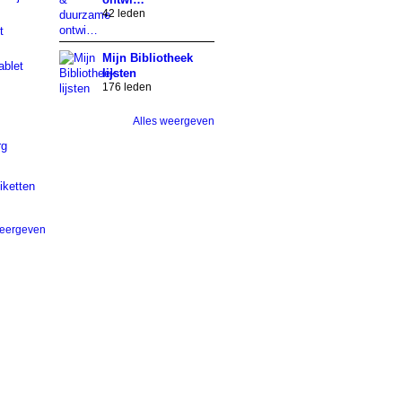
42 leden
t
Mijn Bibliotheek
ablet
lijsten
176 leden
Alles weergeven
rg
iketten
weergeven