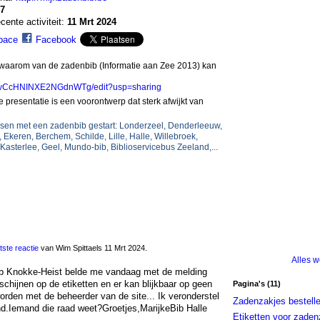
7
cente activiteit:
11 Mrt 2024
pace
Facebook
n waarom van de zadenbib (Informatie aan Zee 2013) kan
iOswCcHNINXE2NGdnWTg/edit?usp=sharing
 presentatie is een voorontwerp dat sterk afwijkt van
ssen met een zadenbib gestart
:
Londerzeel, Denderleeuw,
 Ekeren, Berchem, Schilde, Lille, Halle, Willebroek,
, Kasterlee, Geel, Mundo-bib, Biblioservicebus Zeeland,...
tste reactie
van Wim Spittaels 11 Mrt 2024.
Alles 
Bib Knokke-Heist belde me vandaag met de melding
chijnen op de etiketten en er kan blijkbaar op geen
Pagina's (11)
den met de beheerder van de site... Ik veronderstel
Zadenzakjes bestell
nd.Iemand die raad weet?Groetjes,MarijkeBib Halle
Etiketten voor zaden