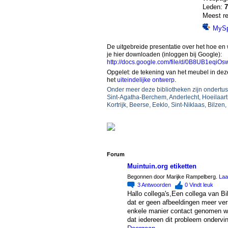
Leden:
7
Meest re
MyS
De uitgebreide presentatie over het hoe e
je hier downloaden (inloggen bij Google):
http://docs.google.com/file/d/0B8UB1eq
Opgelet: de tekening van het meubel in deze
het
uiteindelijke ontwerp
.
Onder meer deze bibliotheken zijn ondertu
Sint-Agatha-Berchem, Anderlecht, Hoeilaart,
Kortrijk, Beerse, Eeklo, Sint-Niklaas, Bilzen
Forum
Muintuin.org etiketten
Begonnen door Marijke Rampelberg.
Laa
3
Antwoorden
0
Vindt leuk
Hallo collega's,Een collega van 
dat er geen afbeeldingen meer vers
enkele manier contact genomen wor
dat iedereen dit probleem ondervi