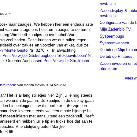
bestellen
Zadendisplay & table
an 2021.
bestellen
Configuratie van de t
p zoek naar zaadjes. We hebben hier een enthousiaste
Mijn Zadenbib TV
eel van een stage ons helpt om zaadjes te sorteren,
uin.org.Wie heeft zaadjes op overschot?Van
Systeembugs
rg veel zaden. Deze kunnen we dus ruilen tegen
Systeemwensen
erdeeld over zakjes en voorzien van etiket, dus ze
De bib op MijnTuin.o
n 'Monte Gusto'
Nr: 8270 • In afwachting
n
Print
Verwijder
Stokdroogboon 'Stokkievitsboon'
Nr:
De bib op Pinterest
ie: Groenten
Aanpassen
Print
Verwijder
Struikboon
Zaden invoeren en et
afdrukken
Alles 
tste reactie
van marina maximus 14 Mei 2020.
 Het is al lang stilletjes hier. Zijn jullie nog steeds
n we ons 7de jaar in. De zaadjes in de display gaan
aden binnenkrijgen is wat moeilijker. :-)Er zijn een
 maar deze leveren steeds wel een mooie bijdrage.In
d moestuinieren met aansluitend een zadenruil. Heeft
aniseerd en hebben jullie tip en tricks hoe dat aan te
reacties.Vriendelijke groeten,Marijke
5 98 66