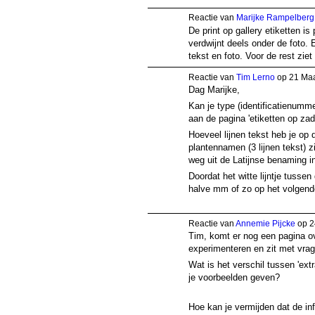
Reactie van
Marijke Rampelberg
De print op gallery etiketten is
verdwijnt deels onder de foto.
tekst en foto. Voor de rest ziet 
Reactie van
Tim Lerno
op 21 Maa
Dag Marijke,
Kan je type (identificatienumme
aan de pagina 'etiketten op za
Hoeveel lijnen tekst heb je op
plantennamen (3 lijnen tekst) zi
weg uit de Latijnse benaming in
Doordat het witte lijntje tusse
halve mm of zo op het volgend
Reactie van
Annemie Pijcke
op 2
Tim, komt er nog een pagina o
experimenteren en zit met vrag
Wat is het verschil tussen 'extr
je voorbeelden geven?
Hoe kan je vermijden dat de inf