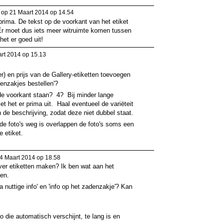
op 21 Maart 2014 op 14.54
 prima. De tekst op de voorkant van het etiket
 Er moet dus iets meer witruimte komen tussen
het er goed uit!
rt 2014 op 15.13
r) en prijs van de Gallery-etiketten toevoegen
denzakjes bestellen'?
 de voorkant staan? 4? Bij minder lange
et het er prima uit. Haal eventueel de variëteit
 de beschrijving, zodat deze niet dubbel staat.
n de foto's weg is overlappen de foto's soms een
e etiket.
4 Maart 2014 op 18.58
ver etiketten maken? Ik ben wat aan het
en.
a nuttige info' en 'info op het zadenzakje'? Kan
o die automatisch verschijnt, te lang is en