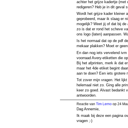
achter het grijze kadertje (met 
redigeren? Heb je in dit geval 
Wordt het grijze kader kleiner a
geprobeerd, maar ik slaag er ni
mogelijk? Weet jij of dat bij de
zo is dat er rond het scheve va
ons logo (laten) aanpassen. Wa
Is het normaal dat op de pdf de
mekaar plakken? Moet er gee
En dan nog iets vervelend ivm 
voorraad Avery-etiketten die op
Bij het afprinten, merk ik dat er
maar het 4de etiket begint daar
aan te doen? Een iets grotere
Tot zover mijn vragen. Het lijkt
helemaal niet zo. Ging alle pr
keer zo goed. Alvast bedankt v
antwoorden.
Reactie van
Tim Lerno
op 24 Maa
Dag Annemie,
Ik maak bij deze een pagina ov
vragen ;-)