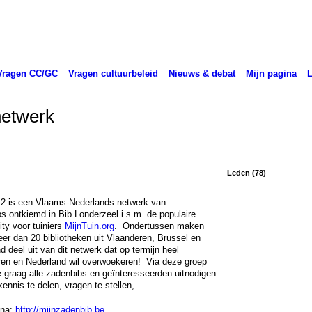
Vragen CC/GC
Vragen cultuurbeleid
Nieuws & debat
Mijn pagina
netwerk
Leden (78)
2 is een Vlaams-Nederlands netwerk van
s ontkiemd in Bib Londerzeel i.s.m. de populaire
y voor tuiniers
MijnTuin.org
. Ondertussen maken
er dan 20 bibliotheken uit Vlaanderen, Brussel en
d deel uit van dit netwerk dat op termijn heel
en en Nederland wil overwoekeren! Via deze groep
e graag alle zadenbibs en geïnteresseerden uitnodigen
ennis te delen, vragen te stellen,...
na:
http://mijnzadenbib.be