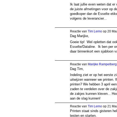
Ik laat jullie even weten dat e
de juiste afmetingen voor op d
goedkoper dan de Esselte etike
volgens de leverancier...
Reactie van
Tim Lerno
op 20 Maa
Dag Marijke,
Goeie tip! Wel opletten dat o
Esselte/Dataline. Ik ben per o
daar binnenkort een sjabloon v
Reactie van
Marijke Rampelberg
Dag Tim,
Indeling ziet er op het eerste z
uitwijzen wanneer we printen.
printen? We hebben 3 april een
zaden te verdelen over de zakje
de zakjes kunnen kleven... Hoo
aan de slag kunnen!
Reactie van
Tim Lerno
op 21 Maa
Printen staat sinds gisteren he
testen en starten.