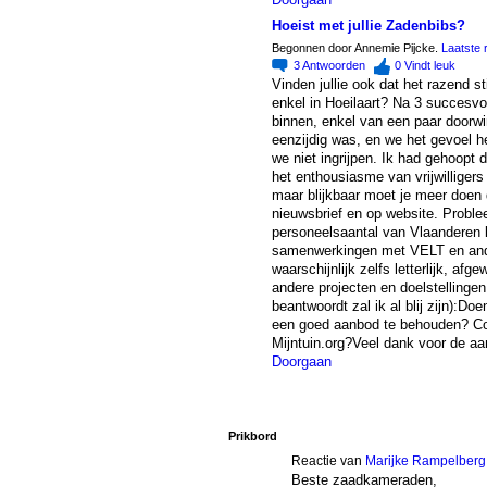
Hoeist met jullie Zadenbibs?
Begonnen door Annemie Pijcke.
Laatste 
3
Antwoorden
0
Vindt leuk
Vinden jullie ook dat het razend s
enkel in Hoeilaart? Na 3 succesvo
binnen, enkel van een paar doorwin
eenzijdig was, en we het gevoel h
we niet ingrijpen. Ik had gehoopt d
het enthousiasme van vrijwillige
maar blijkbaar moet je meer doen 
nieuwsbrief en op website. Proble
personeelsaantal van Vlaanderen ka
samenwerkingen met VELT en andere
waarschijnlijk zelfs letterlijk, a
andere projecten en doelstellingen 
beantwoordt zal ik al blij zijn):Do
een goed aanbod te behouden? Co
Mijntuin.org?Veel dank voor de aa
Doorgaan
Prikbord
Reactie van
Marijke Rampelberg
Beste zaadkameraden,