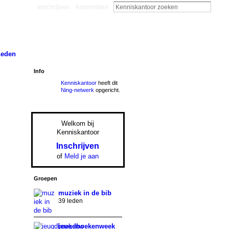
Inschrijven
Aanmelden
Leden
Info
Kenniskantoor
heeft dit
Ning-netwerk
opgericht.
Welkom bij
Kenniskantoor
Inschrijven
of
Meld je aan
Groepen
muziek in de bib
39 leden
jeugdboekenweek