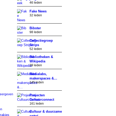
46 leden
Fake News
32 leden
Bibster
98 leden
Collectiegroep
Strips
52 leden
Bibliotheken &
Wikipedia
39 leden
Medialabs,
makerspaces &…
145 leden
weergeven
Projecten
Cultuurconnect
161 leden
en
Cultuur & duurzame
zakjes
ontwi…