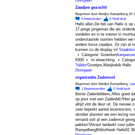
Doorgaan
Zaadjes gezocht!
Begonnen door Marijke Rampelberg 28 J
0
Antwoorden
0
Vindt leuk
Hallo allen,De bib van Halle is o
17-jarige jongeman die als onderd
verdelen en in te voeren in muint
onderstaande soorten hebben we e
andere losse zaadjes. Ze zijn al v
kunnen zo de display in!
Staakboo
• Categorie: Groenten
Aanpasse
8300 • In afwachting • Categor
'Valdor'
Groetjes,Marijkebib Halle
Doorgaan
organisatie Zadenruil
Begonnen door Marijke Rampelberg.
Laa
1
Beantwoorden
0
Vindt leuk
Beste Zadenbibbers,Alles goed daar?
op post met een Zadenbib?Hier gaa
altijd vlot de deur uit. De nieuwe z
zeer beperkt aantal leveranciers,
oktober plannen we een lezing ron
iemand ooit al een zadenruil georg
pakken?Alvast bedankt voor jullie 
RampelbergBibliotheek Halle02 36
Doorgaan