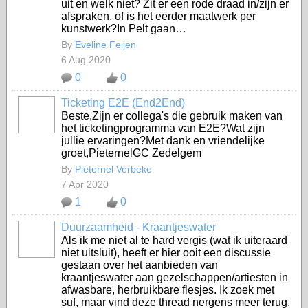
uit en welk niet? Zit er een rode draad in/zijn er
afspraken, of is het eerder maatwerk per
kunstwerk?In Pelt gaan…
By
Eveline Feijen
6 Aug 2020
0
0
Ticketing E2E (End2End)
Beste,Zijn er collega's die gebruik maken van
het ticketingprogramma van E2E?Wat zijn
jullie ervaringen?Met dank en vriendelijke
groet,PieternelGC Zedelgem
By
Pieternel Verbeke
7 Apr 2020
1
0
Duurzaamheid - Kraantjeswater
Als ik me niet al te hard vergis (wat ik uiteraard
niet uitsluit), heeft er hier ooit een discussie
gestaan over het aanbieden van
kraantjeswater aan gezelschappen/artiesten in
afwasbare, herbruikbare flesjes. Ik zoek met
suf, maar vind deze thread nergens meer terug.