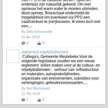
onderwijs zijn natuurlijk gekend. Om niet
opnieuw het warm water te moeten uitvinden,
deze oproep. Brasschaat onderzoekt de
mogelijkheid om eventueel via PPS een
zaal/centrum te (ver)bouwen. Ik vrees toch wel
een…
By
Jelle Schonewille
11 Apr 2019
2
0
reglement vrijetijdsdiensten
Collega's, Gemeente Meulebeke.Voor de
volgende legislatuur zouden we een nieuw
reglement willen maken voor al de cultuur- en
vrijetijdsdiensten : verhuur van infrastructuur
en materalen, aansprakelijkheden,
organisatie van evenementen, subsidies voor
verenigingen, gebruiksvoorwaarden,…
By
Stef Blommaert
11 Okt 2018
7
0