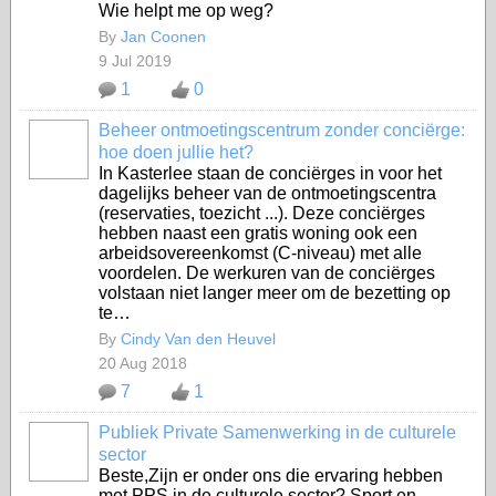
Wie helpt me op weg?
By
Jan Coonen
9 Jul 2019
1
0
Beheer ontmoetingscentrum zonder conciërge:
hoe doen jullie het?
In Kasterlee staan de conciërges in voor het
dagelijks beheer van de ontmoetingscentra
(reservaties, toezicht ...). Deze conciërges
hebben naast een gratis woning ook een
arbeidsovereenkomst (C-niveau) met alle
voordelen. De werkuren van de conciërges
volstaan niet langer meer om de bezetting op
te…
By
Cindy Van den Heuvel
20 Aug 2018
7
1
Publiek Private Samenwerking in de culturele
sector
Beste,Zijn er onder ons die ervaring hebben
met PPS in de culturele sector? Sport en