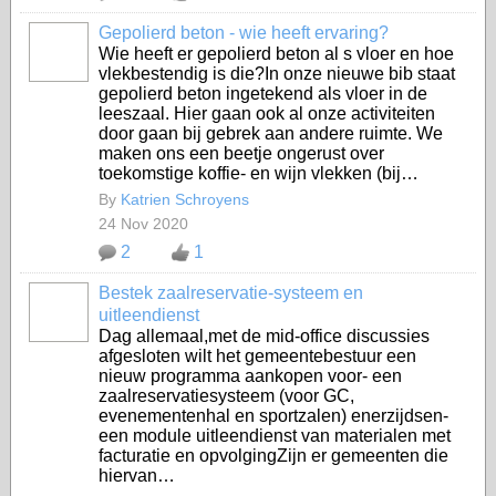
Gepolierd beton - wie heeft ervaring?
Wie heeft er gepolierd beton al s vloer en hoe
vlekbestendig is die?In onze nieuwe bib staat
gepolierd beton ingetekend als vloer in de
leeszaal. Hier gaan ook al onze activiteiten
door gaan bij gebrek aan andere ruimte. We
maken ons een beetje ongerust over
toekomstige koffie- en wijn vlekken (bij…
By
Katrien Schroyens
24 Nov 2020
2
1
Bestek zaalreservatie-systeem en
uitleendienst
Dag allemaal,met de mid-office discussies
afgesloten wilt het gemeentebestuur een
nieuw programma aankopen voor- een
zaalreservatiesysteem (voor GC,
evenementenhal en sportzalen) enerzijdsen-
een module uitleendienst van materialen met
facturatie en opvolgingZijn er gemeenten die
hiervan…