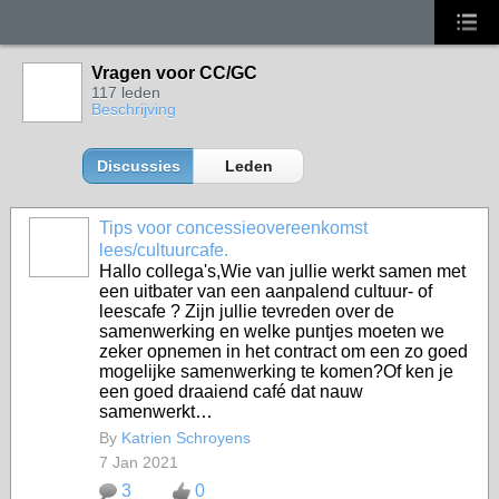
Vragen voor CC/GC
117 leden
Beschrijving
Discussies
Leden
Tips voor concessieovereenkomst
lees/cultuurcafe.
Hallo collega's,Wie van jullie werkt samen met
een uitbater van een aanpalend cultuur- of
leescafe ? Zijn jullie tevreden over de
samenwerking en welke puntjes moeten we
zeker opnemen in het contract om een zo goed
mogelijke samenwerking te komen?Of ken je
een goed draaiend café dat nauw
samenwerkt…
By
Katrien Schroyens
7 Jan 2021
3
0