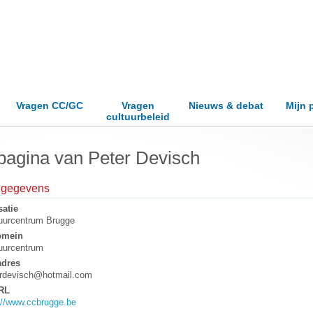
Vragen CC/GC
Vragen
Nieuws & debat
Mijn 
cultuurbeleid
pagina van Peter Devisch
elgegevens
atie
uurcentrum Brugge
omein
uurcentrum
adres
erdevisch@hotmail.com
RL
://www.ccbrugge.be