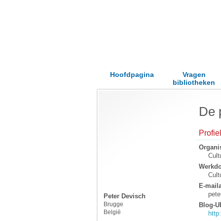
Hoofdpagina
Vragen
bibliotheken
De 
Profi
Organis
Cult
Werkd
Cult
E-mail
pet
Peter Devisch
Brugge
Blog-U
België
http