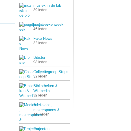
muziek in de bib
39 leden
jeugdboekenweek
46 leden
Fake News
32 leden
Bibster
98 leden
Collectiegroep Strips
52 leden
Bibliotheken &
Wikipedia
39 leden
Medialabs,
makerspaces &…
145 leden
Projecten