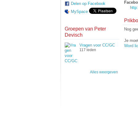
Faceboo
Delen op Facebook
http
MySpace
Prikbo
Groepen van Peter
Nog gee
Devisch
Je moet
Vragen voor CC/GC
Word li
117 leden
Alles weergeven