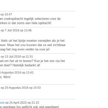
 op 10.47
een zoekopdracht tegelijk selecteren voor de
nvinken is dat soms een hele opdracht!
op 7 Juli 2016 op 13.46
tels uit het lijstje moeten verwijden als je het
owser. Maar het zou kunnen dat ze wel zichtbaar
vraag het nog even verder na voor je!
op 13 Juli 2016 op 11.51
ehad om het uit te testen? Kun je het ons via het
et doet? Hartelijk bedankt al!
 Augustus 2016 op 13.42
n, Wim!
op 25 Augustus 2016 op 14.53
ove
op 25 April 2022 op 21.15
e openbare (en wellicht ook niet-openbare)