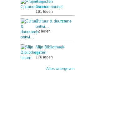
Projecten
Cultuurconnect
161 leden
Cultuur & duurzame
ontwi…
42 leden
Mijn Bibliotheek
lijsten
176 leden
Alles weergeven