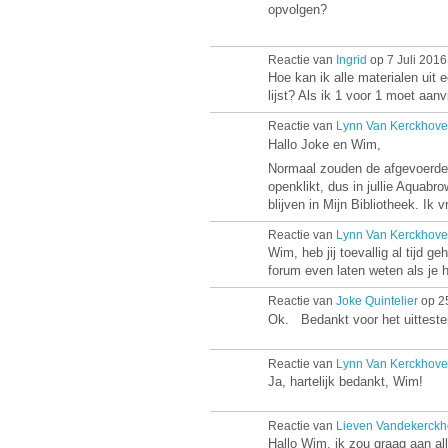
opvolgen?
Reactie van
Ingrid
op 7 Juli 2016
Hoe kan ik alle materialen uit 
lijst? Als ik 1 voor 1 moet aa
Reactie van
Lynn Van Kerckhove
Hallo Joke en Wim,
Normaal zouden de afgevoerde ti
openklikt, dus in jullie Aquabr
blijven in Mijn Bibliotheek. Ik 
Reactie van
Lynn Van Kerckhove
Wim, heb jij toevallig al tijd g
forum even laten weten als je h
Reactie van
Joke Quintelier
op 25
Ok. Bedankt voor het uitteste
Reactie van
Lynn Van Kerckhove
Ja, hartelijk bedankt, Wim!
Reactie van
Lieven Vandekerckh
Hallo Wim, ik zou graag aan all