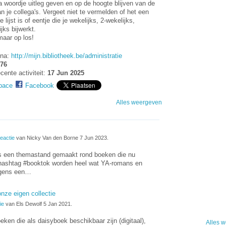
a woordje uitleg geven en op de hoogte blijven van de
an je collega's. Vergeet niet te vermelden of het een
 lijst is of eentje die je wekelijks, 2-wekelijks,
jks bijwerkt.
maar op los!
na:
http://mijn.bibliotheek.be/administratie
76
cente activiteit:
17 Jun 2025
pace
Facebook
Alles weergeven
eactie
van Nicky Van den Borne 7 Jun 2023.
ns een themastand gemaakt rond boeken die nu
 hashtag #booktok worden heel wat YA-romans en
rgens een…
onze eigen collectie
ie
van Els Dewolf 5 Jan 2021.
eken die als daisyboek beschikbaar zijn (digitaal),
Alles 