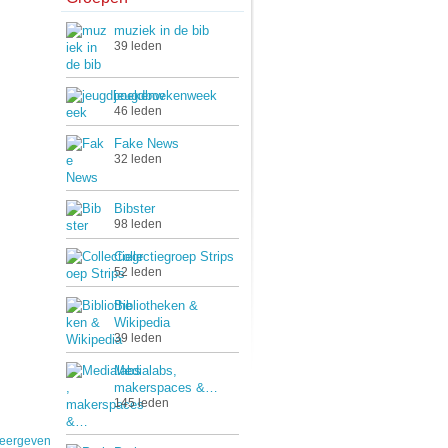
muziek in de bib
39 leden
jeugdboekenweek
46 leden
Fake News
32 leden
Bibster
98 leden
Collectiegroep Strips
52 leden
Bibliotheken &
Wikipedia
39 leden
Medialabs,
makerspaces &…
145 leden
weergeven