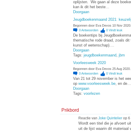
oplijsten. We gaan al deze boek
kan ik dit het beste…
Doorgaan
Jeugdboekenmaand 2021: keuzeli
Begonnen door Eva Devos 10 Nov 2020
0
Antwoorden
0
Vindt leuk
De boekentips bij Jeugdboekenmaa
thematische rode draad, zoals dit 
kunst of wetenschap).…
Doorgaan
Tags:
jeugdboekenmaand
,
jbm
Voorleesweek 2020
Begonnen door Eva Devos 25 Aug 2020.
0
Antwoorden
0
Vindt leuk
Van 21 tot 29 november is het wee
op
www.voorleesweek.be
, en de…
Doorgaan
Tags:
voorlezen
Prikbord
Reactie van
Joke Quintelier
op 6 
Wordt een titel die je afvoert 
uit de lijst waarin dit materi