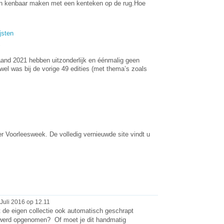
en kenbaar maken met een kenteken op de rug.Hoe
jsten
.
nd 2021 hebben uitzonderlijk en éénmalig geen
wel was bij de vorige 49 edities (met thema’s zoals
r Voorleesweek. De volledig vernieuwde site vindt u
Juli 2016 op 12.11
uit de eigen collectie ook automatisch geschrapt
aal werd opgenomen? Of moet je dit handmatig