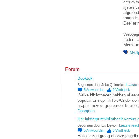
een extr
lijsten v
afgeronde
maandeli
Deel er 
Webpagi
Leden:
1
Meest re
MyS
Forum
Booktok
Begonnen door Joke Quintelier.
Laatste r
6
Antwoorden
0
Vindt leuk
Welke bibliotheken hebben al ee
populair zijn op TikTok?Onder de
graphic novels gepromoot.Is er e
Doorgaan
lijst luisterpuntbibliotheek versus 
Begonnen door Els Dewolf.
Laatste react
5
Antwoorden
0
Vindt leuk
Hallo,ik zou graag al onze jeugdbo