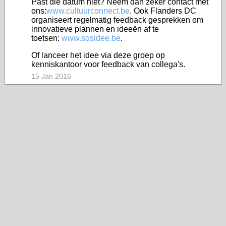
Past die datum niet? Neem dan zeker contact met
ons:
www.cultuurconnect.be
. Ook Flanders DC
organiseert regelmatig feedback gesprekken om
innovatieve plannen en ideeën af te
toetsen:
www.sosidee.be
.
Of lanceer het idee via deze groep op
kenniskantoor voor feedback van collega's.
15 Jan 2016