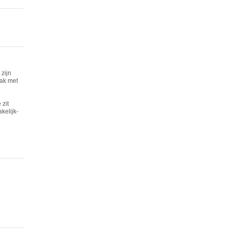
zijn
lak met
zit
kelijk-