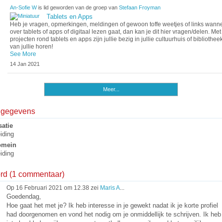
An-Sofie W
is lid geworden van de groep van
Stefaan Froyman
Tablets en Apps
Heb je vragen, opmerkingen, meldingen of gewoon toffe weetjes of links wanne
over tablets of apps of digitaal lezen gaat, dan kan je dit hier vragen/delen. Me
projecten rond tablets en apps zijn jullie bezig in jullie cultuurhuis of bibliothee
van jullie horen!
See More
14 Jan 2021
Meer...
elgegevens
atie
iding
omein
iding
ord (1 commentaar)
Op 16 Februari 2021 om 12.38 zei
Maris A
...
Goedendag,
Hoe gaat het met je? Ik heb interesse in je gewekt nadat ik je korte profiel
had doorgenomen en vond het nodig om je onmiddellijk te schrijven. Ik heb