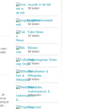
muziek in de bib
39 leden
jeugdboekenweek
46 leden
Fake News
32 leden
Bibster
ie een
98 leden
ratis
Collectiegroep Strips
52 leden
Bibliotheken &
Wikipedia
39 leden
Medialabs,
.
makerspaces &…
. Je
145 leden
en je
zorg je
, de…
Projecten