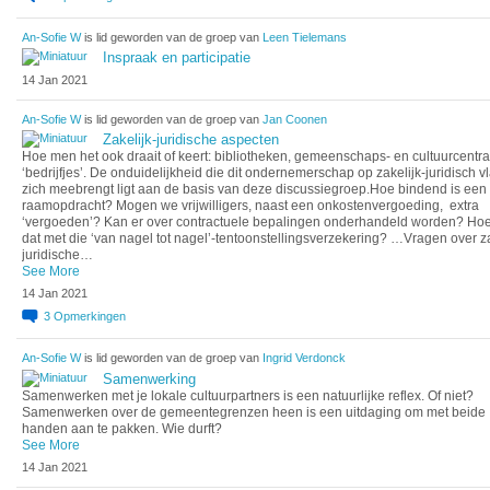
An-Sofie W
is lid geworden van de groep van
Leen Tielemans
Inspraak en participatie
14 Jan 2021
An-Sofie W
is lid geworden van de groep van
Jan Coonen
Zakelijk-juridische aspecten
Hoe men het ook draait of keert: bibliotheken, gemeenschaps- en cultuurcentra 
‘bedrijfjes’. De onduidelijkheid die dit ondernemerschap op zakelijk-juridisch v
zich meebrengt ligt aan de basis van deze discussiegroep.Hoe bindend is een
raamopdracht? Mogen we vrijwilligers, naast een onkostenvergoeding, extra
‘vergoeden’? Kan er over contractuele bepalingen onderhandeld worden? Hoe 
dat met die ‘van nagel tot nagel’-tentoonstellingsverzekering? …Vragen over za
juridische…
See More
14 Jan 2021
3
Opmerkingen
An-Sofie W
is lid geworden van de groep van
Ingrid Verdonck
Samenwerking
Samenwerken met je lokale cultuurpartners is een natuurlijke reflex. Of niet?
Samenwerken over de gemeentegrenzen heen is een uitdaging om met beide
handen aan te pakken. Wie durft?
See More
14 Jan 2021