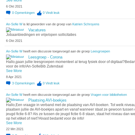
See More
6 Okt 2021
0
Opmerkingen
0
Vindt leuk
An-Sofie W
is lid geworden van de groep van
Katrien Schroyens
Vacatures
Jobaanbiedingen en vrije/open sollicitaties
6 Okt 2021
An-Sofie W
heeft een discussie toegevoegd aan de groep
Leesgroepen
Leesgroep - Corona
Hallo,gaan jullie leesgroepen momenteel al terug fysiek door of digitaal?Bedan
voor de info!An-SofieBib Zutendaal
See More
8 Apr 2021
3
Opmerkingen
0
Vindt leuk
An-Sofie W
heeft een discussie toegevoegd aan de groep
Vragen voor bibliotheken
Plaatsing AVI-boekjes
Hallo,Een vraagje in verband met de plaatsing van AVI-boeken. Tot welk nivea
plaatsen jullie de AVI-boekjes apart en vanaf wanneer staat ze gewoon tussen
jeugd fictie 6-8? Als ze tussen de jeugd fictie 6-8 staan, staat het niveau dan w
op het etiket of niet?Alvast bedankt voor de info!
See More
22 Mrt 2021