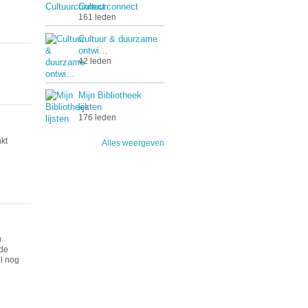
Cultuurconnect
161 leden
Cultuur & duurzame
ontwi…
42 leden
Mijn Bibliotheek
lijsten
176 leden
kt
Alles weergeven
u
 de
el nog