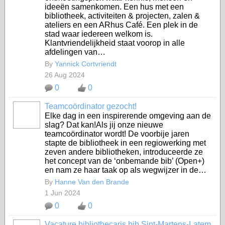
ideeën samenkomen. Een hus met een
bibliotheek, activiteiten & projecten, zalen &
ateliers en een ARhus Café. Een plek in de
stad waar iedereen welkom is.
Klantvriendelijkheid staat voorop in alle
afdelingen van…
By
Yannick Cortvriendt
26 Aug 2024
0
0
Teamcoördinator gezocht!
Elke dag in een inspirerende omgeving aan de
slag? Dat kan!Als jij onze nieuwe
teamcoördinator wordt! De voorbije jaren
stapte de bibliotheek in een regiowerking met
zeven andere bibliotheken, introduceerde ze
het concept van de ‘onbemande bib’ (Open+)
en nam ze haar taak op als wegwijzer in de…
By
Hanne Van den Brande
1 Jun 2024
0
0
Vacature bibliothecaris bib Sint-Martens-Latem