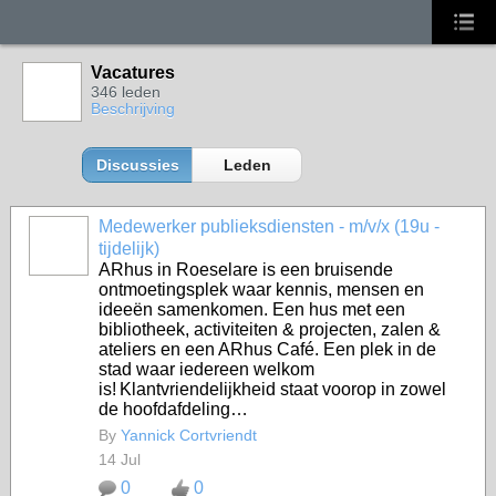
Vacatures
346 leden
Beschrijving
Discussies
Leden
Medewerker publieksdiensten - m/v/x (19u -
tijdelijk)
ARhus in Roeselare is een bruisende
ontmoetingsplek waar kennis, mensen en
ideeën samenkomen. Een hus met een
bibliotheek, activiteiten & projecten, zalen &
ateliers en een ARhus Café. Een plek in de
stad waar iedereen welkom
is! Klantvriendelijkheid staat voorop in zowel
de hoofdafdeling…
By
Yannick Cortvriendt
14 Jul
0
0