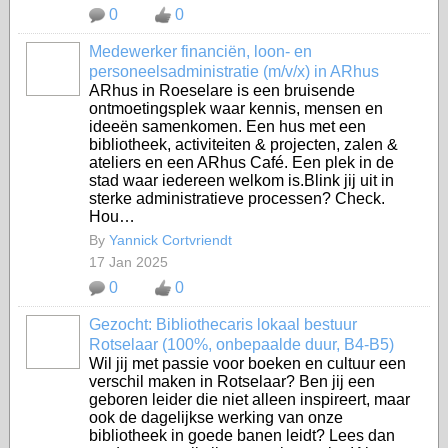
0
0
Medewerker financiën, loon- en
personeelsadministratie (m/v/x) in ARhus
ARhus in Roeselare is een bruisende
ontmoetingsplek waar kennis, mensen en
ideeën samenkomen. Een hus met een
bibliotheek, activiteiten & projecten, zalen &
ateliers en een ARhus Café. Een plek in de
stad waar iedereen welkom is.Blink jij uit in
sterke administratieve processen? Check.
Hou…
By
Yannick Cortvriendt
17 Jan 2025
0
0
Gezocht: Bibliothecaris lokaal bestuur
Rotselaar (100%, onbepaalde duur, B4-B5)
Wil jij met passie voor boeken en cultuur een
verschil maken in Rotselaar? Ben jij een
geboren leider die niet alleen inspireert, maar
ook de dagelijkse werking van onze
bibliotheek in goede banen leidt? Lees dan