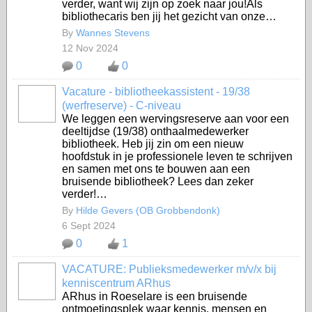
verder, want wij zijn op zoek naar jou!Als
bibliothecaris ben jij het gezicht van onze…
By
Wannes Stevens
12 Nov 2024
0
0
Vacature - bibliotheekassistent - 19/38
(werfreserve) - C-niveau
We leggen een wervingsreserve aan voor een
deeltijdse (19/38) onthaalmedewerker
bibliotheek. Heb jij zin om een nieuw
hoofdstuk in je professionele leven te schrijven
en samen met ons te bouwen aan een
bruisende bibliotheek? Lees dan zeker
verder!…
By
Hilde Gevers (OB Grobbendonk)
6 Sept 2024
0
1
VACATURE: Publieksmedewerker m/v/x bij
kenniscentrum ARhus
ARhus in Roeselare is een bruisende
ontmoetingsplek waar kennis, mensen en