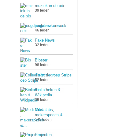
muziek in de bib
39 leden
jeugdboekenweek
46 leden
Fake News
32 leden
Bibster
98 leden
Collectiegroep Strips
52 leden
Bibliotheken &
Wikipedia
39 leden
Medialabs,
makerspaces &…
145 leden
Projecten