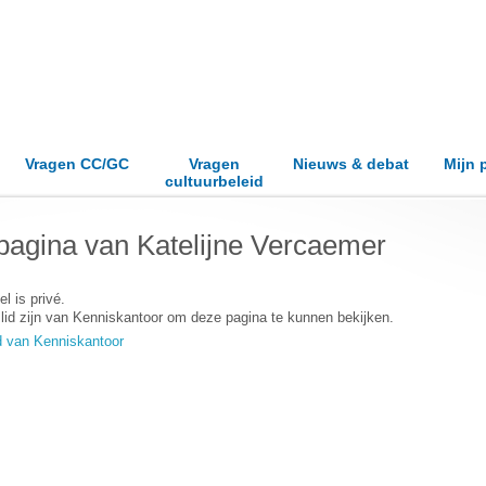
Vragen CC/GC
Vragen
Nieuws & debat
Mijn 
cultuurbeleid
pagina van Katelijne Vercaemer
el is privé.
lid zijn van Kenniskantoor om deze pagina te kunnen bekijken.
d van Kenniskantoor