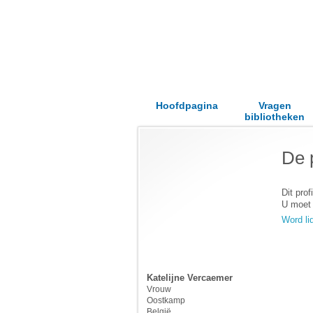
Hoofdpagina
Vragen
bibliotheken
De 
Dit profi
U moet 
Word li
Katelijne Vercaemer
Vrouw
Oostkamp
België