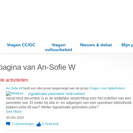
Vragen CC/GC
Vragen
Nieuws & debat
Mijn 
cultuurbeleid
pagina van An-Sofie W
e activiteiten
An-Sofie W
heeft een discussie toegevoegd aan de groep
Vragen voor bibliotheken
signalisatie perimeter rookverbod
Vanaf eind december is er de wettelijke verplichting voor het instellen van een
perimeter van 10 meter bij alle in- en uitgangen van een openbare bibliotheek
pakken jullie dit aan? Welke signalisatie gebruiken jullie?
See More
30 Okt 2024
2
Opmerkingen
0
Vindt leuk