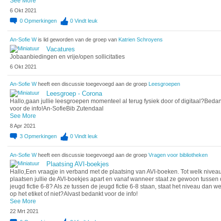
See More
6 Okt 2021
0
Opmerkingen
0
Vindt leuk
An-Sofie W
is lid geworden van de groep van
Katrien Schroyens
Vacatures
Jobaanbiedingen en vrije/open sollicitaties
6 Okt 2021
An-Sofie W
heeft een discussie toegevoegd aan de groep
Leesgroepen
Leesgroep - Corona
Hallo,gaan jullie leesgroepen momenteel al terug fysiek door of digitaal?Bedan
voor de info!An-SofieBib Zutendaal
See More
8 Apr 2021
3
Opmerkingen
0
Vindt leuk
An-Sofie W
heeft een discussie toegevoegd aan de groep
Vragen voor bibliotheken
Plaatsing AVI-boekjes
Hallo,Een vraagje in verband met de plaatsing van AVI-boeken. Tot welk nivea
plaatsen jullie de AVI-boekjes apart en vanaf wanneer staat ze gewoon tussen
jeugd fictie 6-8? Als ze tussen de jeugd fictie 6-8 staan, staat het niveau dan w
op het etiket of niet?Alvast bedankt voor de info!
See More
22 Mrt 2021