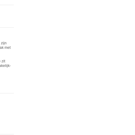
zijn
lak met
zit
kelijk-