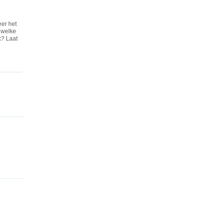
er het
t welke
k? Laat