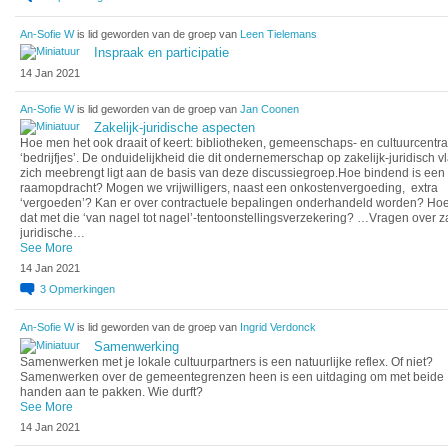
An-Sofie W
is lid geworden van de groep van
Leen Tielemans
Inspraak en participatie
14 Jan 2021
An-Sofie W
is lid geworden van de groep van
Jan Coonen
Zakelijk-juridische aspecten
Hoe men het ook draait of keert: bibliotheken, gemeenschaps- en cultuurcentra 
‘bedrijfjes’. De onduidelijkheid die dit ondernemerschap op zakelijk-juridisch v
zich meebrengt ligt aan de basis van deze discussiegroep.Hoe bindend is een
raamopdracht? Mogen we vrijwilligers, naast een onkostenvergoeding, extra
‘vergoeden’? Kan er over contractuele bepalingen onderhandeld worden? Hoe 
dat met die ‘van nagel tot nagel’-tentoonstellingsverzekering? …Vragen over za
juridische…
See More
14 Jan 2021
3
Opmerkingen
An-Sofie W
is lid geworden van de groep van
Ingrid Verdonck
Samenwerking
Samenwerken met je lokale cultuurpartners is een natuurlijke reflex. Of niet?
Samenwerken over de gemeentegrenzen heen is een uitdaging om met beide
handen aan te pakken. Wie durft?
See More
14 Jan 2021