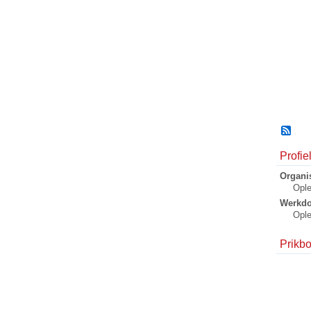
Profi
Organis
Ople
Werkd
Ople
Prikb