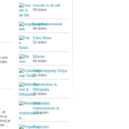
muziek in de bib
39 leden
jeugdboekenweek
46 leden
Fake News
32 leden
Bibster
ie een
98 leden
ratis
Collectiegroep Strips
52 leden
Bibliotheken &
Wikipedia
39 leden
Medialabs,
.
makerspaces &…
. Je
145 leden
en je
zorg je
, de…
Projecten