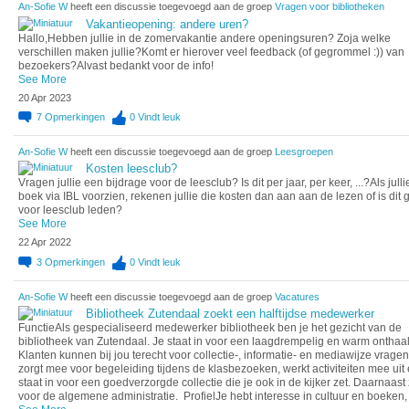
An-Sofie W
heeft een discussie toegevoegd aan de groep
Vragen voor bibliotheken
Vakantieopening: andere uren?
Hallo,Hebben jullie in de zomervakantie andere openingsuren? Zoja welke
verschillen maken jullie?Komt er hierover veel feedback (of gegrommel :)) van
bezoekers?Alvast bedankt voor de info!
See More
20 Apr 2023
7
Opmerkingen
0
Vindt leuk
An-Sofie W
heeft een discussie toegevoegd aan de groep
Leesgroepen
Kosten leesclub?
Vragen jullie een bijdrage voor de leesclub? Is dit per jaar, per keer, ...?Als jull
boek via IBL voorzien, rekenen jullie die kosten dan aan aan de lezen of is dit g
voor leesclub leden?
See More
22 Apr 2022
3
Opmerkingen
0
Vindt leuk
An-Sofie W
heeft een discussie toegevoegd aan de groep
Vacatures
Bibliotheek Zutendaal zoekt een halftijdse medewerker
FunctieAls gespecialiseerd medewerker bibliotheek ben je het gezicht van de
bibliotheek van Zutendaal. Je staat in voor een laagdrempelig en warm onthaal
Klanten kunnen bij jou terecht voor collectie-, informatie- en mediawijze vragen
zorgt mee voor begeleiding tijdens de klasbezoeken, werkt activiteiten mee uit 
staat in voor een goedverzorgde collectie die je ook in de kijker zet. Daarnaast 
voor de algemene administratie. ProfielJe hebt interesse in cultuur en boeken