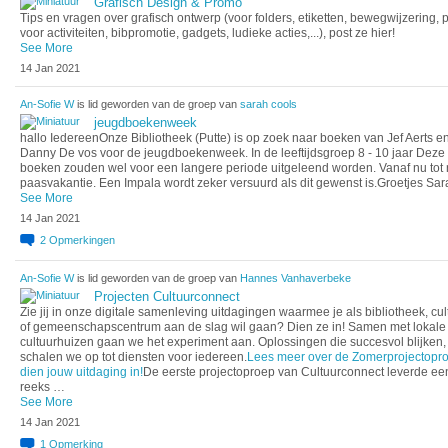
Grafisch Design & Promo
Tips en vragen over grafisch ontwerp (voor folders, etiketten, bewegwijzering,
voor activiteiten, bibpromotie, gadgets, ludieke acties,...), post ze hier!
See More
14 Jan 2021
An-Sofie W
is lid geworden van de groep van
sarah cools
jeugdboekenweek
hallo IedereenOnze Bibliotheek (Putte) is op zoek naar boeken van Jef Aerts e
Danny De vos voor de jeugdboekenweek. In de leeftijdsgroep 8 - 10 jaar Deze
boeken zouden wel voor een langere periode uitgeleend worden. Vanaf nu tot 
paasvakantie. Een Impala wordt zeker versuurd als dit gewenst is.Groetjes Sar
See More
14 Jan 2021
2
Opmerkingen
An-Sofie W
is lid geworden van de groep van
Hannes Vanhaverbeke
Projecten Cultuurconnect
Zie jij in onze digitale samenleving uitdagingen waarmee je als bibliotheek, cul
of gemeenschapscentrum aan de slag wil gaan? Dien ze in! Samen met lokale
cultuurhuizen gaan we het experiment aan. Oplossingen die succesvol blijken,
schalen we op tot diensten voor iedereen.
Lees meer over de Zomerprojectopr
dien jouw uitdaging in!
De eerste projectoproep van Cultuurconnect leverde ee
reeks …
See More
14 Jan 2021
1
Opmerking