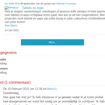
An-Sofie W
is lid geworden van de groep van
Stefaan Froyman
Tablets en Apps
Heb je vragen, opmerkingen, meldingen of gewoon toffe weetjes of links wanne
over tablets of apps of digitaal lezen gaat, dan kan je dit hier vragen/delen. Me
projecten rond tablets en apps zijn jullie bezig in jullie cultuurhuis of bibliothee
van jullie horen!
See More
14 Jan 2021
Meer...
elgegevens
atie
iding
omein
iding
ord (1 commentaar)
Op 16 Februari 2021 om 12.38 zei
Maris A
...
Goedendag,
Hoe gaat het met je? Ik heb interesse in je gewekt nadat ik je korte profiel
had doorgenomen en vond het nodig om je onmiddellijk te schrijven. Ik heb