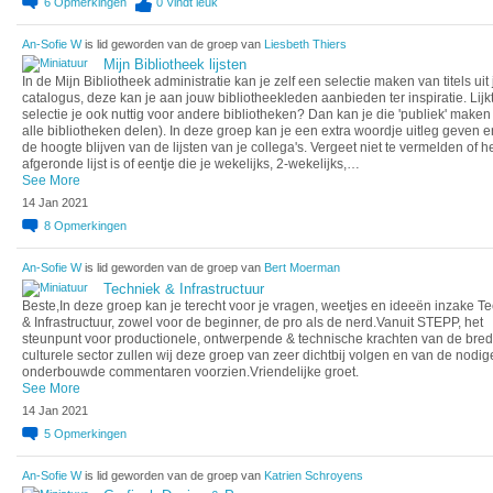
6
Opmerkingen
0
Vindt leuk
An-Sofie W
is lid geworden van de groep van
Liesbeth Thiers
Mijn Bibliotheek lijsten
In de Mijn Bibliotheek administratie kan je zelf een selectie maken van titels uit 
catalogus, deze kan je aan jouw bibliotheekleden aanbieden ter inspiratie. Lijk
selectie je ook nuttig voor andere bibliotheken? Dan kan je die 'publiek' maken
alle bibliotheken delen). In deze groep kan je een extra woordje uitleg geven e
de hoogte blijven van de lijsten van je collega's. Vergeet niet te vermelden of h
afgeronde lijst is of eentje die je wekelijks, 2-wekelijks,…
See More
14 Jan 2021
8
Opmerkingen
An-Sofie W
is lid geworden van de groep van
Bert Moerman
Techniek & Infrastructuur
Beste,In deze groep kan je terecht voor je vragen, weetjes en ideeën inzake T
& Infrastructuur, zowel voor de beginner, de pro als de nerd.Vanuit STEPP, het
steunpunt voor productionele, ontwerpende & technische krachten van de bre
culturele sector zullen wij deze groep van zeer dichtbij volgen en van de nodig
onderbouwde commentaren voorzien.Vriendelijke groet.
See More
14 Jan 2021
5
Opmerkingen
An-Sofie W
is lid geworden van de groep van
Katrien Schroyens