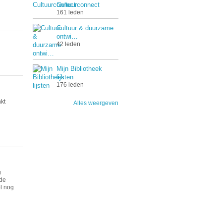
Cultuurconnect
161 leden
Cultuur & duurzame
ontwi…
42 leden
Mijn Bibliotheek
lijsten
176 leden
kt
Alles weergeven
u
 de
el nog