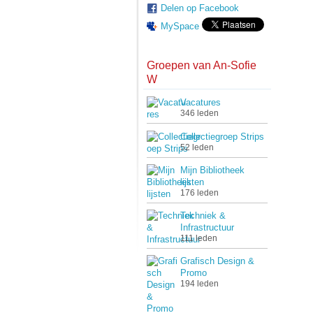
Delen op Facebook
MySpace
Groepen van An-Sofie
W
Vacatures
346 leden
Collectiegroep Strips
52 leden
Mijn Bibliotheek
lijsten
176 leden
Techniek &
Infrastructuur
111 leden
Grafisch Design &
Promo
194 leden