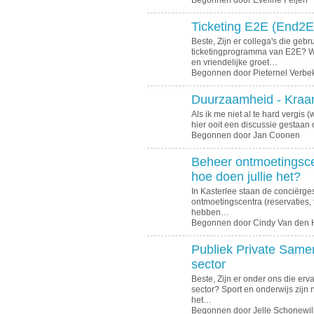
Begonnen door Eveline Feijen
Ticketing E2E (End2E
Beste, Zijn er collega's die geb
ticketingprogramma van E2E? Wat
en vriendelijke groet…
Begonnen door Pieternel Verbe
Duurzaamheid - Kraan
Als ik me niet al te hard vergis (wa
hier ooit een discussie gestaan
Begonnen door Jan Coonen
Beheer ontmoetingsce
hoe doen jullie het?
In Kasterlee staan de conciërges
ontmoetingscentra (reservaties, 
hebben…
Begonnen door Cindy Van den 
Publiek Private Samen
sector
Beste, Zijn er onder ons die erv
sector? Sport en onderwijs zijn
het…
Begonnen door Jelle Schonewil