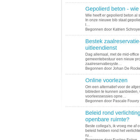
Gepolierd beton - wie
Wie heeft er gepolierd beton al 
In onze nieuwe bib staat gepolie
l…
Begonnen door Katrien Schroy
Bestek zaalreservati
uitleendienst
Dag allemaal, met de mid-office 
gemeentebestuur een nieuw pr
zaalreservatiesyste…
Begonnen door Johan De Rock
Online voorlezen
Om een alternatief voor de afge
bibleden te kunnen aanbieden, wo
voorleessessies opne…
Begonnen door Pascale Fouvry
Beleid rond verlichti
openbare ruimte?
Beste collega's, ik vroeg me af 
beleid hebben rond het verlich
ru…