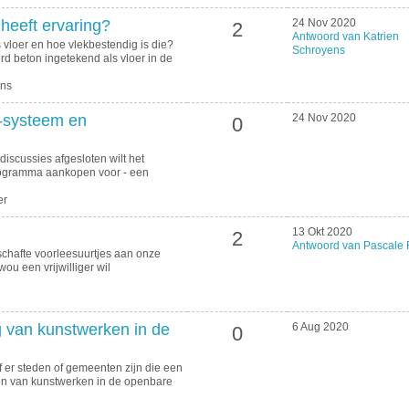
 heeft ervaring?
24 Nov 2020
2
Antwoord van Katrien
s vloer en hoe vlekbestendig is die?
Schroyens
rd beton ingetekend als vloer in de
ens
e-systeem en
24 Nov 2020
0
discussies afgesloten wilt het
ogramma aankopen voor - een
er
13 Okt 2020
2
Antwoord van Pascale 
schafte voorleesuurtjes aan onze
u een vrijwilliger wil
ng van kunstwerken in de
6 Aug 2020
0
of er steden of gemeenten zijn die een
ten van kunstwerken in de openbare