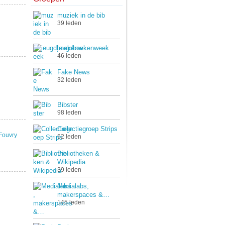
muziek in de bib
39 leden
jeugdboekenweek
46 leden
Fake News
32 leden
Bibster
98 leden
Collectiegroep Strips
Fouvry
52 leden
Bibliotheken &
Wikipedia
39 leden
Medialabs,
makerspaces &…
145 leden