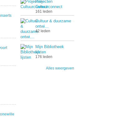
Projecten
Cultuurconnect
161 leden
naerts
Cultuur & duurzame
ontwi…
42 leden
Mijn Bibliotheek
oort
lijsten
176 leden
Alles weergeven
onewille