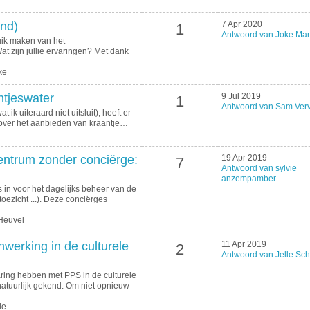
nd)
7 Apr 2020
1
Antwoord van Joke Man
ruik maken van het
 zijn jullie ervaringen? Met dank
ke
tjeswater
9 Jul 2019
1
Antwoord van Sam Verv
t ik uiteraard niet uitsluit), heeft er
 over het aanbieden van kraantje…
ntrum zonder conciërge:
19 Apr 2019
7
Antwoord van sylvie
anzempamber
 in voor het dagelijks beheer van de
toezicht ...). Deze conciërges
Heuvel
werking in de culturele
11 Apr 2019
2
Antwoord van Jelle Sch
aring hebben met PPS in de culturele
 natuurlijk gekend. Om niet opnieuw
le