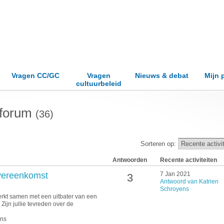
Vragen CC/GC
Vragen
Nieuws & debat
Mijn 
cultuurbeleid
 forum
(36)
Sorteren op:
Antwoorden
Recente activiteiten
vereenkomst
7 Jan 2021
3
Antwoord van Katrien
Schroyens
werkt samen met een uitbater van een
Zijn jullie tevreden over de
ens