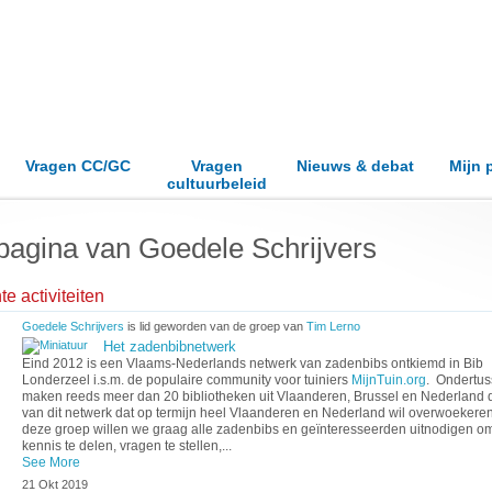
Vragen CC/GC
Vragen
Nieuws & debat
Mijn 
cultuurbeleid
pagina van Goedele Schrijvers
e activiteiten
Goedele Schrijvers
is lid geworden van de groep van
Tim Lerno
Het zadenbibnetwerk
Eind 2012 is een Vlaams-Nederlands netwerk van zadenbibs ontkiemd in Bib
Londerzeel i.s.m. de populaire community voor tuiniers
MijnTuin.org
. Ondertu
maken reeds meer dan 20 bibliotheken uit Vlaanderen, Brussel en Nederland d
van dit netwerk dat op termijn heel Vlaanderen en Nederland wil overwoekere
deze groep willen we graag alle zadenbibs en geïnteresseerden uitnodigen o
kennis te delen, vragen te stellen,...
See More
21 Okt 2019