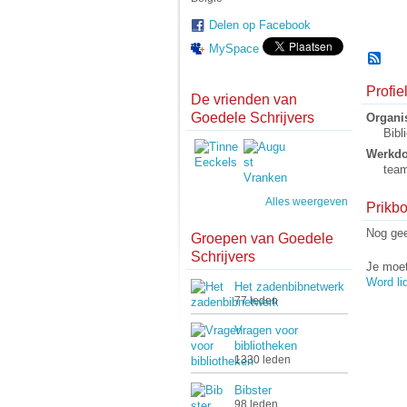
Delen op Facebook
MySpace
Profi
De vrienden van
Goedele Schrijvers
Organis
Bibl
Werkd
team
Alles weergeven
Prikbo
Nog gee
Groepen van Goedele
Schrijvers
Je moet
Word li
Het zadenbibnetwerk
77 leden
Vragen voor
bibliotheken
1330 leden
Bibster
98 leden