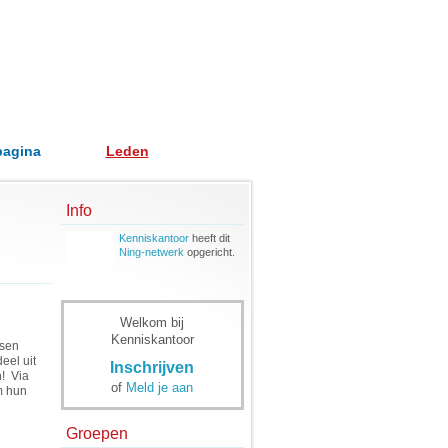
pagina
Leden
Info
Kenniskantoor
heeft dit
Ning-netwerk
opgericht.
Welkom bij
Kenniskantoor
ssen
eel uit
Inschrijven
n! Via
of
Meld je aan
m hun
Groepen