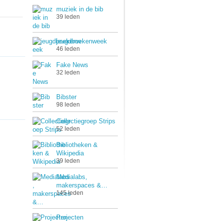
muziek in de bib
39 leden
jeugdboekenweek
46 leden
Fake News
32 leden
Bibster
98 leden
Collectiegroep Strips
52 leden
Bibliotheken &
Wikipedia
39 leden
Medialabs,
makerspaces &…
145 leden
Projecten