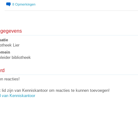
8
Opmerkingen
elgegevens
atie
iotheek Lier
omein
leider bibliotheek
rd
n reacties!
 lid zijn van Kenniskantoor om reacties te kunnen toevoegen!
d van Kenniskantoor