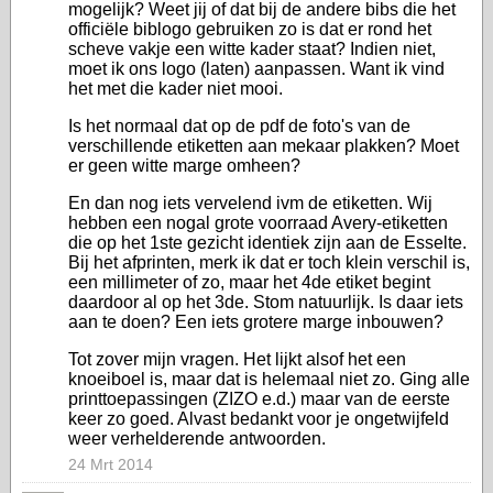
mogelijk? Weet jij of dat bij de andere bibs die het
officiële biblogo gebruiken zo is dat er rond het
scheve vakje een witte kader staat? Indien niet,
moet ik ons logo (laten) aanpassen. Want ik vind
het met die kader niet mooi.
Is het normaal dat op de pdf de foto's van de
verschillende etiketten aan mekaar plakken? Moet
er geen witte marge omheen?
En dan nog iets vervelend ivm de etiketten. Wij
hebben een nogal grote voorraad Avery-etiketten
die op het 1ste gezicht identiek zijn aan de Esselte.
Bij het afprinten, merk ik dat er toch klein verschil is,
een millimeter of zo, maar het 4de etiket begint
daardoor al op het 3de. Stom natuurlijk. Is daar iets
aan te doen? Een iets grotere marge inbouwen?
Tot zover mijn vragen. Het lijkt alsof het een
knoeiboel is, maar dat is helemaal niet zo. Ging alle
printtoepassingen (ZIZO e.d.) maar van de eerste
keer zo goed. Alvast bedankt voor je ongetwijfeld
weer verhelderende antwoorden.
24 Mrt 2014