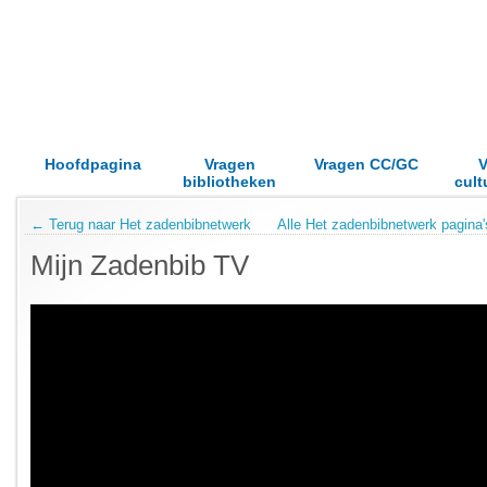
Hoofdpagina
Vragen
Vragen CC/GC
V
bibliotheken
cult
← Terug naar Het zadenbibnetwerk
Alle Het zadenbibnetwerk pagina'
Mijn Zadenbib TV