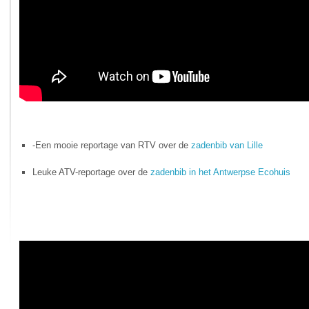
-Een mooie reportage van RTV over de
zadenbib van Lille
Leuke ATV-reportage over de
zadenbib in het Antwerpse Ecohuis