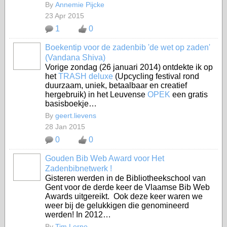
By
Annemie Pijcke
23 Apr 2015
1
0
Boekentip voor de zadenbib 'de wet op zaden'
(Vandana Shiva)
Vorige zondag (26 januari 2014) ontdekte ik op
het
TRASH deluxe
(Upcycling festival rond
duurzaam, uniek, betaalbaar en creatief
hergebruik) in het Leuvense
OPEK
een gratis
basisboekje…
By
geert.lievens
28 Jan 2015
0
0
Gouden Bib Web Award voor Het
Zadenbibnetwerk !
Gisteren werden in de Bibliotheekschool van
Gent voor de derde keer de Vlaamse Bib Web
Awards uitgereikt. Ook deze keer waren we
weer bij de gelukkigen die genomineerd
werden! In 2012…
By
Tim Lerno