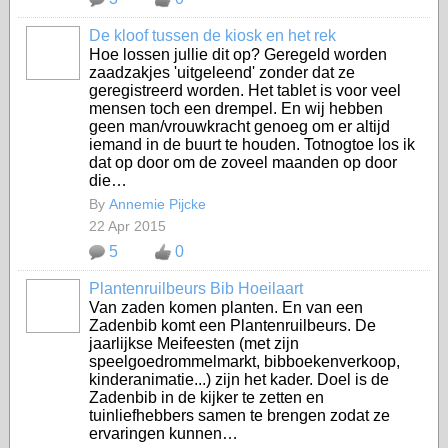
De kloof tussen de kiosk en het rek
Hoe lossen jullie dit op? Geregeld worden
zaadzakjes 'uitgeleend' zonder dat ze
geregistreerd worden. Het tablet is voor veel
mensen toch een drempel. En wij hebben
geen man/vrouwkracht genoeg om er altijd
iemand in de buurt te houden. Totnogtoe los ik
dat op door om de zoveel maanden op door
die…
By
Annemie Pijcke
22 Apr 2015
5
0
Plantenruilbeurs Bib Hoeilaart
Van zaden komen planten. En van een
Zadenbib komt een Plantenruilbeurs. De
jaarlijkse Meifeesten (met zijn
speelgoedrommelmarkt, bibboekenverkoop,
kinderanimatie...) zijn het kader. Doel is de
Zadenbib in de kijker te zetten en
tuinliefhebbers samen te brengen zodat ze
ervaringen kunnen…