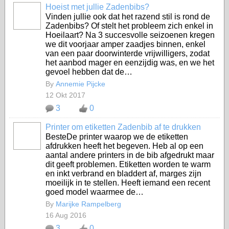
Hoeist met jullie Zadenbibs?
Vinden jullie ook dat het razend stil is rond de
Zadenbibs? Of stelt het probleem zich enkel in
Hoeilaart? Na 3 succesvolle seizoenen kregen
we dit voorjaar amper zaadjes binnen, enkel
van een paar doorwinterde vrijwilligers, zodat
het aanbod mager en eenzijdig was, en we het
gevoel hebben dat de…
By
Annemie Pijcke
12 Okt 2017
3
0
Printer om etiketten Zadenbib af te drukken
BesteDe printer waarop we de etiketten
afdrukken heeft het begeven. Heb al op een
aantal andere printers in de bib afgedrukt maar
dit geeft problemen. Etiketten worden te warm
en inkt verbrand en bladdert af, marges zijn
moeilijk in te stellen. Heeft iemand een recent
goed model waarmee de…
By
Marijke Rampelberg
16 Aug 2016
3
0