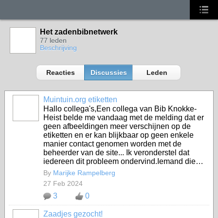
Het zadenbibnetwerk
77 leden
Beschrijving
Reacties
Discussies
Leden
Muintuin.org etiketten
Hallo collega's,Een collega van Bib Knokke-
Heist belde me vandaag met de melding dat er
geen afbeeldingen meer verschijnen op de
etiketten en er kan blijkbaar op geen enkele
manier contact genomen worden met de
beheerder van de site... Ik veronderstel dat
iedereen dit probleem ondervind.Iemand die…
By
Marijke Rampelberg
27 Feb 2024
3
0
Zaadjes gezocht!