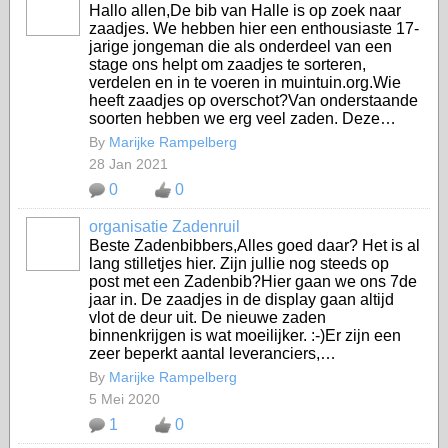
Hallo allen,De bib van Halle is op zoek naar
zaadjes. We hebben hier een enthousiaste 17-
jarige jongeman die als onderdeel van een
stage ons helpt om zaadjes te sorteren,
verdelen en in te voeren in muintuin.org.Wie
heeft zaadjes op overschot?Van onderstaande
soorten hebben we erg veel zaden. Deze…
By
Marijke Rampelberg
28 Jan 2021
0
0
organisatie Zadenruil
Beste Zadenbibbers,Alles goed daar? Het is al
lang stilletjes hier. Zijn jullie nog steeds op
post met een Zadenbib?Hier gaan we ons 7de
jaar in. De zaadjes in de display gaan altijd
vlot de deur uit. De nieuwe zaden
binnenkrijgen is wat moeilijker. :-)Er zijn een
zeer beperkt aantal leveranciers,…
By
Marijke Rampelberg
5 Mei 2020
1
0