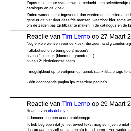
Zopas mijn eerste systeemwens bedacht: een selectievakje o
catalogus en de kiosk.
Zaden worden eerst ingevoerd, dan worden de etiketten afge
gebeurt dit niet door dezelfde mensen, waardoor hier soms wa
om de zaden pas zichtbaar te maken in de catalogus en de k
Reactie van
Tim Lerno
op 27 Maart 2
Nog enkele wensen voor de kiosk, die zeer handig zouden zijn
- alfabetische sortering op 2 niveau's:
niveau 1: rubriek (bloemen, groenten,...)
niveau 2: Nederlandse naam
- mogelijkheid op te verfijnen op rubriek (aanklikbare tags ton
- één doorlopende pagina ipv meerdere pagina's
Reactie van
Tim Lerno
op 29 Maart 2
Reactie van
els debroyer
Ik lanceer nog een ander probleempje.
Ik heb begrepen dat je niet teveel tekst mag schrijven omdat 
dus op aan om zelf de planteninfo te redigeren. Een werkje da