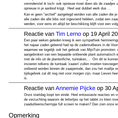
veronderstel ik toch- ook opnieuw moet doen als de zaadjes uit
opnieuw in je aanbod krijgt. Heel wat dubbel werk dus ...
Kan er geen "archief" aangelegd worden van alle zaden die je a
alle zaden die alle bibs ooit ingevoerd hebben, zodat een za
werden, voor eens en altijd ter beschikking blijft voor een vol
Reactie van
Tim Lerno
op 19 April 2
Een paar weken geleden kreeg ik een sympathiek herinnerings
het najaar zaden geleend had op de zadenruilbeurs in de Vooru
waarmee we tegelijk ook het gebruik van MijnTuin promoten: 
aangebroken van een bepaalde ontleende plant automatisch een
met de info uit de plantenfiche, tuintaken,... Om dit te kunne
invoeren telkens de tuintaak 'zaaien' zullen moeten toevoeg
ontleend worden binnen de zaaiperiode, dan zou het mailtje
tijdsgebrek zal dit nog niet voor morgen zijn, maar Lieven hee
is.
Reactie van
Annemie Pijcke
op 30 Ap
Onze startdag loopt ten einde. Heel entousiaste reacties en v
de verzuchting waarom de lettertjes op het tablet zo klein moe
zaaduitleenschermpje full screen te maken? Dan zien onze iet
Opmerking