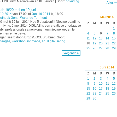
m. LINC vzw, Mediaraven en KHLeuven | Soort:
opleiding
Alles 
lab 19/20 mei en 19 juni
 19 2014
van 17.00 tot
Juni 19 2014
bij 18.00 –
Mei
2014
iotheek Gent - Warande Turnhout
0 mei & 19 juni 2014 Nog 5 plaatsen!!!! Nieuwe deadline
Z
M
D
W
D
hrijving: 5 mei 2014 DIGILAB is een creatieve driedaagse
1
rbij professionals samenkomen om nieuwe wegen te
kennen en te bewan
…
4
5
6
7
8
ganiseerd door iDrops/LOCUS/Bibnet | Soort:
11
12
13
14
15
edaagse
,
workshop
,
innovatie
,
en
,
digitalisering
18
19
20
21
22
25
26
27
28
29
Volgende >
Juni
2014
Z
M
D
W
D
1
2
3
4
5
8
9
10
11
12
15
16
17
18
19
22
23
24
25
26
29
30