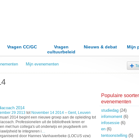
Vragen CC/GC
Vragen
Nieuws & debat
Mijn 
cultuurbeleid
venementen
Mijn evenementen
T
14
Populaire soorte
evenementen
iacoach 2014
studiedag
(24)
ember 29 2013
tot
November 14 2014
–
Gent, Leuven
infomoment
(6)
anuari 2014 begint een nieuwe groep aan de opleiding tot
acoach. Professionelen uit de bibliotheek leren er
infosessie
(6)
n met hun collega's uit onderwijs en jeugdwerk om
en
(6)
awijsheid te integreren i
…
tentoonstelling
(5)
rganiseerd door Hannes Vanhaverbeke (LOCUS vzw)