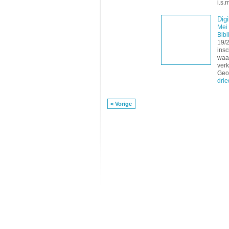
i.s.
Digi
Mei
Bibl
19/2
insc
waa
ver
Geor
dri
< Vorige