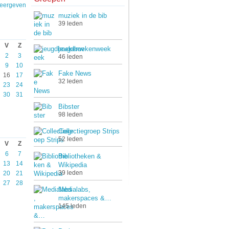
weergeven
muziek in de bib
39 leden
V
Z
jeugdboekenweek
2
3
46 leden
9
10
Fake News
16
17
32 leden
23
24
30
31
Bibster
98 leden
Collectiegroep Strips
52 leden
V
Z
6
7
Bibliotheken &
13
14
Wikipedia
39 leden
20
21
27
28
Medialabs,
makerspaces &…
145 leden