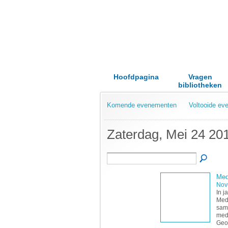
Hoofdpagina
Vragen
bibliotheken
Komende evenementen
Voltooide e
Zaterdag, Mei 24 20
Med
Nov
In j
Medi
same
medi
Geo