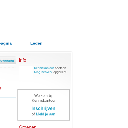
pagina
Leden
Info
oevoegen
Kenniskantoor
heeft dit
Ning-netwerk
opgericht.
n
Welkom bij
Kenniskantoor
Inschrijven
of
Meld je aan
Groepen