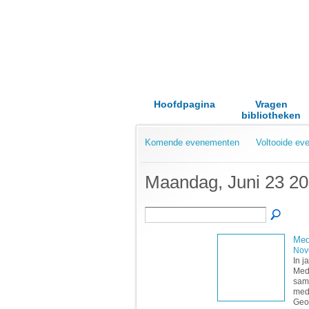
Hoofdpagina
Vragen
bibliotheken
Komende evenementen
Voltooide e
Maandag, Juni 23 2
Med
Nov
In j
Medi
same
medi
Geo