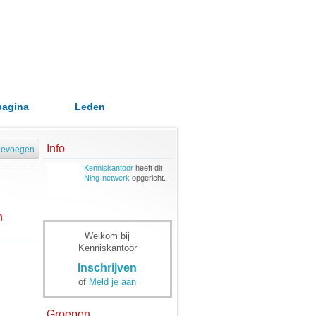
pagina
Leden
Info
oevoegen
Kenniskantoor
heeft dit
Ning-netwerk
opgericht.
n
Welkom bij
Kenniskantoor
Inschrijven
of
Meld je aan
Groepen