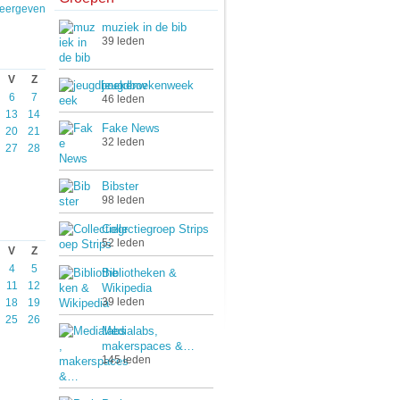
weergeven
muziek in de bib
39 leden
V
Z
jeugdboekenweek
6
7
46 leden
13
14
Fake News
20
21
32 leden
27
28
Bibster
98 leden
Collectiegroep Strips
52 leden
V
Z
4
5
Bibliotheken &
11
12
Wikipedia
39 leden
18
19
25
26
Medialabs,
makerspaces &…
145 leden