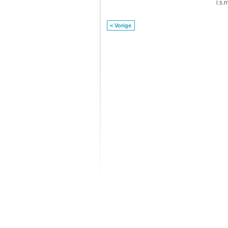
i.s.
< Vorige