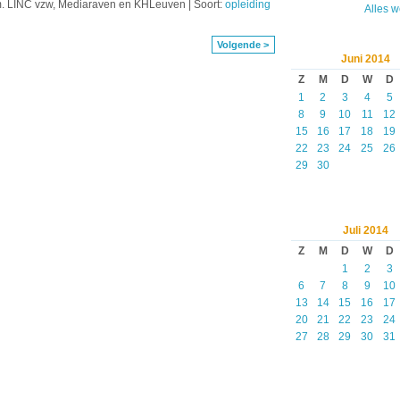
m. LINC vzw, Mediaraven en KHLeuven | Soort:
opleiding
Alles 
Volgende >
Juni
2014
Z
M
D
W
D
1
2
3
4
5
8
9
10
11
12
15
16
17
18
19
22
23
24
25
26
29
30
Juli
2014
Z
M
D
W
D
1
2
3
6
7
8
9
10
13
14
15
16
17
20
21
22
23
24
27
28
29
30
31