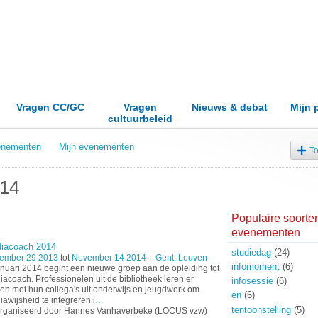
Vragen CC/GC
Vragen
Nieuws & debat
Mijn 
cultuurbeleid
venementen
Mijn evenementen
T
014
Populaire soorte
evenementen
iacoach 2014
studiedag
(24)
ember 29 2013
tot
November 14 2014
–
Gent, Leuven
infomoment
(6)
anuari 2014 begint een nieuwe groep aan de opleiding tot
acoach. Professionelen uit de bibliotheek leren er
infosessie
(6)
n met hun collega's uit onderwijs en jeugdwerk om
en
(6)
awijsheid te integreren i
…
tentoonstelling
(5)
rganiseerd door Hannes Vanhaverbeke (LOCUS vzw)