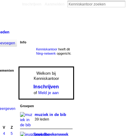
Inschrijven
Aanmelden
Leden
Info
oevoegen
Kenniskantoor
heeft dit
Ning-netwerk
opgericht.
nementen
Welkom bij
Kenniskantoor
Inschrijven
of
Meld je aan
Groepen
weergeven
muziek in de bib
39 leden
V
Z
4
5
jeugdboekenweek