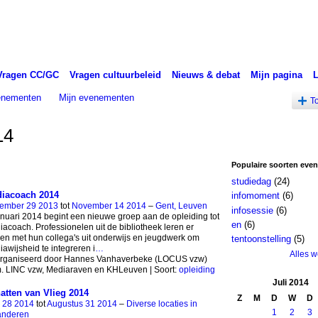
Vragen CC/GC
Vragen cultuurbeleid
Nieuws & debat
Mijn pagina
venementen
Mijn evenementen
T
14
Populaire soorten eve
studiedag
(24)
iacoach 2014
infomoment
(6)
ember 29 2013
tot
November 14 2014
–
Gent, Leuven
infosessie
(6)
anuari 2014 begint een nieuwe groep aan de opleiding tot
en
(6)
acoach. Professionelen uit de bibliotheek leren er
n met hun collega's uit onderwijs en jeugdwerk om
tentoonstelling
(5)
awijsheid te integreren i
…
Alles 
rganiseerd door Hannes Vanhaverbeke (LOCUS vzw)
m. LINC vzw, Mediaraven en KHLeuven | Soort:
opleiding
Juli
2014
atten van Vlieg 2014
Z
M
D
W
D
i 28 2014
tot
Augustus 31 2014
–
Diverse locaties in
1
2
3
anderen