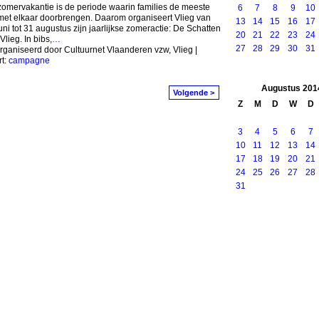
omervakantie is de periode waarin families de meeste
6
7
8
9
10
 met elkaar doorbrengen. Daarom organiseert Vlieg van
13
14
15
16
17
uni tot 31 augustus zijn jaarlijkse zomeractie: De Schatten
20
21
22
23
24
Vlieg. In bibs,
…
27
28
29
30
31
ganiseerd door Cultuurnet Vlaanderen vzw, Vlieg |
t:
campagne
Augustus
201
Volgende >
Z
M
D
W
D
3
4
5
6
7
10
11
12
13
14
17
18
19
20
21
24
25
26
27
28
31