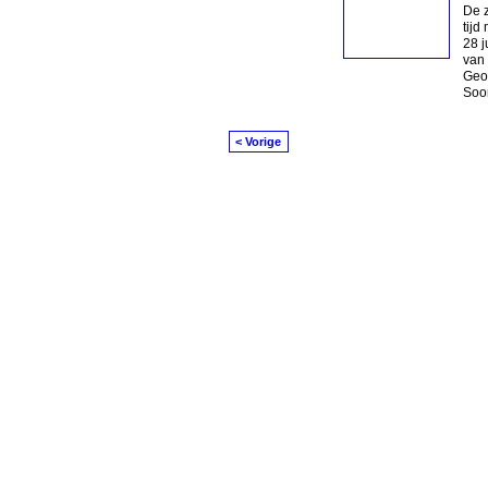
De z
tijd
28 j
van 
Geor
Soor
< Vorige