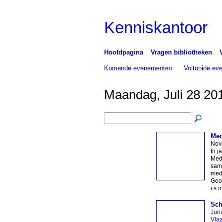
Kenniskantoor
Hoofdpagina
Vragen bibliotheken
Komende evenementen
Voltooide e
Maandag, Juli 28 20
Med
Nov
In j
Medi
same
medi
Geo
i.s.
Sch
Jun
Vla