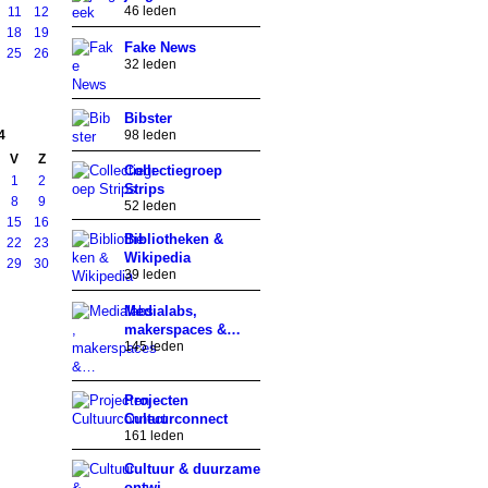
46 leden
11
12
18
19
Fake News
25
26
32 leden
Bibster
4
98 leden
V
Z
Collectiegroep
1
2
Strips
8
9
52 leden
15
16
Bibliotheken &
22
23
Wikipedia
29
30
39 leden
Medialabs,
makerspaces &…
145 leden
Projecten
Cultuurconnect
161 leden
Cultuur & duurzame
ontwi…