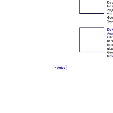
De z
tijd
28 j
van 
Geor
Soor
De 
Aug
Offi
het 
foto
uitz
Geo
tent
< Vorige