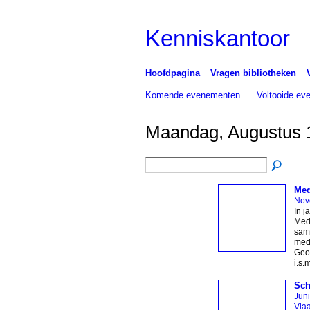
Kenniskantoor
Hoofdpagina
Vragen bibliotheken
Komende evenementen
Voltooide e
Maandag, Augustus 
Med
Nov
In j
Medi
same
medi
Geo
i.s.
Sch
Jun
Vla