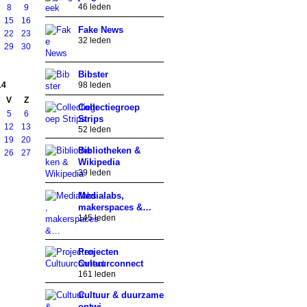
46 leden
8
9
15
16
Fake News
22
23
32 leden
29
30
Bibster
14
98 leden
V
Z
Collectiegroep
5
6
Strips
12
13
52 leden
19
20
Bibliotheken &
26
27
Wikipedia
39 leden
Medialabs,
makerspaces &…
145 leden
Projecten
Cultuurconnect
161 leden
Cultuur & duurzame
ontwi…