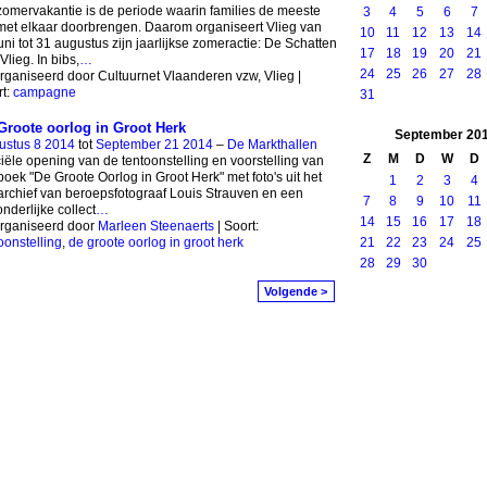
omervakantie is de periode waarin families de meeste
3
4
5
6
7
 met elkaar doorbrengen. Daarom organiseert Vlieg van
10
11
12
13
14
uni tot 31 augustus zijn jaarlijkse zomeractie: De Schatten
17
18
19
20
21
Vlieg. In bibs,
…
24
25
26
27
28
ganiseerd door Cultuurnet Vlaanderen vzw, Vlieg |
t:
campagne
31
Groote oorlog in Groot Herk
September
20
ustus 8 2014
tot
September 21 2014
–
De Markthallen
Z
M
D
W
D
ciële opening van de tentoonstelling en voorstelling van
boek "De Groote Oorlog in Groot Herk" met foto's uit het
1
2
3
4
archief van beroepsfotograaf Louis Strauven en een
7
8
9
10
11
onderlijke collect
…
14
15
16
17
18
rganiseerd door
Marleen Steenaerts
| Soort:
21
22
23
24
25
oonstelling
,
de groote oorlog in groot herk
28
29
30
Volgende >