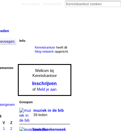
Inschrijven
Aanmelden
Leden
Info
oevoegen
Kenniskantoor
heeft dit
Ning-netwerk
opgericht.
nementen
Welkom bij
Kenniskantoor
Inschrijven
of
Meld je aan
Groepen
weergeven
muziek in de bib
39 leden
4
V
Z
1
2
jeugdboekenweek