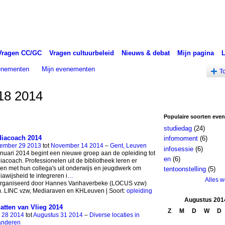
Vragen CC/GC
Vragen cultuurbeleid
Nieuws & debat
Mijn pagina
venementen
Mijn evenementen
T
18 2014
Populaire soorten eve
studiedag
(24)
iacoach 2014
infomoment
(6)
ember 29 2013
tot
November 14 2014
–
Gent, Leuven
infosessie
(6)
anuari 2014 begint een nieuwe groep aan de opleiding tot
en
(6)
acoach. Professionelen uit de bibliotheek leren er
n met hun collega's uit onderwijs en jeugdwerk om
tentoonstelling
(5)
awijsheid te integreren i
…
Alles 
rganiseerd door Hannes Vanhaverbeke (LOCUS vzw)
m. LINC vzw, Mediaraven en KHLeuven | Soort:
opleiding
Augustus
201
atten van Vlieg 2014
Z
M
D
W
D
i 28 2014
tot
Augustus 31 2014
–
Diverse locaties in
anderen