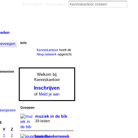
Inschrijven
Aanmelden
Leden
Info
oevoegen
Kenniskantoor
heeft dit
Ning-netwerk
opgericht.
nementen
Welkom bij
Kenniskantoor
Inschrijven
of
Meld je aan
Groepen
weergeven
muziek in de bib
39 leden
4
V
Z
1
2
jeugdboekenweek