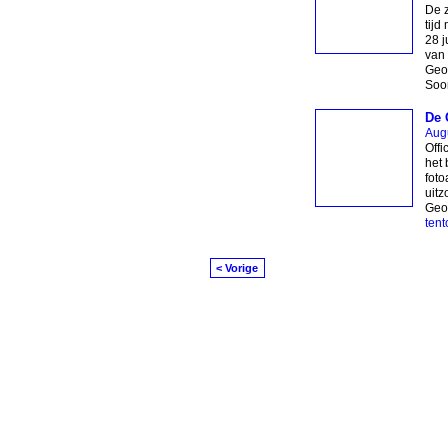
De z
tijd
28 j
van 
Geor
Soor
De 
Aug
Offi
het 
foto
uitz
Geo
tent
< Vorige