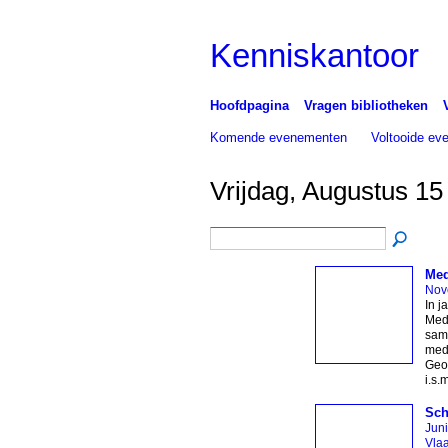
Kenniskantoor
Hoofdpagina
Vragen bibliotheken
Komende evenementen
Voltooide e
Vrijdag, Augustus 15
Med
Nov
In j
Medi
same
medi
Geo
i.s.
Sch
Jun
Vla