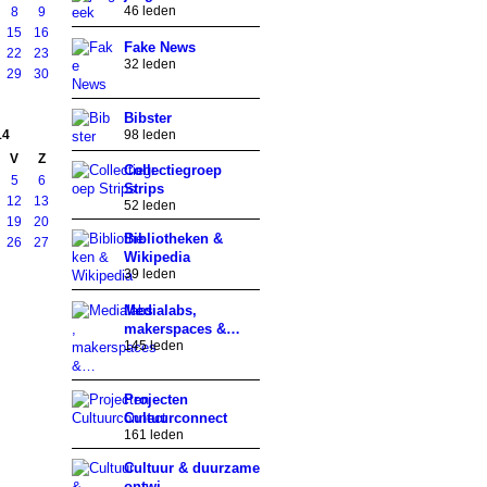
46 leden
8
9
15
16
Fake News
22
23
32 leden
29
30
Bibster
14
98 leden
V
Z
Collectiegroep
5
6
Strips
12
13
52 leden
19
20
Bibliotheken &
26
27
Wikipedia
39 leden
Medialabs,
makerspaces &…
145 leden
Projecten
Cultuurconnect
161 leden
Cultuur & duurzame
ontwi…