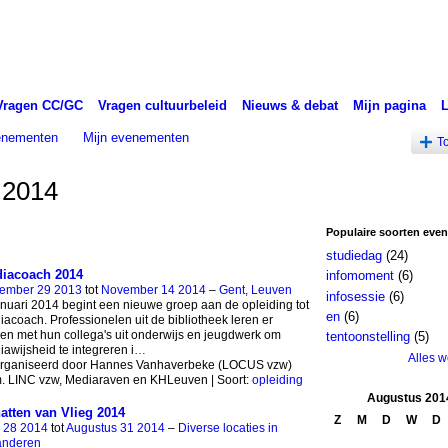
Vragen CC/GC
Vragen cultuurbeleid
Nieuws & debat
Mijn pagina
venementen
Mijn evenementen
T
 2014
Populaire soorten eve
studiedag
(24)
iacoach 2014
infomoment
(6)
ember 29 2013
tot
November 14 2014
–
Gent, Leuven
infosessie
(6)
anuari 2014 begint een nieuwe groep aan de opleiding tot
en
(6)
acoach. Professionelen uit de bibliotheek leren er
n met hun collega's uit onderwijs en jeugdwerk om
tentoonstelling
(5)
awijsheid te integreren i
…
Alles 
rganiseerd door Hannes Vanhaverbeke (LOCUS vzw)
m. LINC vzw, Mediaraven en KHLeuven | Soort:
opleiding
Augustus
201
atten van Vlieg 2014
Z
M
D
W
D
i 28 2014
tot
Augustus 31 2014
–
Diverse locaties in
anderen