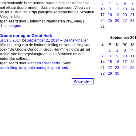
omervakantie is de periode waarin families de meeste
3
4
5
6
7
 met elkaar doorbrengen. Daarom organiseert Vlieg van
10
11
12
13
14
uni tot 31 augustus zijn jaarlijkse zomeractie: De Schatten
17
18
19
20
21
Vlieg. In bibs,
…
24
25
26
27
28
ganiseerd door Cultuurnet Vlaanderen vzw, Vlieg |
t:
campagne
31
Groote oorlog in Groot Herk
September
20
ustus 8 2014
tot
September 21 2014
–
De Markthallen
Z
M
D
W
D
ciële opening van de tentoonstelling en voorstelling van
boek "De Groote Oorlog in Groot Herk" met foto's uit het
1
2
3
4
archief van beroepsfotograaf Louis Strauven en een
7
8
9
10
11
onderlijke collect
…
14
15
16
17
18
rganiseerd door
Marleen Steenaerts
| Soort:
21
22
23
24
25
oonstelling
,
de groote oorlog in groot herk
28
29
30
Volgende >