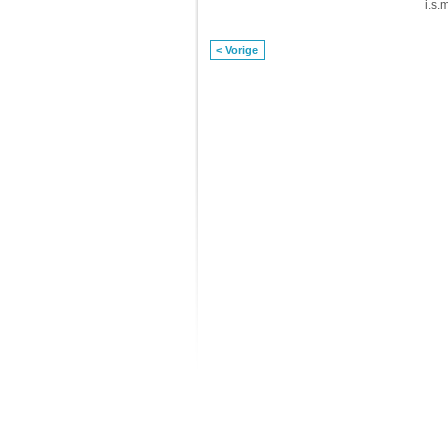
i.s.
< Vorige