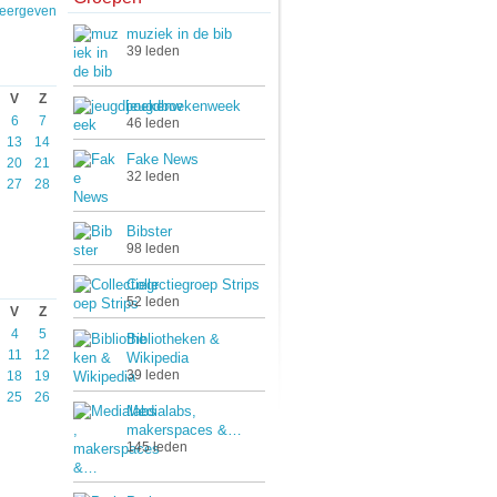
weergeven
muziek in de bib
39 leden
V
Z
jeugdboekenweek
6
7
46 leden
13
14
Fake News
20
21
32 leden
27
28
Bibster
98 leden
Collectiegroep Strips
52 leden
V
Z
4
5
Bibliotheken &
11
12
Wikipedia
39 leden
18
19
25
26
Medialabs,
makerspaces &…
145 leden