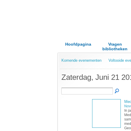
Hoofdpagina
Vragen
bibliotheken
Komende evenementen
Voltooide e
Zaterdag, Juni 21 20
Med
Nov
In j
Medi
same
medi
Geo