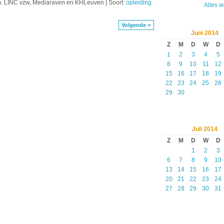
m. LINC vzw, Mediaraven en KHLeuven | Soort:
opleiding
Alles 
Volgende >
Juni
2014
Z
M
D
W
D
1
2
3
4
5
8
9
10
11
12
15
16
17
18
19
22
23
24
25
26
29
30
Juli
2014
Z
M
D
W
D
1
2
3
6
7
8
9
10
13
14
15
16
17
20
21
22
23
24
27
28
29
30
31