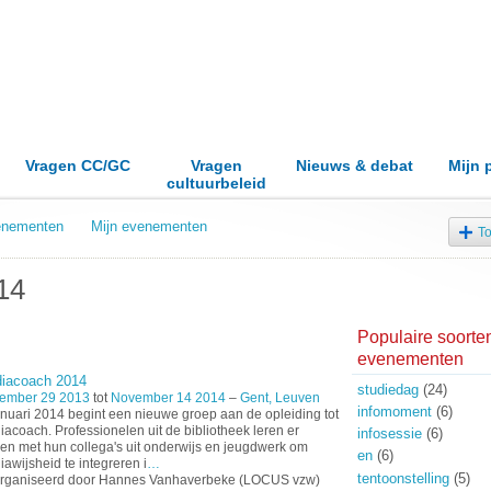
Vragen CC/GC
Vragen
Nieuws & debat
Mijn 
cultuurbeleid
venementen
Mijn evenementen
T
14
Populaire soorte
evenementen
iacoach 2014
studiedag
(24)
ember 29 2013
tot
November 14 2014
–
Gent, Leuven
infomoment
(6)
anuari 2014 begint een nieuwe groep aan de opleiding tot
acoach. Professionelen uit de bibliotheek leren er
infosessie
(6)
n met hun collega's uit onderwijs en jeugdwerk om
en
(6)
awijsheid te integreren i
…
tentoonstelling
(5)
rganiseerd door Hannes Vanhaverbeke (LOCUS vzw)