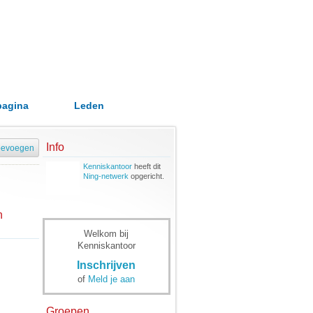
pagina
Leden
Info
oevoegen
Kenniskantoor
heeft dit
Ning-netwerk
opgericht.
n
Welkom bij
Kenniskantoor
Inschrijven
of
Meld je aan
Groepen