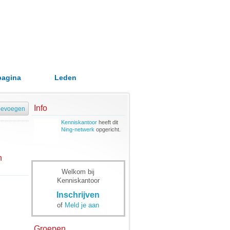
pagina
Leden
Info
oevoegen
Kenniskantoor
heeft dit
Ning-netwerk
opgericht.
n
Welkom bij
Kenniskantoor
Inschrijven
of
Meld je aan
Groepen