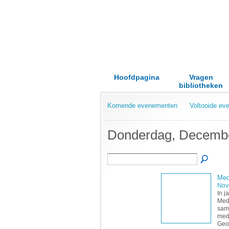
Hoofdpagina
Vragen
bibliotheken
Komende evenementen
Voltooide e
Donderdag, Decembe
Med
Nov
In j
Medi
same
medi
Geo