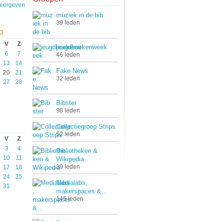
weergeven
muziek in de bib
39 leden
3
V
Z
jeugdboekenweek
6
7
46 leden
13
14
Fake News
20
21
32 leden
27
28
Bibster
98 leden
Collectiegroep Strips
52 leden
V
Z
3
4
Bibliotheken &
10
11
Wikipedia
39 leden
17
18
24
25
Medialabs,
31
makerspaces &…
145 leden