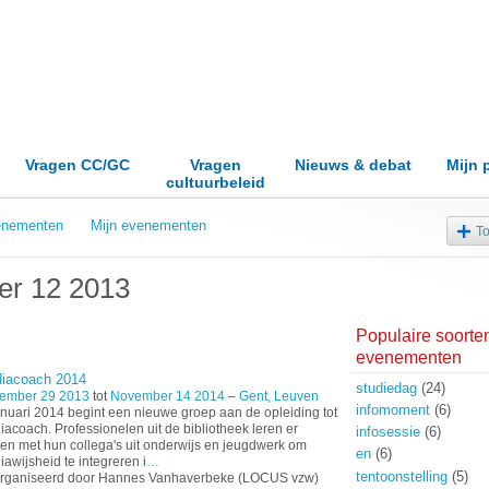
Vragen CC/GC
Vragen
Nieuws & debat
Mijn 
cultuurbeleid
venementen
Mijn evenementen
T
r 12 2013
Populaire soorte
evenementen
iacoach 2014
studiedag
(24)
ember 29 2013
tot
November 14 2014
–
Gent, Leuven
infomoment
(6)
anuari 2014 begint een nieuwe groep aan de opleiding tot
acoach. Professionelen uit de bibliotheek leren er
infosessie
(6)
n met hun collega's uit onderwijs en jeugdwerk om
en
(6)
awijsheid te integreren i
…
tentoonstelling
(5)
rganiseerd door Hannes Vanhaverbeke (LOCUS vzw)