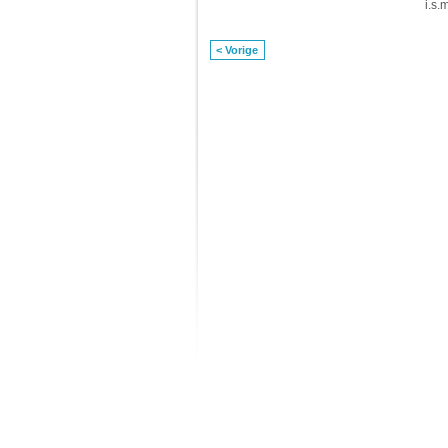
i.s.
< Vorige