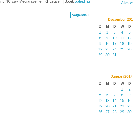
m. LINC vzw, Mediaraven en KHLeuven | Soort:
opleiding
Alles 
Volgende >
December
201
Z
M
D
W
D
1
2
3
4
5
8
9
10
11
12
15
16
17
18
19
22
23
24
25
26
29
30
31
Januari
2014
Z
M
D
W
D
1
2
5
6
7
8
9
12
13
14
15
16
19
20
21
22
23
26
27
28
29
30