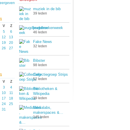
weergeven
muziek in de bib
39 leden
1
V
Z
jeugdboekenweek
5
6
46 leden
12
13
Fake News
19
20
32 leden
26
27
Bibster
98 leden
Collectiegroep Strips
1
52 leden
V
Z
3
4
Bibliotheken &
10
11
Wikipedia
39 leden
17
18
24
25
Medialabs,
31
makerspaces &…
145 leden