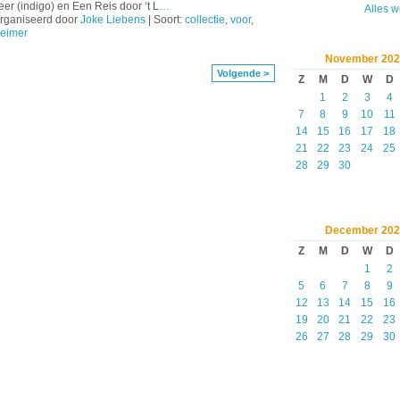
er (indigo) en Een Reis door ‘t L
…
Alles 
rganiseerd door
Joke Liebens
| Soort:
collectie
,
voor
,
heimer
November
202
Volgende >
Z
M
D
W
D
1
2
3
4
7
8
9
10
11
14
15
16
17
18
21
22
23
24
25
28
29
30
December
202
Z
M
D
W
D
1
2
5
6
7
8
9
12
13
14
15
16
19
20
21
22
23
26
27
28
29
30