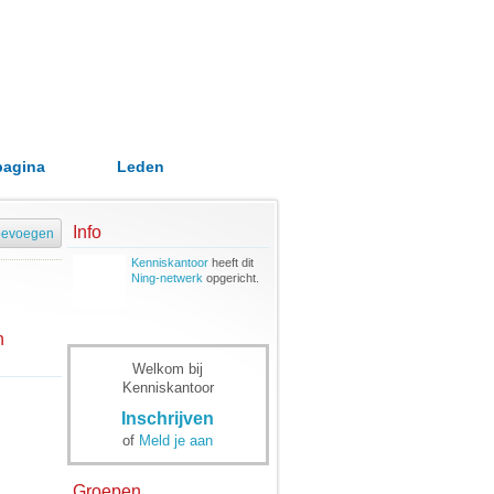
pagina
Leden
Info
oevoegen
Kenniskantoor
heeft dit
Ning-netwerk
opgericht.
n
Welkom bij
Kenniskantoor
Inschrijven
of
Meld je aan
Groepen