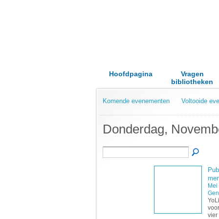
Hoofdpagina
Vragen
bibliotheken
Komende evenementen
Voltooide e
Donderdag, Novembe
Pub
men
Mei
Gen
YoLi
voo
vier