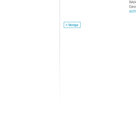
Wele
Geo
alz
< Vorige