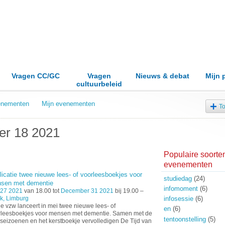
Vragen CC/GC
Vragen
Nieuws & debat
Mijn 
cultuurbeleid
venementen
Mijn evenementen
T
r 18 2021
Populaire soorte
evenementen
licatie twee nieuwe lees- of voorleesboekjes voor
studiedag
(24)
sen met dementie
infomoment
(6)
 27 2021
van 18.00 tot
December 31 2021
bij 19.00 –
k, Limburg
infosessie
(6)
e vzw lanceert in mei twee nieuwe lees- of
en
(6)
rleesboekjes voor mensen met dementie. Samen met de
tentoonstelling
(5)
 seizoenen en het kerstboekje vervolledigen De Tijd van