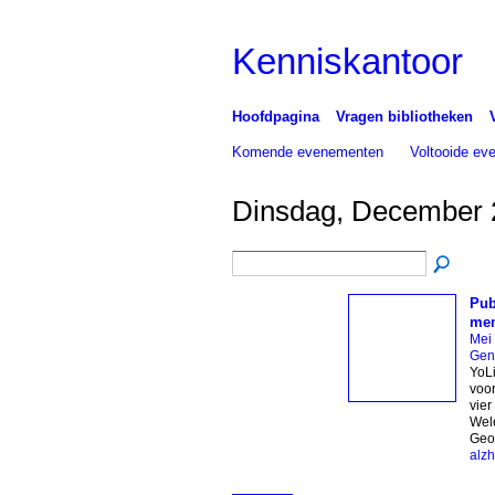
Kenniskantoor
Hoofdpagina
Vragen bibliotheken
Komende evenementen
Voltooide e
Dinsdag, December 
Pub
men
Mei
Gen
YoLi
voo
vier
Wele
Geo
alz