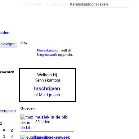
Inschrijven
Aanmelden
Leden
Info
oevoegen
Kenniskantoor
heeft dit
Ning-netwerk
opgericht.
nementen
Welkom bij
Kenniskantoor
Inschrijven
of
Meld je aan
Groepen
weergeven
muziek in de bib
39 leden
1
V
Z
3
4
jeugdboekenweek