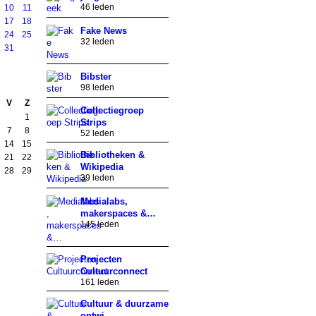
46 leden
10
11
17
18
Fake News
24
25
32 leden
31
Bibster
98 leden
V
Z
Collectiegroep
1
Strips
7
8
52 leden
14
15
Bibliotheken &
21
22
Wikipedia
28
29
39 leden
Medialabs,
makerspaces &…
145 leden
Projecten
Cultuurconnect
161 leden
Cultuur & duurzame
ontwi…