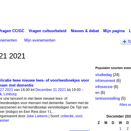
Vragen CC/GC
Vragen cultuurbeleid
Nieuws & debat
Mijn pagina
venementen
Mijn evenementen
T
21 2021
Populaire soorten eve
studiedag
(24)
licatie twee nieuwe lees- of voorleesboekjes voor
infomoment
(6)
sen met dementie
infosessie
(6)
 27 2021
van 18.00 tot
December 31 2021
bij 19.00 –
en
(6)
k, Limburg
tentoonstelling
(5)
e vzw lanceert in mei twee nieuwe lees- of
rleesboekjes voor mensen met dementie. Samen met de
Alles 
 seizoenen en het kerstboekje vervolledigen De Tijd van
er (indigo) en Een Reis door ‘t L
…
rganiseerd door
Joke Liebens
| Soort:
collectie
,
voor
,
December
202
heimer
Z
M
D
W
D
1
2