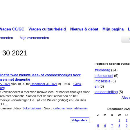
Vragen CC/GC
Vragen cultuurbeleid
Nieuws & debat
Mijn pagina
nementen
Mijn evenementen
 30 2021
Populaire soorten even
studiedag
(24)
icatie twee nieuwe lees- of voorleesboekjes voor
infomoment
(6)
sen met dementie
infosessie
(6)
27 2021
van 18.00 tot
December 31 2021
bij 19.00 –
Genk,
en
(6)
urg
tentoonstelling
(5)
e vzw lanceert in mei twee nieuwe lees- of voorleesboekjes voor
en met dementie. Samen met de vier seizoenen en het
Alles
tboekje vervolledigen De Tijd van Weleer (indigo) en Een Reis
‘t L
…
ganiseerd door
Joke Liebens
| Soort:
collectie
,
voor
,
alzheimer
December
202
Z
M
D
W
D
Volgende >
1
2
5
6
7
8
9