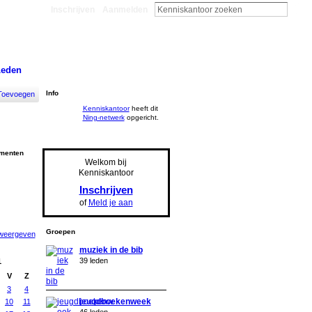
Inschrijven
Aanmelden
Leden
Info
Toevoegen
Kenniskantoor
heeft dit
Ning-netwerk
opgericht.
ementen
Welkom bij
Kenniskantoor
Inschrijven
of
Meld je aan
Groepen
 weergeven
muziek in de bib
39 leden
1
V
Z
3
4
jeugdboekenweek
10
11
46 leden