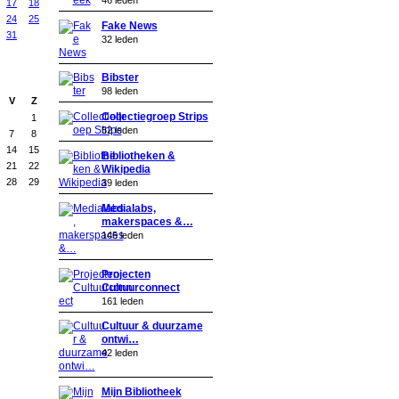
17
18
24
25
Fake News
31
32 leden
Bibster
98 leden
V
Z
Collectiegroep Strips
1
52 leden
7
8
14
15
Bibliotheken &
21
22
Wikipedia
28
29
39 leden
Medialabs,
makerspaces &…
145 leden
Projecten
Cultuurconnect
161 leden
Cultuur & duurzame
ontwi…
42 leden
Mijn Bibliotheek