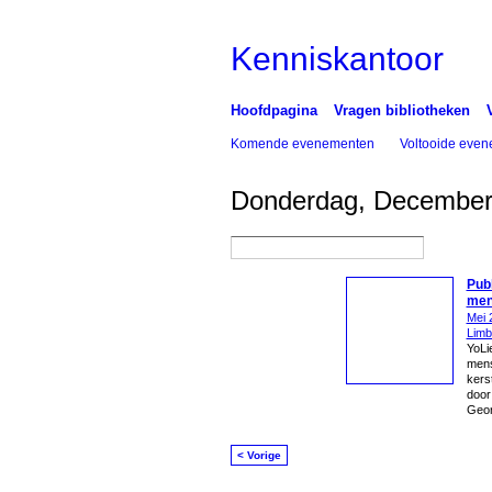
Kenniskantoor
Hoofdpagina
Vragen bibliotheken
Komende evenementen
Voltooide eve
Donderdag, December
Publ
men
Mei 
Limb
YoLi
mens
kers
door 
Geor
< Vorige