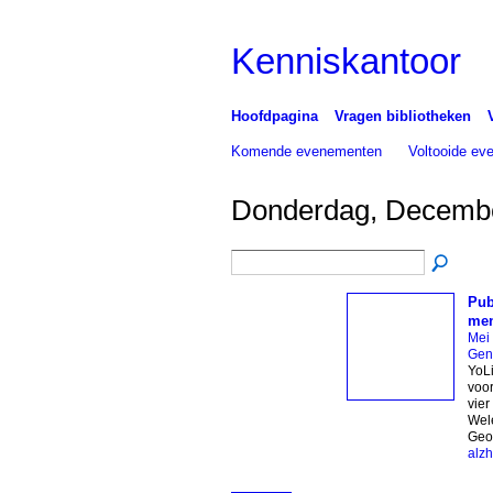
Kenniskantoor
Hoofdpagina
Vragen bibliotheken
Komende evenementen
Voltooide e
Donderdag, Decembe
Pub
men
Mei
Gen
YoLi
voo
vier
Wele
Geo
alz