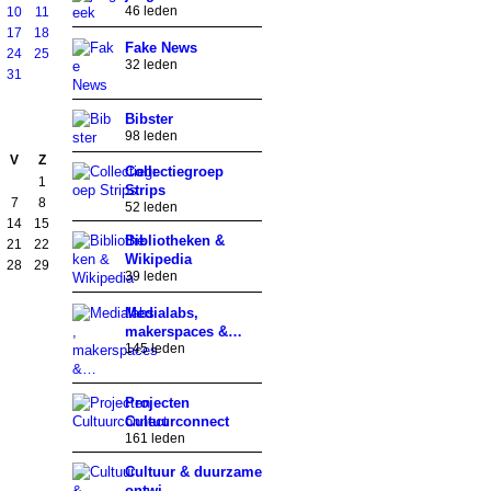
46 leden
10
11
17
18
Fake News
24
25
32 leden
31
Bibster
98 leden
V
Z
Collectiegroep
1
Strips
7
8
52 leden
14
15
Bibliotheken &
21
22
Wikipedia
28
29
39 leden
Medialabs,
makerspaces &…
145 leden
Projecten
Cultuurconnect
161 leden
Cultuur & duurzame
ontwi…