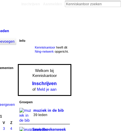
Inschrijven
Aanmelden
Leden
Info
oevoegen
Kenniskantoor
heeft dit
Ning-netwerk
opgericht.
nementen
Welkom bij
Kenniskantoor
Inschrijven
of
Meld je aan
Groepen
weergeven
muziek in de bib
39 leden
1
V
Z
3
4
jeugdboekenweek