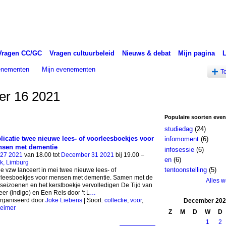
Vragen CC/GC
Vragen cultuurbeleid
Nieuws & debat
Mijn pagina
venementen
Mijn evenementen
T
r 16 2021
Populaire soorten eve
studiedag
(24)
licatie twee nieuwe lees- of voorleesboekjes voor
infomoment
(6)
sen met dementie
infosessie
(6)
 27 2021
van 18.00 tot
December 31 2021
bij 19.00 –
en
(6)
k, Limburg
tentoonstelling
(5)
e vzw lanceert in mei twee nieuwe lees- of
rleesboekjes voor mensen met dementie. Samen met de
Alles 
 seizoenen en het kerstboekje vervolledigen De Tijd van
er (indigo) en Een Reis door ‘t L
…
rganiseerd door
Joke Liebens
| Soort:
collectie
,
voor
,
December
202
heimer
Z
M
D
W
D
1
2