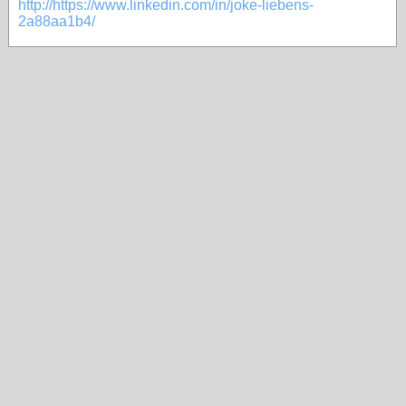
http://https://www.linkedin.com/in/joke-liebens-
2a88aa1b4/