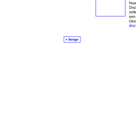
Naar
Disc
zett
een 
Geor
dis
< Vorige