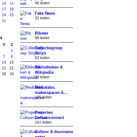
46 leden
10
11
17
18
Fake News
24
25
32 leden
31
Bibster
4
98 leden
V
Z
Collectiegroep
1
Strips
7
8
52 leden
14
15
Bibliotheken &
21
22
Wikipedia
28
29
39 leden
Medialabs,
makerspaces &…
145 leden
Projecten
Cultuurconnect
161 leden
Cultuur & duurzame
ontwi…