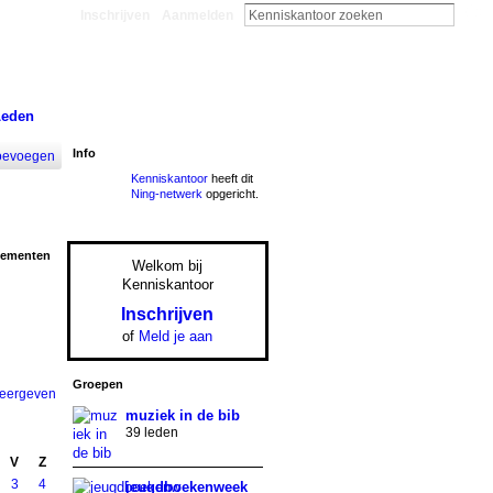
Inschrijven
Aanmelden
Leden
Info
oevoegen
Kenniskantoor
heeft dit
Ning-netwerk
opgericht.
nementen
Welkom bij
Kenniskantoor
Inschrijven
of
Meld je aan
Groepen
weergeven
muziek in de bib
39 leden
V
Z
3
4
jeugdboekenweek