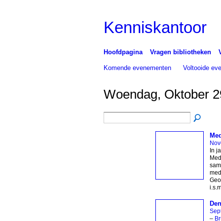
Kenniskantoor
Hoofdpagina
Vragen bibliotheken
Komende evenementen
Voltooide e
Woendag, Oktober 2
Med
Nov
In j
Medi
same
medi
Geo
i.s.
Den
Sep
–
Br