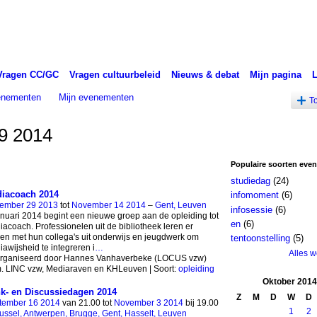
Vragen CC/GC
Vragen cultuurbeleid
Nieuws & debat
Mijn pagina
venementen
Mijn evenementen
T
9 2014
Populaire soorten eve
studiedag
(24)
iacoach 2014
infomoment
(6)
ember 29 2013
tot
November 14 2014
–
Gent, Leuven
infosessie
(6)
anuari 2014 begint een nieuwe groep aan de opleiding tot
en
(6)
acoach. Professionelen uit de bibliotheek leren er
n met hun collega's uit onderwijs en jeugdwerk om
tentoonstelling
(5)
awijsheid te integreren i
…
Alles 
rganiseerd door Hannes Vanhaverbeke (LOCUS vzw)
m. LINC vzw, Mediaraven en KHLeuven | Soort:
opleiding
Oktober
2014
k- en Discussiedagen 2014
Z
M
D
W
D
tember 16 2014
van 21.00 tot
November 3 2014
bij 19.00
1
2
ussel, Antwerpen, Brugge, Gent, Hasselt, Leuven