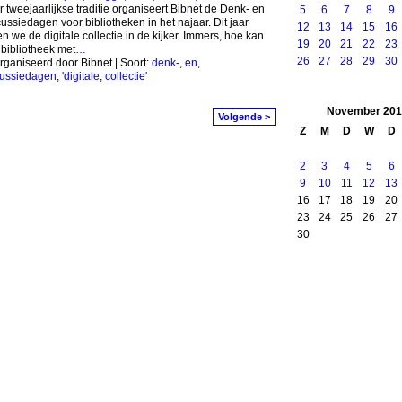
 tweejaarlijkse traditie organiseert Bibnet de Denk- en
5
6
7
8
9
ussiedagen voor bibliotheken in het najaar. Dit jaar
12
13
14
15
16
en we de digitale collectie in de kijker. Immers, hoe kan
19
20
21
22
23
bibliotheek met
…
26
27
28
29
30
ganiseerd door Bibnet | Soort:
denk-
,
en
,
cussiedagen
,
'digitale
,
collectie'
November
201
Volgende >
Z
M
D
W
D
2
3
4
5
6
9
10
11
12
13
16
17
18
19
20
23
24
25
26
27
30