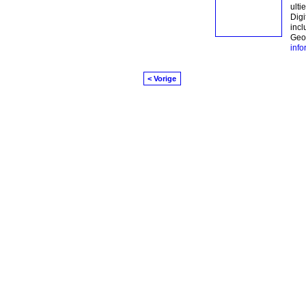
ulti
Digi
incl
Geor
inf
< Vorige