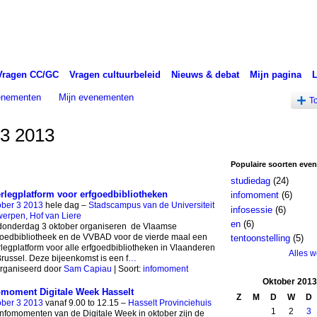
Vragen CC/GC
Vragen cultuurbeleid
Nieuws & debat
Mijn pagina
venementen
Mijn evenementen
T
 3 2013
Populaire soorten eve
studiedag
(24)
rlegplatform voor erfgoedbibliotheken
infomoment
(6)
ober 3 2013
hele dag –
Stadscampus van de Universiteit
infosessie
(6)
erpen, Hof van Liere
en
(6)
donderdag 3 oktober organiseren de Vlaamse
oedbibliotheek en de VVBAD voor de vierde maal een
tentoonstelling
(5)
legplatform voor alle erfgoedbibliotheken in Vlaanderen
Alles 
russel. Deze bijeenkomst is een f
…
rganiseerd door
Sam Capiau
| Soort:
infomoment
Oktober
2013
omoment Digitale Week Hasselt
Z
M
D
W
D
ober 3 2013
vanaf 9.00 to 12.15 –
Hasselt Provinciehuis
1
2
3
nfomomenten van de Digitale Week in oktober zijn de