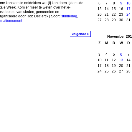
eme kans om te ontdekken wat jij kan doen tijdens de
6
7
8
9
10
tale Week. Kom er meer te weten over het e-
13
14
15
16
17
usiebeleid van steden, gemeenten en
…
20
21
22
23
24
ganiseerd door Rob Declerck | Soort:
studiedag
,
27
28
29
30
31
ormatiemoment
Volgende >
November
201
Z
M
D
W
D
3
4
5
6
7
10
11
12
13
14
17
18
19
20
21
24
25
26
27
28