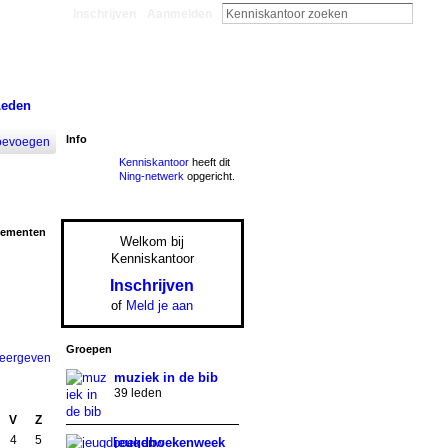
Inschrijven
Aanmelden
Leden
Info
oevoegen
Kenniskantoor
heeft dit
Ning-netwerk
opgericht.
nementen
Welkom bij
Kenniskantoor
Inschrijven
of
Meld je aan
Groepen
weergeven
muziek in de bib
39 leden
V
Z
4
5
jeugdboekenweek