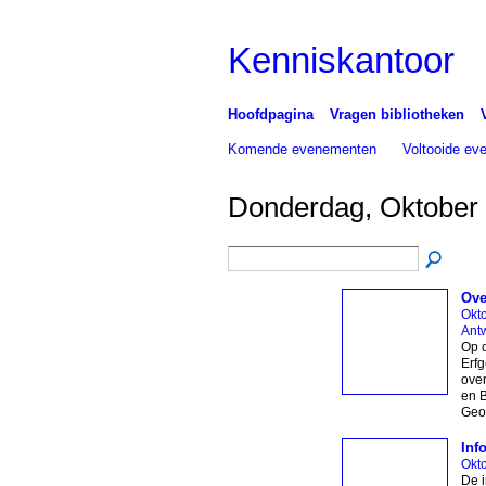
Kenniskantoor
Hoofdpagina
Vragen bibliotheken
Komende evenementen
Voltooide e
Donderdag, Oktober
Ove
Okt
Antw
Op 
Erfg
over
en B
Geo
Inf
Okt
De i