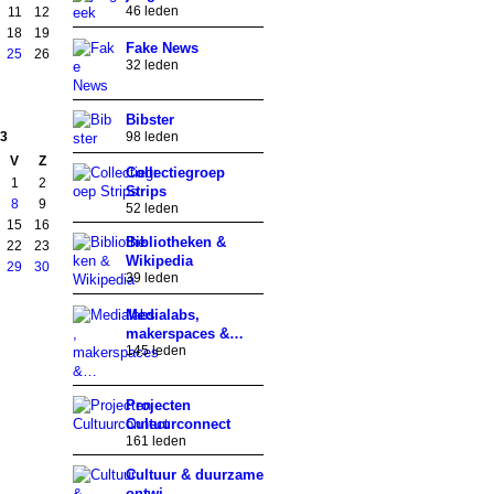
46 leden
11
12
18
19
Fake News
25
26
32 leden
Bibster
3
98 leden
V
Z
Collectiegroep
1
2
Strips
8
9
52 leden
15
16
Bibliotheken &
22
23
Wikipedia
29
30
39 leden
Medialabs,
makerspaces &…
145 leden
Projecten
Cultuurconnect
161 leden
Cultuur & duurzame
ontwi…