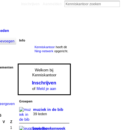
Inschrijven
Aanmelden
Leden
Info
oevoegen
Kenniskantoor
heeft dit
Ning-netwerk
opgericht.
nementen
Welkom bij
Kenniskantoor
Inschrijven
of
Meld je aan
Groepen
weergeven
muziek in de bib
39 leden
6
V
Z
1
jeugdboekenweek