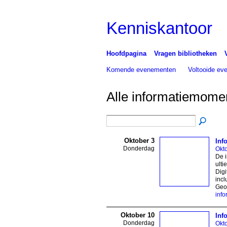
Kenniskantoor
Hoofdpagina
Vragen bibliotheken
Komende evenementen
Voltooide e
Alle informatiemom
Oktober 3
Inf
Donderdag
Okt
De i
ulti
Digi
incl
Geor
inf
Oktober 10
Inf
Donderdag
Okt