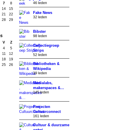
46 leden
7
8
14
15
Fake News
21
22
32 leden
28
29
Bibster
26
98 leden
V
Z
Collectiegroep
4
5
Strips
11
12
52 leden
18
19
Bibliotheken &
25
26
Wikipedia
39 leden
Medialabs,
makerspaces &…
145 leden
Projecten
Cultuurconnect
161 leden
Cultuur & duurzame
ontwi…