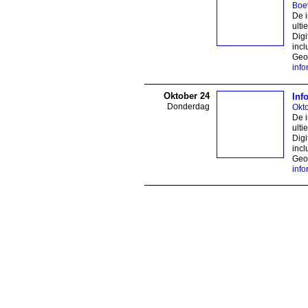
Boe
De i
ulti
Digi
incl
Geor
inf
Oktober 24
Inf
Donderdag
Okt
De i
ulti
Digi
incl
Geor
inf