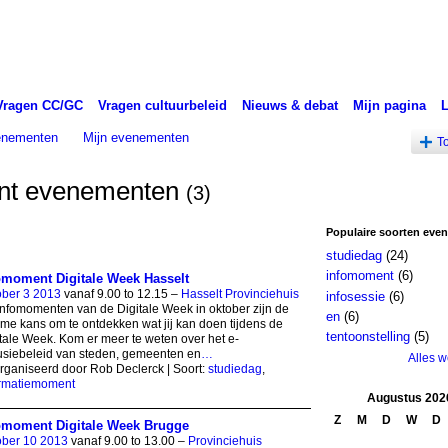
Vragen CC/GC
Vragen cultuurbeleid
Nieuws & debat
Mijn pagina
venementen
Mijn evenementen
T
ent evenementen
(3)
Populaire soorten eve
studiedag
(24)
infomoment
(6)
omoment Digitale Week Hasselt
ober 3 2013
vanaf 9.00 to 12.15 –
Hasselt Provinciehuis
infosessie
(6)
nfomomenten van de Digitale Week in oktober zijn de
en
(6)
eme kans om te ontdekken wat jij kan doen tijdens de
tentoonstelling
(5)
tale Week. Kom er meer te weten over het e-
usiebeleid van steden, gemeenten en
…
Alles 
ganiseerd door Rob Declerck | Soort:
studiedag
,
ormatiemoment
Augustus
202
Z
M
D
W
D
omoment Digitale Week Brugge
ober 10 2013
vanaf 9.00 to 13.00 –
Provinciehuis