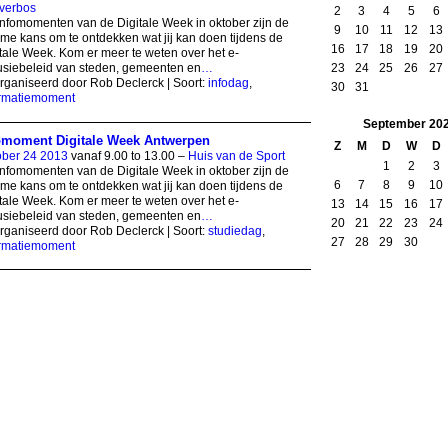
verbos
2
3
4
5
6
nfomomenten van de Digitale Week in oktober zijn de
9
10
11
12
13
eme kans om te ontdekken wat jij kan doen tijdens de
16
17
18
19
20
tale Week. Kom er meer te weten over het e-
23
24
25
26
27
usiebeleid van steden, gemeenten en
…
ganiseerd door Rob Declerck | Soort:
infodag
,
30
31
ormatiemoment
September
20
omoment Digitale Week Antwerpen
Z
M
D
W
D
ober 24 2013
vanaf 9.00 to 13.00 –
Huis van de Sport
1
2
3
nfomomenten van de Digitale Week in oktober zijn de
6
7
8
9
10
eme kans om te ontdekken wat jij kan doen tijdens de
tale Week. Kom er meer te weten over het e-
13
14
15
16
17
usiebeleid van steden, gemeenten en
…
20
21
22
23
24
ganiseerd door Rob Declerck | Soort:
studiedag
,
27
28
29
30
ormatiemoment