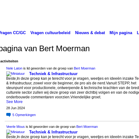
Vragen CC/GC
Vragen cultuurbeleid
Nieuws & debat
Mijn pagina
pagina van Bert Moerman
activiteiten
Nele Laton
is lid geworden van de groep van
Bert Moerman
Techniek & Infrastructuur
Beste,In deze groep kan je terecht voor je vragen, weetjes en ideeën inzake T
& Infrastructuur, zowel voor de beginner, de pro als de nerd.Vanuit STEPP, het
steunpunt voor productionele, ontwerpende & technische krachten van de bre
culturele sector zullen wij deze groep van zeer dichtbij volgen en van de nodig
onderbouwde commentaren voorzien.Vriendelijke groet.
See More
28 Jun 2024
5
Opmerkingen
Veerle Mous
is lid geworden van de groep van
Bert Moerman
Techniek & Infrastructuur
Beste,In deze groep kan je terecht voor je vragen, weetjes en ideeën inzake T