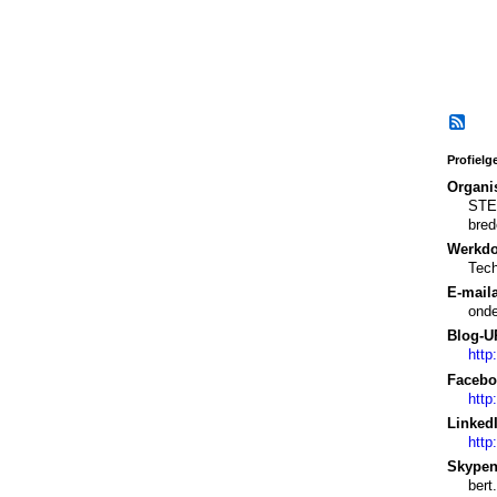
Profielg
Organis
STEP
bred
Werkd
Tec
E-mail
onde
Blog-U
http
Faceboo
htt
LinkedI
http
Skype
ber