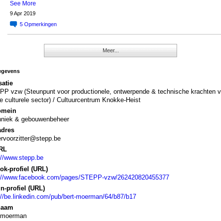
See More
9 Apr 2019
5
Opmerkingen
Meer...
egevens
atie
P vzw (Steunpunt voor productionele, ontwerpende & technische krachten 
e culturele sector) / Cultuurcentrum Knokke-Heist
omein
hniek & gebouwenbeheer
adres
rvoorzitter@stepp.be
RL
://www.stepp.be
k-profiel (URL)
p://www.facebook.com/pages/STEPP-vzw/262420820455377
n-profiel (URL)
://be.linkedin.com/pub/bert-moerman/64/b87/b17
naam
t.moerman