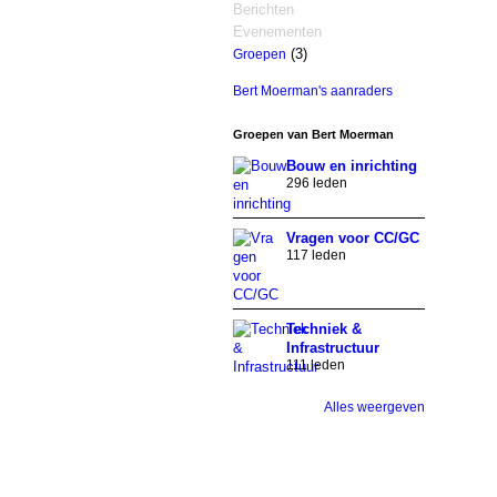
Berichten
Evenementen
(3)
Groepen
Bert Moerman's aanraders
Groepen van Bert Moerman
Bouw en inrichting
296 leden
Vragen voor CC/GC
117 leden
Techniek &
Infrastructuur
111 leden
Alles weergeven