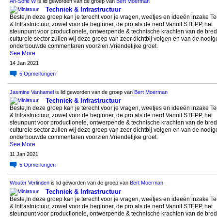
An-Sofie W
is lid geworden van de groep van
Bert Moerman
Techniek & Infrastructuur
Beste,In deze groep kan je terecht voor je vragen, weetjes en ideeën inzake T
& Infrastructuur, zowel voor de beginner, de pro als de nerd.Vanuit STEPP, het
steunpunt voor productionele, ontwerpende & technische krachten van de bre
culturele sector zullen wij deze groep van zeer dichtbij volgen en van de nodig
onderbouwde commentaren voorzien.Vriendelijke groet.
See More
14 Jan 2021
5
Opmerkingen
Jasmine Vanhamel
is lid geworden van de groep van
Bert Moerman
Techniek & Infrastructuur
Beste,In deze groep kan je terecht voor je vragen, weetjes en ideeën inzake T
& Infrastructuur, zowel voor de beginner, de pro als de nerd.Vanuit STEPP, het
steunpunt voor productionele, ontwerpende & technische krachten van de bre
culturele sector zullen wij deze groep van zeer dichtbij volgen en van de nodig
onderbouwde commentaren voorzien.Vriendelijke groet.
See More
11 Jan 2021
5
Opmerkingen
Wouter Verlinden
is lid geworden van de groep van
Bert Moerman
Techniek & Infrastructuur
Beste,In deze groep kan je terecht voor je vragen, weetjes en ideeën inzake T
& Infrastructuur, zowel voor de beginner, de pro als de nerd.Vanuit STEPP, het
steunpunt voor productionele, ontwerpende & technische krachten van de bre