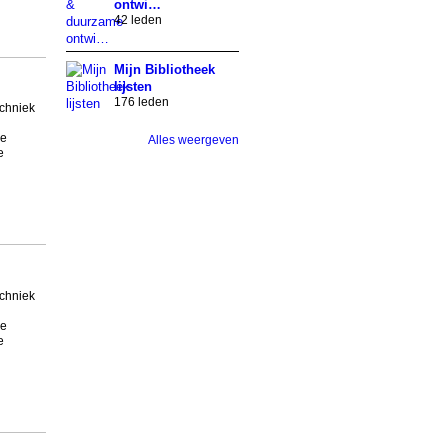
ontwi…
42 leden
Mijn Bibliotheek
lijsten
176 leden
echniek
de
Alles weergeven
e
echniek
de
e