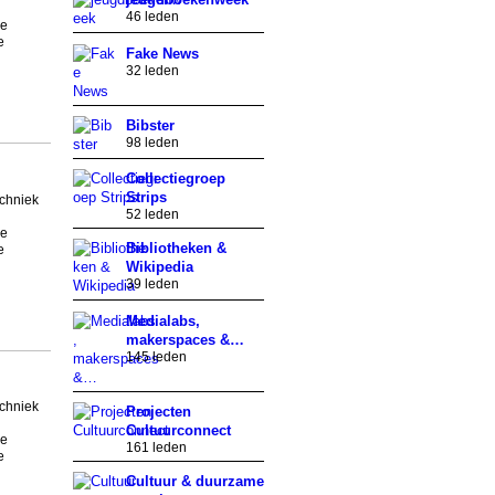
46 leden
de
e
Fake News
32 leden
Bibster
98 leden
Collectiegroep
Strips
echniek
52 leden
de
Bibliotheken &
e
Wikipedia
39 leden
Medialabs,
makerspaces &…
145 leden
echniek
Projecten
Cultuurconnect
de
161 leden
e
Cultuur & duurzame