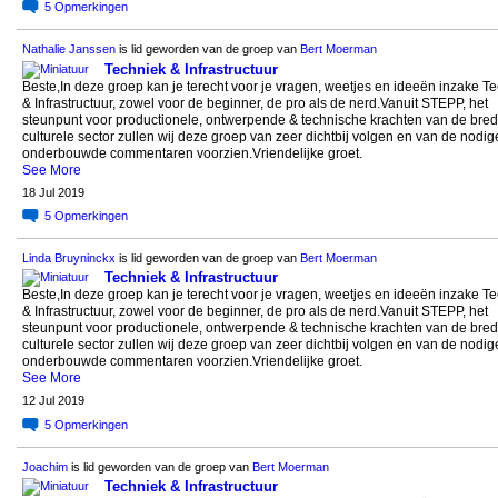
5
Opmerkingen
Nathalie Janssen
is lid geworden van de groep van
Bert Moerman
Techniek & Infrastructuur
Beste,In deze groep kan je terecht voor je vragen, weetjes en ideeën inzake T
& Infrastructuur, zowel voor de beginner, de pro als de nerd.Vanuit STEPP, het
steunpunt voor productionele, ontwerpende & technische krachten van de bre
culturele sector zullen wij deze groep van zeer dichtbij volgen en van de nodig
onderbouwde commentaren voorzien.Vriendelijke groet.
See More
18 Jul 2019
5
Opmerkingen
Linda Bruyninckx
is lid geworden van de groep van
Bert Moerman
Techniek & Infrastructuur
Beste,In deze groep kan je terecht voor je vragen, weetjes en ideeën inzake T
& Infrastructuur, zowel voor de beginner, de pro als de nerd.Vanuit STEPP, het
steunpunt voor productionele, ontwerpende & technische krachten van de bre
culturele sector zullen wij deze groep van zeer dichtbij volgen en van de nodig
onderbouwde commentaren voorzien.Vriendelijke groet.
See More
12 Jul 2019
5
Opmerkingen
Joachim
is lid geworden van de groep van
Bert Moerman
Techniek & Infrastructuur