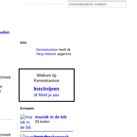
Inschrijven
Aanmelden
Leden
Info
Kenniskantoor
heeft dit
Ning-netwerk
opgericht.
Welkom bij
echniek
Kenniskantoor
de
Inschrijven
e
of
Meld je aan
Groepen
muziek in de bib
39 leden
echniek
jeugdboekenweek