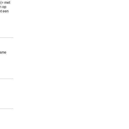
 (= met
n op
et een
zame