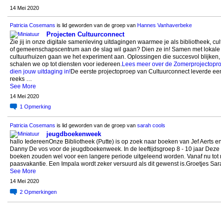
14 Mei 2020
Patricia Cosemans
is lid geworden van de groep van
Hannes Vanhaverbeke
Projecten Cultuurconnect
Zie jij in onze digitale samenleving uitdagingen waarmee je als bibliotheek, cul
of gemeenschapscentrum aan de slag wil gaan? Dien ze in! Samen met lokale
cultuurhuizen gaan we het experiment aan. Oplossingen die succesvol blijken,
schalen we op tot diensten voor iedereen.
Lees meer over de Zomerprojectopr
dien jouw uitdaging in!
De eerste projectoproep van Cultuurconnect leverde ee
reeks …
See More
14 Mei 2020
1
Opmerking
Patricia Cosemans
is lid geworden van de groep van
sarah cools
jeugdboekenweek
hallo IedereenOnze Bibliotheek (Putte) is op zoek naar boeken van Jef Aerts e
Danny De vos voor de jeugdboekenweek. In de leeftijdsgroep 8 - 10 jaar Deze
boeken zouden wel voor een langere periode uitgeleend worden. Vanaf nu tot 
paasvakantie. Een Impala wordt zeker versuurd als dit gewenst is.Groetjes Sar
See More
14 Mei 2020
2
Opmerkingen