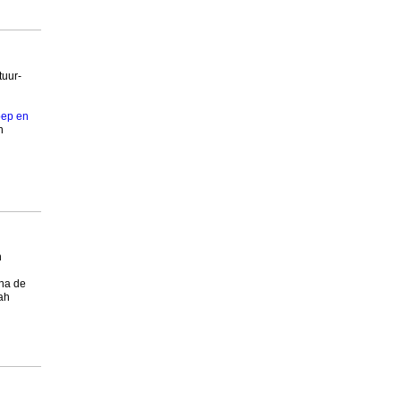
tuur-
oep en
n
n
na de
ah