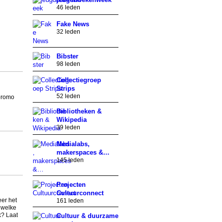
46 leden
Fake News
32 leden
Bibster
98 leden
Collectiegroep
Strips
52 leden
 promo
Bibliotheken &
Wikipedia
39 leden
Medialabs,
makerspaces &…
145 leden
Projecten
Cultuurconnect
er het
161 leden
t welke
k? Laat
Cultuur & duurzame