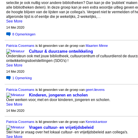
selectie je ook nuttig voor andere bibliotheken? Dan kan je die 'publiek' maken
alle bibliotheken delen). In deze groep kan je een extra woordje uitleg geven e
de hoogte blijven van de lijsten van je collega's. Vergeet niet te vermelden of h
afgeronde lijst is of eentje die je wekelijks, 2-wekelijks,…
See More
14 Mei 2020
8
Opmerkingen
Patricia Cosemans
is lid geworden van de groep van
Maarten Minne
Cultuur & duurzame ontwikkeling
Ondersteun ook met jouw bibliotheek, cultuurcentrum of cultuurdienst de duur
ontwikkelingsdoelstellingen (SDG's) !
See More
14 Mei 2020
1
Opmerking
Patricia Cosemans
is lid geworden van de groep van
geert.lievens
Kinderen, jongeren en scholen
Over werken voor, met en door kinderen, jongeren en scholen.
See More
14 Mei 2020
Patricia Cosemans
is lid geworden van de groep van
Kenniskantoor
Vragen cultuur- en vrijetijdsbeleid
Stel hier je vraag over het lokaal cultuur- en vrijetijdsbeleid aan collega's.
See More