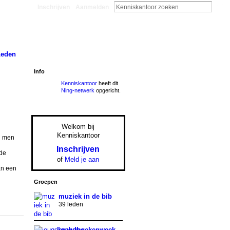
Inschrijven
Aanmelden
Leden
Info
Kenniskantoor
heeft dit
Ning-netwerk
opgericht.
Welkom bij
Kenniskantoor
n men
Inschrijven
 de
of
Meld je aan
an een
Groepen
muziek in de bib
39 leden
jeugdboekenweek