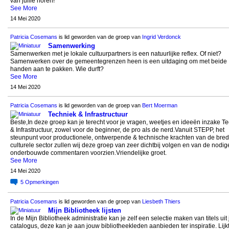
van jullie horen!
See More
14 Mei 2020
Patricia Cosemans
is lid geworden van de groep van
Ingrid Verdonck
Samenwerking
Samenwerken met je lokale cultuurpartners is een natuurlijke reflex. Of niet?
Samenwerken over de gemeentegrenzen heen is een uitdaging om met beide
handen aan te pakken. Wie durft?
See More
14 Mei 2020
Patricia Cosemans
is lid geworden van de groep van
Bert Moerman
Techniek & Infrastructuur
Beste,In deze groep kan je terecht voor je vragen, weetjes en ideeën inzake T
& Infrastructuur, zowel voor de beginner, de pro als de nerd.Vanuit STEPP, het
steunpunt voor productionele, ontwerpende & technische krachten van de bre
culturele sector zullen wij deze groep van zeer dichtbij volgen en van de nodig
onderbouwde commentaren voorzien.Vriendelijke groet.
See More
14 Mei 2020
5
Opmerkingen
Patricia Cosemans
is lid geworden van de groep van
Liesbeth Thiers
Mijn Bibliotheek lijsten
In de Mijn Bibliotheek administratie kan je zelf een selectie maken van titels uit 
catalogus, deze kan je aan jouw bibliotheekleden aanbieden ter inspiratie. Lijk