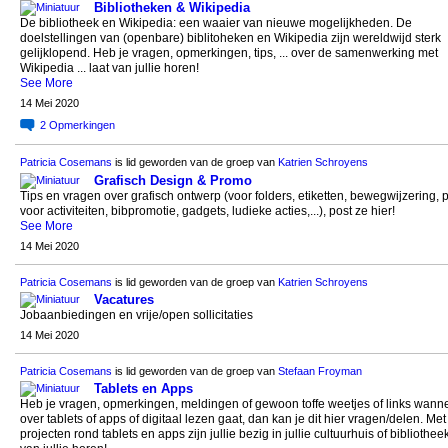
Bibliotheken & Wikipedia
De bibliotheek en Wikipedia: een waaier van nieuwe mogelijkheden. De
doelstellingen van (openbare) biblitoheken en Wikipedia zijn wereldwijd sterk
gelijklopend. Heb je vragen, opmerkingen, tips, ... over de samenwerking met
Wikipedia ... laat van jullie horen!
See More
14 Mei 2020
2
Opmerkingen
Patricia Cosemans
is lid geworden van de groep van
Katrien Schroyens
Grafisch Design & Promo
Tips en vragen over grafisch ontwerp (voor folders, etiketten, bewegwijzering,
voor activiteiten, bibpromotie, gadgets, ludieke acties,...), post ze hier!
See More
14 Mei 2020
Patricia Cosemans
is lid geworden van de groep van
Katrien Schroyens
Vacatures
Jobaanbiedingen en vrije/open sollicitaties
14 Mei 2020
Patricia Cosemans
is lid geworden van de groep van
Stefaan Froyman
Tablets en Apps
Heb je vragen, opmerkingen, meldingen of gewoon toffe weetjes of links wanne
over tablets of apps of digitaal lezen gaat, dan kan je dit hier vragen/delen. Me
projecten rond tablets en apps zijn jullie bezig in jullie cultuurhuis of bibliothee