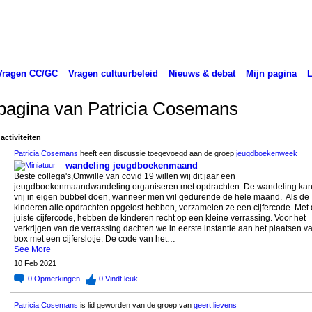
Vragen CC/GC
Vragen cultuurbeleid
Nieuws & debat
Mijn pagina
pagina van Patricia Cosemans
activiteiten
Patricia Cosemans
heeft een discussie toegevoegd aan de groep
jeugdboekenweek
wandeling jeugdboekenmaand
Beste collega's,Omwille van covid 19 willen wij dit jaar een
jeugdboekenmaandwandeling organiseren met opdrachten. De wandeling ka
vrij in eigen bubbel doen, wanneer men wil gedurende de hele maand. Als de
kinderen alle opdrachten opgelost hebben, verzamelen ze een cijfercode. Met
juiste cijfercode, hebben de kinderen recht op een kleine verrassing. Voor het
verkrijgen van de verrassing dachten we in eerste instantie aan het plaatsen v
box met een cijferslotje. De code van het…
See More
10 Feb 2021
0
Opmerkingen
0
Vindt leuk
Patricia Cosemans
is lid geworden van de groep van
geert.lievens