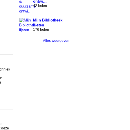
ontwi…
42 leden
Mijn Bibliotheek
lijsten
176 leden
Alles weergeven
echniek
de
e
je
t deze