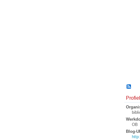
Profi
Organis
bibl
Werkd
OB
Blog-U
http