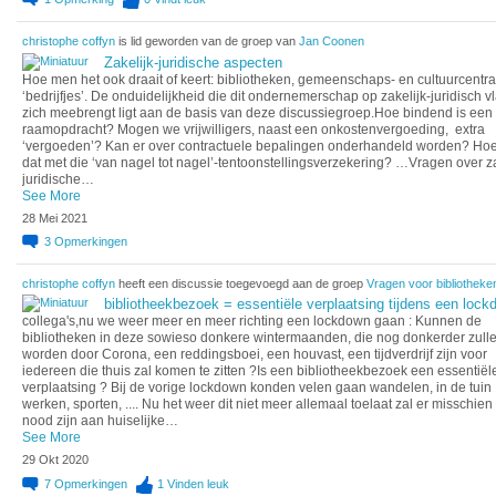
christophe coffyn
is lid geworden van de groep van
Jan Coonen
Zakelijk-juridische aspecten
Hoe men het ook draait of keert: bibliotheken, gemeenschaps- en cultuurcentra 
‘bedrijfjes’. De onduidelijkheid die dit ondernemerschap op zakelijk-juridisch v
zich meebrengt ligt aan de basis van deze discussiegroep.Hoe bindend is een
raamopdracht? Mogen we vrijwilligers, naast een onkostenvergoeding, extra
‘vergoeden’? Kan er over contractuele bepalingen onderhandeld worden? Hoe 
dat met die ‘van nagel tot nagel’-tentoonstellingsverzekering? …Vragen over za
juridische…
See More
28 Mei 2021
3
Opmerkingen
christophe coffyn
heeft een discussie toegevoegd aan de groep
Vragen voor bibliotheke
bibliotheekbezoek = essentiële verplaatsing tijdens een loc
collega's,nu we weer meer en meer richting een lockdown gaan : Kunnen de
bibliotheken in deze sowieso donkere wintermaanden, die nog donkerder zull
worden door Corona, een reddingsboei, een houvast, een tijdverdrijf zijn voor
iedereen die thuis zal komen te zitten ?Is een bibliotheekbezoek een essentiël
verplaatsing ? Bij de vorige lockdown konden velen gaan wandelen, in de tuin
werken, sporten, .... Nu het weer dit niet meer allemaal toelaat zal er misschie
nood zijn aan huiselijke…
See More
29 Okt 2020
7
Opmerkingen
1
Vinden leuk