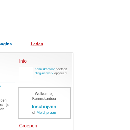
pagina
Leden
Info
Kenniskantoor
heeft dit
Ning-netwerk
opgericht.
n
Welkom bij
Kenniskantoor
bben
cht je
Inschrijven
een
of
Meld je aan
Groepen