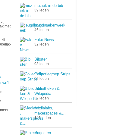
muziek in de bib
39 leden
zijn
jeugdboekenweek
lak met
46 leden
Fake News
zit
kelijk-
32 leden
Bibster
98 leden
Collectiegroep Strips
n
52 leden
kdown?
Bibliotheken &
en
Wikipedia
39 leden
e
Medialabs,
n meer
makerspaces &…
145 leden
Projecten