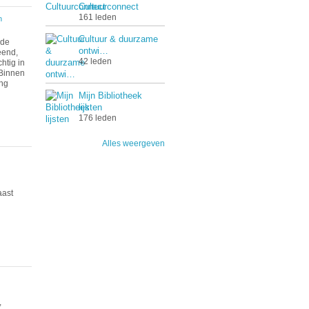
Cultuurconnect
161 leden
n
Cultuur & duurzame
 de
ontwi…
eend,
42 leden
htig in
.Binnen
ing
Mijn Bibliotheek
lijsten
176 leden
Alles weergeven
aast
,