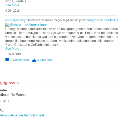
strips, Fundels...).
See More
3 Okt 2019
christophe coffyn
heeft een discussie toegevoegd aan de groep
Vragen voor bibliotheke
boekenruilkast
Collega's,binnenkort verschijnen er op ons grondgebied een aantal boekenrui
(free little libraries)Qua ontwerp zijn we er ongeveer uit. Enkel voor de aankled
van de kasten ben ik nog wat aan het rondneuzen.Voor de gemeenten die ree
dergelijke boekenruilkasten hebben : welke informatie voorzien jullie daarop
? grtn,Christophe Coffynbibliothecaris
See More
10 Mei 2019
5
Opmerkingen
0
Vindt leuk
elgegevens
atie
iotheek De Panne
omein
RL
://www.depanne.be/bibliotheek