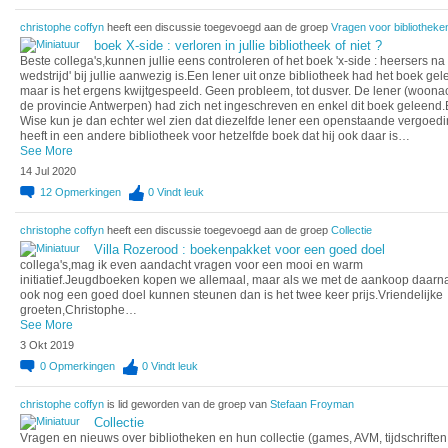
christophe coffyn
heeft een discussie toegevoegd aan de groep
Vragen voor bibliotheke
boek X-side : verloren in jullie bibliotheek of niet ?
Beste collega's,kunnen jullie eens controleren of het boek 'x-side : heersers na
wedstrijd' bij jullie aanwezig is.Een lener uit onze bibliotheek had het boek gel
maar is het ergens kwijtgespeeld. Geen probleem, tot dusver. De lener (woonac
de provincie Antwerpen) had zich net ingeschreven en enkel dit boek geleend
Wise kun je dan echter wel zien dat diezelfde lener een openstaande vergoed
heeft in een andere bibliotheek voor hetzelfde boek dat hij ook daar is…
See More
14 Jul 2020
12
Opmerkingen
0
Vindt leuk
christophe coffyn
heeft een discussie toegevoegd aan de groep
Collectie
Villa Rozerood : boekenpakket voor een goed doel
collega's,mag ik even aandacht vragen voor een mooi en warm
initiatief.Jeugdboeken kopen we allemaal, maar als we met de aankoop daarn
ook nog een goed doel kunnen steunen dan is het twee keer prijs.Vriendelijke
groeten,Christophe…
See More
3 Okt 2019
0
Opmerkingen
0
Vindt leuk
christophe coffyn
is lid geworden van de groep van
Stefaan Froyman
Collectie
Vragen en nieuws over bibliotheken en hun collectie (games, AVM, tijdschriften