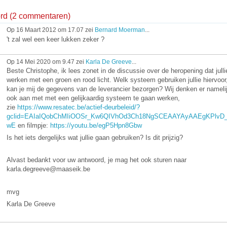
ord (2 commentaren)
Op 16 Maart 2012 om 17.07 zei
Bernard Moerman
...
't zal wel een keer lukken zeker ?
Op 14 Mei 2020 om 9.47 zei
Karla De Greeve
...
Beste Christophe, ik lees zonet in de discussie over de heropening dat julli
werken met een groen en rood licht. Welk systeem gebruiken jullie hiervoor
kan je mij de gegevens van de leverancier bezorgen? Wij denken er nameli
ook aan met met een gelijkaardig systeem te gaan werken,
zie
https://www.resatec.be/actief-deurbeleid/?
gclid=EAIaIQobChMIiOOSr_Kw6QIVhOd3Ch18NgSCEAAYAyAAEgKPlvD
wE
en filmpje:
https://youtu.be/egP5Hpn8Gbw
Is het iets dergelijks wat jullie gaan gebruiken? Is dit prijzig?
Alvast bedankt voor uw antwoord, je mag het ook sturen naar
karla.degreeve@maaseik.be
mvg
Karla De Greeve