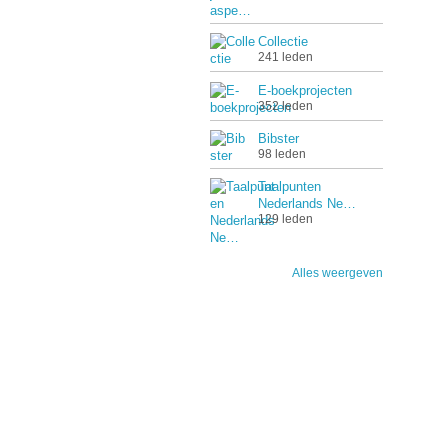
Collectie
241 leden
E-boekprojecten
352 leden
Bibster
98 leden
Taalpunten
Nederlands Ne…
129 leden
Alles weergeven