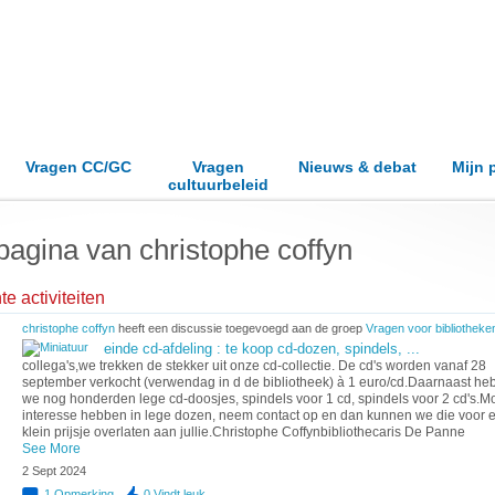
Vragen CC/GC
Vragen
Nieuws & debat
Mijn 
cultuurbeleid
pagina van christophe coffyn
e activiteiten
christophe coffyn
heeft een discussie toegevoegd aan de groep
Vragen voor bibliotheke
einde cd-afdeling : te koop cd-dozen, spindels, ...
collega's,we trekken de stekker uit onze cd-collectie. De cd's worden vanaf 28
september verkocht (verwendag in d de bibliotheek) à 1 euro/cd.Daarnaast he
we nog honderden lege cd-doosjes, spindels voor 1 cd, spindels voor 2 cd's.Mo
interesse hebben in lege dozen, neem contact op en dan kunnen we die voor 
klein prijsje overlaten aan jullie.Christophe Coffynbibliothecaris De Panne
See More
2 Sept 2024
1
Opmerking
0
Vindt leuk