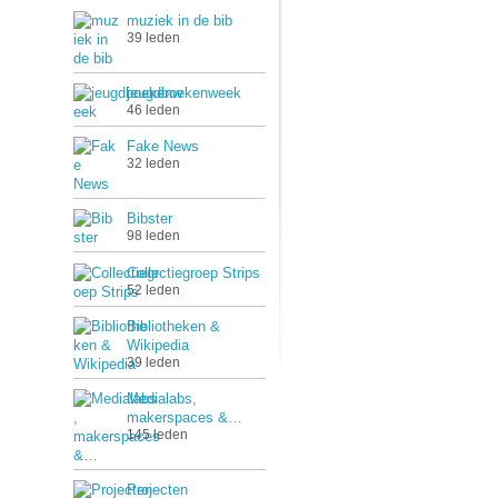
muziek in de bib
39 leden
jeugdboekenweek
46 leden
Fake News
32 leden
Bibster
98 leden
Collectiegroep Strips
52 leden
Bibliotheken &
Wikipedia
39 leden
Medialabs,
makerspaces &…
145 leden
Projecten