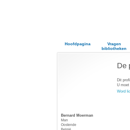
Hoofdpagina
Vragen
bibliotheken
De 
Dit profi
U moet 
Word li
Bernard Moerman
Man
Oostende
België