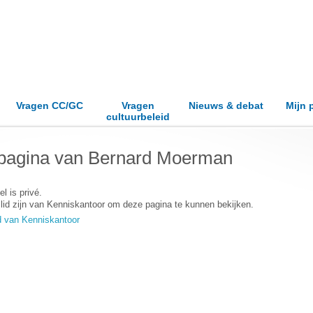
Vragen CC/GC
Vragen
Nieuws & debat
Mijn 
cultuurbeleid
pagina van Bernard Moerman
el is privé.
lid zijn van Kenniskantoor om deze pagina te kunnen bekijken.
d van Kenniskantoor