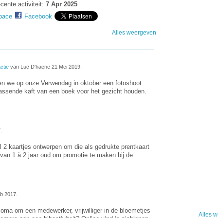
cente activiteit:
7 Apr 2025
pace
Facebook
Alles weergeven
ctie
van Luc D'haene 21 Mei 2019.
len we op onze Verwendag in oktober een fotoshoot
assende kaft van een boek voor het gezicht houden.
.
l 2 kaartjes ontwerpen om die als gedrukte prentkaart
 van 1 à 2 jaar oud om promotie te maken bij de
b 2017.
oma om een medewerker, vrijwilliger in de bloemetjes
Alles 