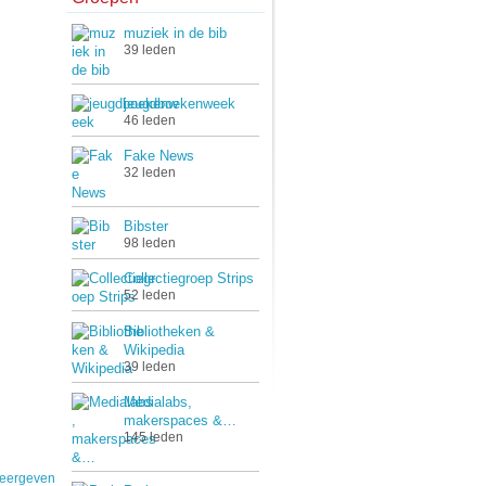
muziek in de bib
39 leden
jeugdboekenweek
46 leden
Fake News
32 leden
Bibster
98 leden
Collectiegroep Strips
52 leden
Bibliotheken &
Wikipedia
39 leden
Medialabs,
makerspaces &…
145 leden
weergeven