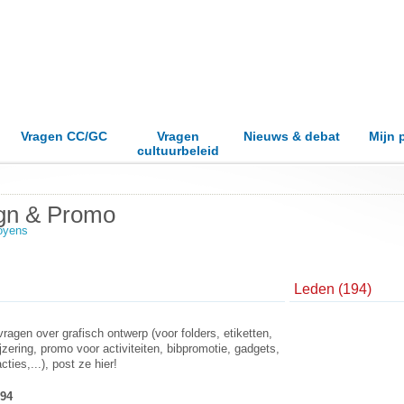
Vragen CC/GC
Vragen
Nieuws & debat
Mijn 
cultuurbeleid
ign & Promo
oyens
Leden (194)
vragen over grafisch ontwerp (voor folders, etiketten,
zering, promo voor activiteiten, bibpromotie, gadgets,
cties,...), post ze hier!
94