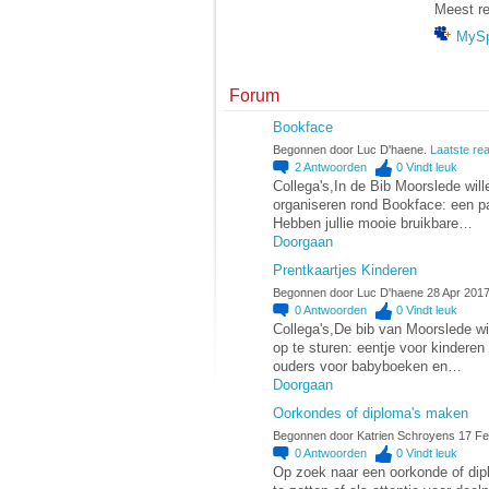
Meest re
MyS
Forum
Bookface
Begonnen door Luc D'haene.
Laatste rea
2
Antwoorden
0
Vindt leuk
Collega's,In de Bib Moorslede wil
organiseren rond Bookface: een p
Hebben jullie mooie bruikbare…
Doorgaan
Prentkaartjes Kinderen
Begonnen door Luc D'haene 28 Apr 2017
0
Antwoorden
0
Vindt leuk
Collega's,De bib van Moorslede wi
op te sturen: eentje voor kinderen
ouders voor babyboeken en…
Doorgaan
Oorkondes of diploma's maken
Begonnen door Katrien Schroyens 17 Fe
0
Antwoorden
0
Vindt leuk
Op zoek naar een oorkonde of dipl