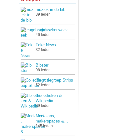
muziek in de bib
39 leden
jeugdboekenweek
46 leden
Fake News
32 leden
Bibster
98 leden
Collectiegroep Strips
52 leden
Bibliotheken &
Wikipedia
39 leden
Medialabs,
makerspaces &…
145 leden