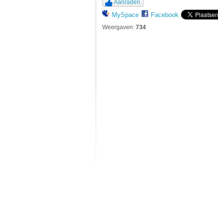
Aanraden
MySpace
Facebook
Weergaven:
734