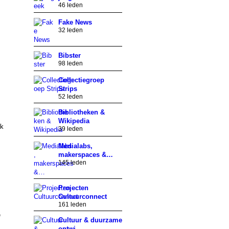
46 leden
Fake News
32 leden
Bibster
98 leden
Collectiegroep
Strips
52 leden
Bibliotheken &
Wikipedia
ek
39 leden
Medialabs,
makerspaces &…
145 leden
Projecten
Cultuurconnect
161 leden
e
Cultuur & duurzame
ontwi…