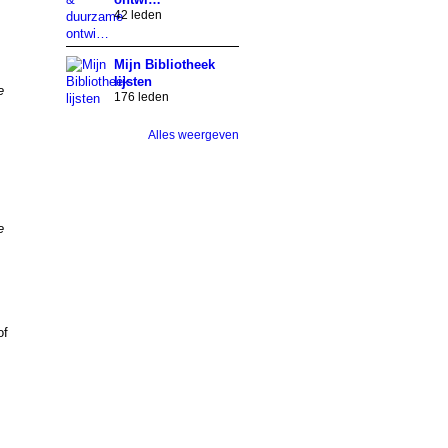
42 leden
Mijn Bibliotheek
lijsten
e
176 leden
Alles weergeven
e
of