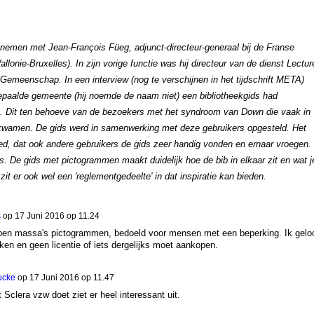
nemen met Jean-François Füeg, adjunct-directeur-generaal bij de Franse
nie-Bruxelles). In zijn vorige functie was hij directeur van de dienst Lectur
Gemeenschap. In een interview (nog te verschijnen in het tijdschrift META)
bepaalde gemeente (hij noemde de naam niet) een bibliotheekgids had
 Dit ten behoeve van de bezoekers met het syndroom van Down die vaak in
r kwamen. De gids werd in samenwerking met deze gebruikers opgesteld. Het
oed, dat ook andere gebruikers de gids zeer handig vonden en ernaar vroegen.
s. De gids met pictogrammen maakt duidelijk hoe de bib in elkaar zit en wat j
it er ook wel een 'reglementgedeelte' in dat inspiratie kan bieden.
s
op
17 Juni 2016 op 11.24
ebben massa's pictogrammen, bedoeld voor mensen met een beperking. Ik gelo
ken en geen licentie of iets dergelijks moet aankopen.
ucke
op
17 Juni 2016 op 11.47
 Sclera vzw doet ziet er heel interessant uit.