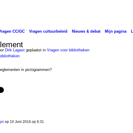
Vragen CC/GC
Vragen cultuurbeleid
Nieuws & debat
Mijn pagina
glement
oor
Dirk Lagast
geplaatst in
Vragen voor bibliotheken
bibliotheken
ekreglementen in pictogrammen?
fyn
op
10 Juni 2016 op 9.31