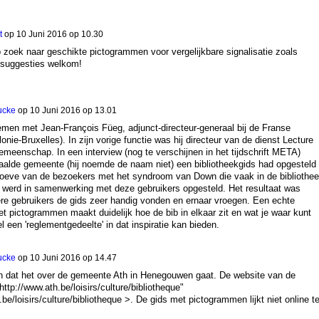
t
op
10 Juni 2016 op 10.30
 zoek naar geschikte pictogrammen voor vergelijkbare signalisatie zoals
e suggesties welkom!
ucke
op
10 Juni 2016 op 13.01
men met Jean-François Füeg, adjunct-directeur-generaal bij de Franse
e-Bruxelles). In zijn vorige functie was hij directeur van de dienst Lecture
meenschap. In een interview (nog te verschijnen in het tijdschrift META)
paalde gemeente (hij noemde de naam niet) een bibliotheekgids had opgesteld
oeve van de bezoekers met het syndroom van Down die vaak in de bibliothe
 werd in samenwerking met deze gebruikers opgesteld. Het resultaat was
ere gebruikers de gids zeer handig vonden en ernaar vroegen. Een echte
t pictogrammen maakt duidelijk hoe de bib in elkaar zit en wat je waar kunt
l een 'reglementgedeelte' in dat inspiratie kan bieden.
ucke
op
10 Juni 2016 op 14.47
 dat het over de gemeente Ath in Henegouwen gaat. De website van de
"http://www.ath.be/loisirs/culture/bibliotheque"
be/loisirs/culture/bibliotheque >. De gids met pictogrammen lijkt niet online t