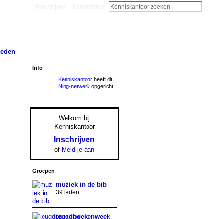
Inschrijven
Aanmelden
Leden
Info
Kenniskantoor
heeft dit
Ning-netwerk
opgericht.
Welkom bij
Kenniskantoor
Inschrijven
of
Meld je aan
Groepen
muziek in de bib
39 leden
jeugdboekenweek