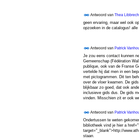
Antwoord van
Thea Libbrech
geen ervaring, maar wel ook op
opzoeken in de catalogus! all
Antwoord van
Patrick Vanho
Je zou eens contact kunnen ne
Gemeenschap (Fédération Walloni
publique, ook van de Franse Ge
vertelde hij dat men in een be
met pictogrammen. Dit ten beh
over de vloer kwamen. De gids
blijkbaar zo goed, dat ook and
inclusieve gids dus. De gids me
vinden. Misschien zit er ook we
Antwoord van
Patrick Vanho
Ondertussen te weten gekomen
bibliotheek vind je hier a href=
target="_blank">http://www.ath.
staan.