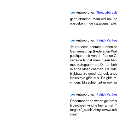
Antwoord van
Thea Libbrech
geen ervaring, maar wel ook op
opzoeken in de catalogus! all
Antwoord van
Patrick Vanho
Je zou eens contact kunnen ne
Gemeenschap (Fédération Walloni
publique, ook van de Franse Ge
vertelde hij dat men in een be
met pictogrammen. Dit ten beh
over de vloer kwamen. De gids
blijkbaar zo goed, dat ook and
inclusieve gids dus. De gids me
vinden. Misschien zit er ook we
Antwoord van
Patrick Vanho
Ondertussen te weten gekomen
bibliotheek vind je hier a href=
target="_blank">http://www.ath.
staan.