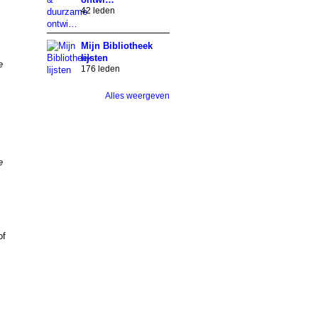
42 leden
Mijn Bibliotheek
lijsten
e
176 leden
Alles weergeven
e
of