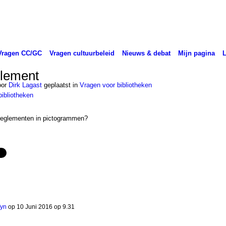
Vragen CC/GC
Vragen cultuurbeleid
Nieuws & debat
Mijn pagina
glement
oor
Dirk Lagast
geplaatst in
Vragen voor bibliotheken
bibliotheken
ekreglementen in pictogrammen?
fyn
op
10 Juni 2016 op 9.31