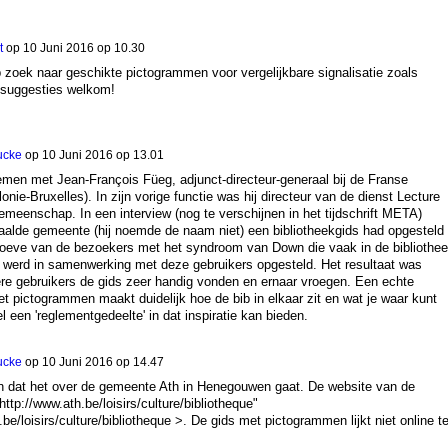
t
op
10 Juni 2016 op 10.30
 zoek naar geschikte pictogrammen voor vergelijkbare signalisatie zoals
e suggesties welkom!
ucke
op
10 Juni 2016 op 13.01
men met Jean-François Füeg, adjunct-directeur-generaal bij de Franse
e-Bruxelles). In zijn vorige functie was hij directeur van de dienst Lecture
meenschap. In een interview (nog te verschijnen in het tijdschrift META)
paalde gemeente (hij noemde de naam niet) een bibliotheekgids had opgesteld
oeve van de bezoekers met het syndroom van Down die vaak in de bibliothe
 werd in samenwerking met deze gebruikers opgesteld. Het resultaat was
ere gebruikers de gids zeer handig vonden en ernaar vroegen. Een echte
t pictogrammen maakt duidelijk hoe de bib in elkaar zit en wat je waar kunt
l een 'reglementgedeelte' in dat inspiratie kan bieden.
ucke
op
10 Juni 2016 op 14.47
 dat het over de gemeente Ath in Henegouwen gaat. De website van de
"http://www.ath.be/loisirs/culture/bibliotheque"
be/loisirs/culture/bibliotheque >. De gids met pictogrammen lijkt niet online t