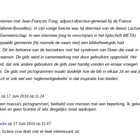
nemen met Jean-François Füeg, adjunct-directeur-generaal bij de Franse
nie-Bruxelles). In zijn vorige functie was hij directeur van de dienst Lectur
Gemeenschap. In een interview (nog te verschijnen in het tijdschrift META)
bepaalde gemeente (hij noemde de naam niet) een bibliotheekgids had
 Dit ten behoeve van de bezoekers met het syndroom van Down die vaak in
r kwamen. De gids werd in samenwerking met deze gebruikers opgesteld. Het
oed, dat ook andere gebruikers de gids zeer handig vonden en ernaar vroegen.
s. De gids met pictogrammen maakt duidelijk hoe de bib in elkaar zit en wat j
it er ook wel een 'reglementgedeelte' in dat inspiratie kan bieden.
s
op
17 Juni 2016 op 11.24
ebben massa's pictogrammen, bedoeld voor mensen met een beperking. Ik gelo
ken en geen licentie of iets dergelijks moet aankopen.
ucke
op
17 Juni 2016 op 11.47
 Sclera vzw doet ziet er heel interessant uit.