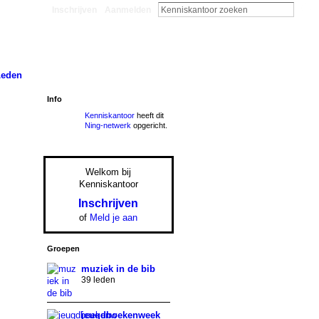
Inschrijven
Aanmelden
Leden
Info
Kenniskantoor
heeft dit
Ning-netwerk
opgericht.
Welkom bij
Kenniskantoor
Inschrijven
of
Meld je aan
Groepen
muziek in de bib
39 leden
jeugdboekenweek