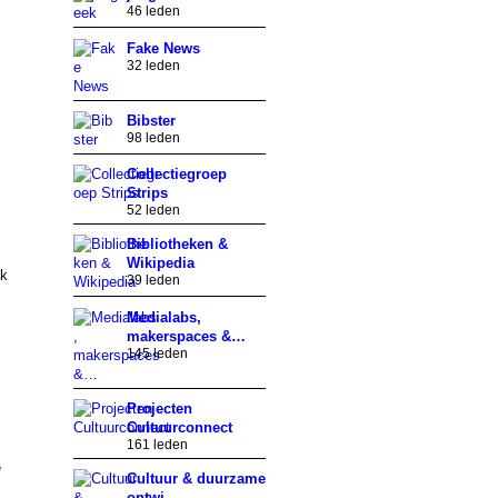
46 leden
Fake News
32 leden
Bibster
98 leden
Collectiegroep
Strips
52 leden
Bibliotheken &
Wikipedia
ek
39 leden
Medialabs,
makerspaces &…
145 leden
Projecten
Cultuurconnect
161 leden
e
Cultuur & duurzame
ontwi…