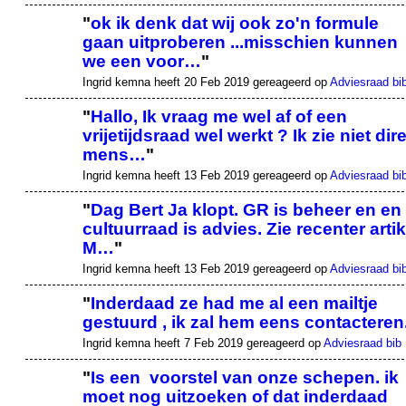
"
ok ik denk dat wij ook zo'n formule
gaan uitproberen ...misschien kunnen
we een voor…
"
Ingrid kemna heeft 20 Feb 2019 gereageerd op
Adviesraad bi
"
Hallo, Ik vraag me wel af of een
vrijetijdsraad wel werkt ? Ik zie niet dir
mens…
"
Ingrid kemna heeft 13 Feb 2019 gereageerd op
Adviesraad bi
"
Dag Bert Ja klopt. GR is beheer en en
cultuurraad is advies. Zie recenter artik
M…
"
Ingrid kemna heeft 13 Feb 2019 gereageerd op
Adviesraad bi
"
Inderdaad ze had me al een mailtje
gestuurd , ik zal hem eens contacteren
Ingrid kemna heeft 7 Feb 2019 gereageerd op
Adviesraad bib
"
Is een voorstel van onze schepen. ik
moet nog uitzoeken of dat inderdaad