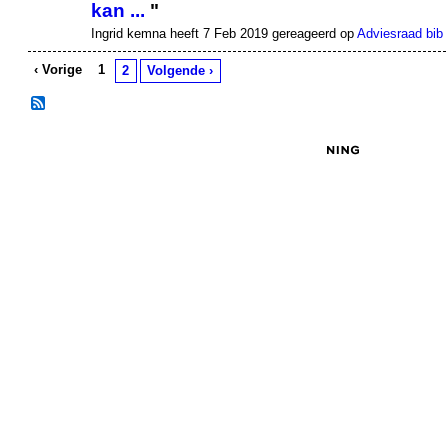
kan ...
"
Ingrid kemna heeft 7 Feb 2019 gereageerd op
Adviesraad bib
‹ Vorige
1
2
Volgende ›
© 2026 Gemaakt door
Kenniskantoor
. Verzorgd door