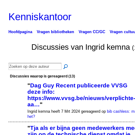
Kenniskantoor
Hoofdpagina
Vragen bibliotheken
Vragen CC/GC
Vragen cultuu
Discussies van Ingrid kemna
(
Discussies waarop is gereageerd (13)
"
Dag Guy Recent publiceerde VVSG
deze info:
https://www.vvsg.be/nieuws/verplichte
aa…
"
Ingrid kemna heeft 7 Mrt 2024 gereageerd op
bib cashless: 
het?
"
Tja als er bijna geen medewerkers me
zijn op de technische dienst omdat je