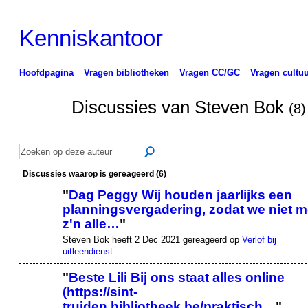
Kenniskantoor
Hoofdpagina
Vragen bibliotheken
Vragen CC/GC
Vragen cultuu
Discussies van Steven Bok
(8)
Discussies waarop is gereageerd (6)
"
Dag Peggy Wij houden jaarlijks een
planningsvergadering, zodat we niet m
z'n alle…
"
Steven Bok heeft 2 Dec 2021 gereageerd op
Verlof bij
uitleendienst
"
Beste Lili Bij ons staat alles online
(https://sint-
truiden.bibliotheek.be/praktisch…
"