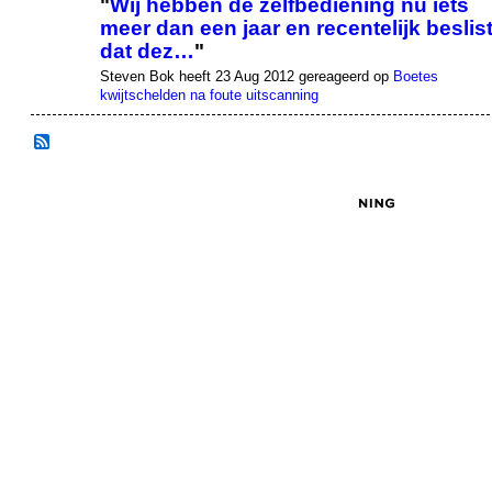
"
Wij hebben de zelfbediening nu iets
meer dan een jaar en recentelijk beslis
dat dez…
"
Steven Bok heeft 23 Aug 2012 gereageerd op
Boetes
kwijtschelden na foute uitscanning
© 2026 Gemaakt door
Kenniskantoor
. Verzorgd door