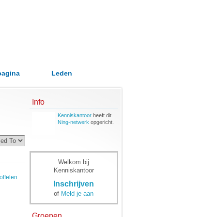
pagina
Leden
Info
Kenniskantoor
heeft dit
Ning-netwerk
opgericht.
Welkom bij
Kenniskantoor
offelen
Inschrijven
of
Meld je aan
Groepen