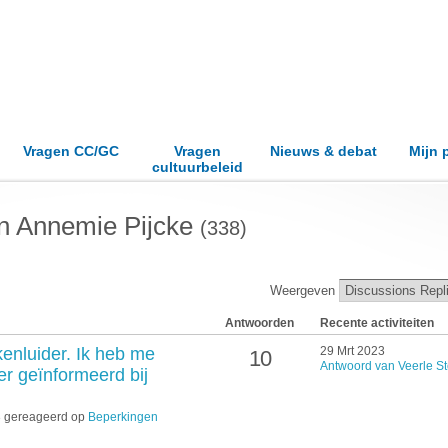
Vragen CC/GC
Vragen
Nieuws & debat
Mijn 
cultuurbeleid
n Annemie Pijcke
(338)
Weergeven
Antwoorden
Recente activiteiten
enluider. Ik heb me
29 Mrt 2023
10
Antwoord van Veerle St
r geïnformeerd bij
3 gereageerd op
Beperkingen