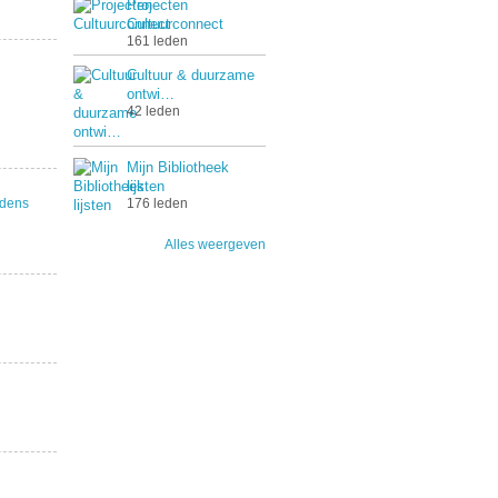
Projecten
Cultuurconnect
161 leden
Cultuur & duurzame
ontwi…
42 leden
Mijn Bibliotheek
lijsten
176 leden
rdens
Alles weergeven