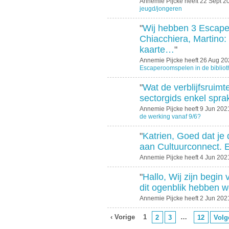
Annemie Pijcke heeft 22 Sept 
jeugd/jongeren
"
Wij hebben 3 Escap
Chiacchiera, Martino:
kaarte…
"
Annemie Pijcke heeft 26 Aug 2
Escaperoomspelen in de biblio
"
Wat de verblijfsruimte 
sectorgids enkel spra
Annemie Pijcke heeft 9 Jun 20
de werking vanaf 9/6?
"
Katrien, Goed dat je
aan Cultuurconnect. 
Annemie Pijcke heeft 4 Jun 20
"
Hallo, Wij zijn begin 
dit ogenblik hebben 
Annemie Pijcke heeft 2 Jun 20
‹ Vorige
1
…
2
3
12
Volg