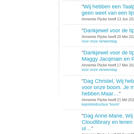
"
Wij hebben een Taal
geen weet van een lij
Annemie Pijcke heeft 13 Jun 2
"
Dankjewel voor de tip
Annemie Pijcke heeft 20 Mei 2
voor onze verwendag
"
Dankjewel voor de ti
Maggy Jacqmain en R
Annemie Pijcke heeft 17 Mei 2
voor onze verwendag
"
Dag Christel, Wij he
voor onze boom. Je m
hebben.Maar…
"
Annemie Pijcke heeft 21 Mrt 2
kapstokstructuur 'boom'
"
Dag Anne-Marie, Wij z
Cloudlibrary en lenen
ui…
"