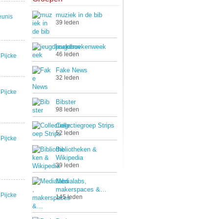
muziek in de bib
eunis
39 leden
jeugdboekenweek
46 leden
Pijcke
Fake News
32 leden
Pijcke
Bibster
98 leden
Collectiegroep Strips
52 leden
Pijcke
Bibliotheken &
Wikipedia
39 leden
Medialabs,
makerspaces &…
Pijcke
145 leden