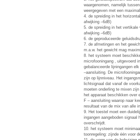
waargenomen, namelijk tussen
weergegeven met een maximale 
4. de spreiding in het horizont
afwijking –6dB)
5. de spreiding in het vertikal
afwijking –6dB)
6. de geproduceerde geluidsdr
7. de afmetingen en het gewich
m.a.w. het gewicht mag maxi
8. het systeem moet beschikk
microfooningang , uitgevoerd i
gebalanceerde lijningangen elk
–aansluiting. De microfooning
zijn op lijnniveau. Het ingang
lichtsignaal dat vanaf de voork
moeten onderling te mixen zij
het apparaat beschikken over 
F – aansluiting waarop naar ke
resultaat van de mix van alle 
9. Het toestel moet een duideli
ingangen aangeboden signaal h
overschrijdt.
10. het systeem moet minimaa
toonregeling: zijnde één voor 
11. de vorm van de behuizing 