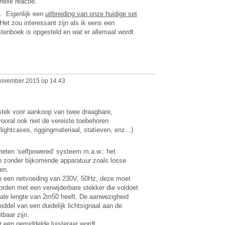
nelle reactie.
. Eigenlijk een
uitbreiding van onze huidige set
Het zou interessant zijn als ik eens een
stenboek is opgesteld en wat er allemaal wordt
ovember 2015 op 14.43
stek voor aankoop van twee draagbare,
oral ook niet de vereiste toebehoren
ightcases, riggingmateriaal, statieven, enz...)
eten ‘selfpowered’ systeem m.a.w.: het
 zonder bijkomende apparatuur zoals losse
en.
p een netvoeding van 230V, 50Hz, deze moet
rden met een verwijderbare stekker die voldoet
ale lengte van 2m50 heeft. De aanwezigheid
ddel van een duidelijk lichtsignaal aan de
tbaar zijn.
r een gemiddelde luisteraar wordt