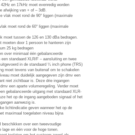
 42Hz en 17kHz moet evenredig worden
afwijking van + of – 3dB.
ale vlak moet rond de 90° liggen (maximale
e vlak moet rond de 60° liggen (maximale
uk moet tussen de 126 en 130 dBa bedragen.
t moeten door 1 persoon te hanteren zijn
mum 25 kg bedragen
en over minimaal één gebalanceerde
n een standaard XLR/F – aansluiting en twee
 uitgevoerd in de standaard ¼ inch phone (TRS)
ang moet tevens van buitenaf om te schakelen
sniveau moet duidelijk aangegeven zijn dmv een
ant niet zichtbaar is. Deze drie ingangen
n dmv een aparte volumeregeling. Verder moet
een gebalanceerde uitgang met standaard XLR-
uze het op de ingang aangeboden signaal of het
ingangen aanwezig is.
jke lichtindicatie geven wanneer het op de
et maximaal toegelaten niveau bijna
l beschikken over een tweevoudige
de lage en één voor de hoge tonen.
moet toelaten om het systeem zowel als