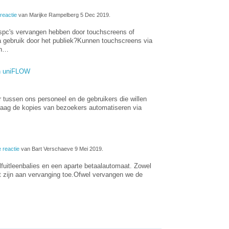
reactie
van Marijke Rampelberg 5 Dec 2019.
guspc's vervangen hebben door touchscreens of
a gebruik door het publiek?Kunnen touchscreens via
en…
n uniFLOW
r tussen ons personeel en de gebruikers die willen
raag de kopies van bezoekers automatiseren via
 reactie
van Bart Verschaeve 9 Mei 2019.
uitleenbalies en een aparte betaalautomaat. Zowel
at zijn aan vervanging toe.Ofwel vervangen we de