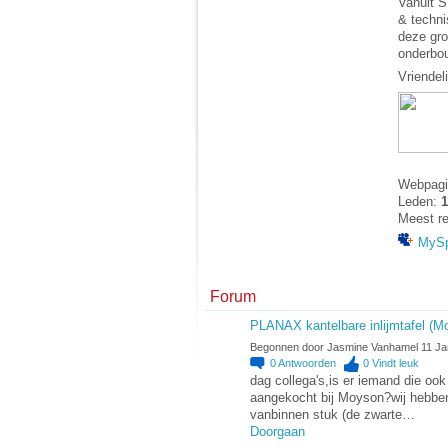
Vanuit S
& techni
deze gro
onderbo
Vriendeli
Webpagi
Leden:
1
Meest re
MyS
Forum
PLANAX kantelbare inlijmtafel (M
Begonnen door Jasmine Vanhamel 11 Ja
0
Antwoorden
0
Vindt leuk
dag collega's,is er iemand die o
aangekocht bij Moyson?wij hebben 
vanbinnen stuk (de zwarte…
Doorgaan