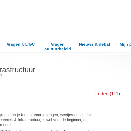
Vragen CC/GC
Vragen
Nieuws & debat
Mijn 
cultuurbeleid
rastructuur
n
Leden (111)
groep kan je terecht voor je vragen, weetjes en ideeën
echniek & Infrastructuur, zowel voor de beginner, de
de nerd.