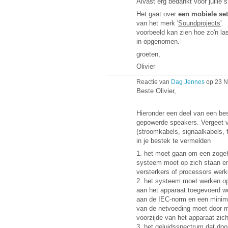
Alvast erg bedankt voor jullie s
Het gaat over
een mobiele set
van het merk '
Soundprojects'
. 
voorbeeld kan zien hoe zo'n la
in opgenomen.
groeten,
Olivier
Reactie van
Dag Jennes
op 23 N
Beste Olivier,
Hieronder een deel van een be
gepowerde speakers. Vergeet vo
(stroomkabels, signaalkabels, fl
in je bestek te vermelden
1. het moet gaan om een zogeh
systeem moet op zich staan en
versterkers of processors werk
2. het systeem moet werken o
aan het apparaat toegevoerd wo
aan de IEC-norm en een minim
van de netvoeding moet door mi
voorzijde van het apparaat zich
3. het geluidsspectrum dat doo