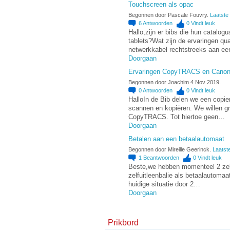
Touchscreen als opac
Begonnen door Pascale Fouvry.
Laatste 
6
Antwoorden
0
Vindt leuk
Hallo,zijn er bibs die hun catalo
tablets?Wat zijn de ervaringen qu
netwerkkabel rechtstreeks aan e
Doorgaan
Ervaringen CopyTRACS en Cano
Begonnen door Joachim 4 Nov 2019.
0
Antwoorden
0
Vindt leuk
HalloIn de Bib delen we een copie
scannen en kopiëren. We willen g
CopyTRACS. Tot hiertoe geen…
Doorgaan
Betalen aan een betaalautomaat
Begonnen door Mireille Geerinck.
Laatste
1
Beantwoorden
0
Vindt leuk
Beste,we hebben momenteel 2 zelf
zelfuitleenbalie als betaalautoma
huidige situatie door 2…
Doorgaan
Prikbord