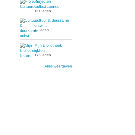
Projecten
Cultuurconnect
161 leden
Cultuur & duurzame
ontwi…
42 leden
Mijn Bibliotheek
lijsten
176 leden
Alles weergeven