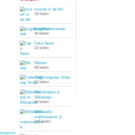
muziek in de bib
39 leden
jeugdboekenweek
46 leden
Fake News
32 leden
Bibster
98 leden
Collectiegroep Strips
52 leden
Bibliotheken &
Wikipedia
39 leden
Medialabs,
makerspaces &…
145 leden
weergeven