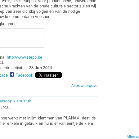
TEPP, het steunpunt voor productionele, ontwerpende
sche krachten van de brede culturele sector zullen wij
ep van zeer dichtbij volgen en van de nodige
uwde commentaren voorzien.
jke groet.
na:
http://www.stepp.be
11
cente activiteit:
28 Jun 2024
pace
Facebook
Alles weergeven
oyson): klem stuk
n 2021.
ok nog werkt met inlijm klemmen van PLANAX, destijds
er enkele in gebruik en nu is er van eentje de klem
Alles 