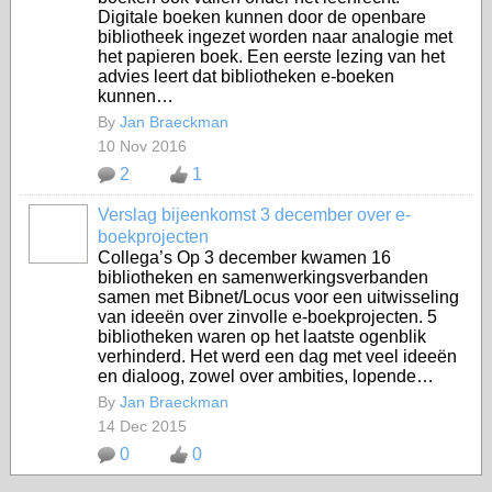
Digitale boeken kunnen door de openbare
bibliotheek ingezet worden naar analogie met
het papieren boek. Een eerste lezing van het
advies leert dat bibliotheken e-boeken
kunnen…
By
Jan Braeckman
10 Nov 2016
2
1
Verslag bijeenkomst 3 december over e-
boekprojecten
Collega’s Op 3 december kwamen 16
bibliotheken en samenwerkingsverbanden
samen met Bibnet/Locus voor een uitwisseling
van ideeën over zinvolle e-boekprojecten. 5
bibliotheken waren op het laatste ogenblik
verhinderd. Het werd een dag met veel ideeën
en dialoog, zowel over ambities, lopende…
By
Jan Braeckman
14 Dec 2015
0
0