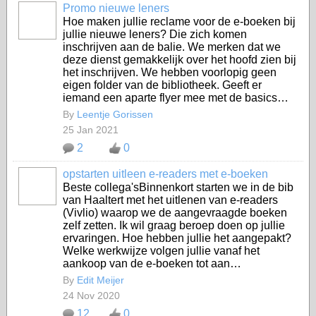
Promo nieuwe leners
Hoe maken jullie reclame voor de e-boeken bij
jullie nieuwe leners? Die zich komen
inschrijven aan de balie. We merken dat we
deze dienst gemakkelijk over het hoofd zien bij
het inschrijven. We hebben voorlopig geen
eigen folder van de bibliotheek. Geeft er
iemand een aparte flyer mee met de basics…
By
Leentje Gorissen
25 Jan 2021
2
0
opstarten uitleen e-readers met e-boeken
Beste collega'sBinnenkort starten we in de bib
van Haaltert met het uitlenen van e-readers
(Vivlio) waarop we de aangevraagde boeken
zelf zetten. Ik wil graag beroep doen op jullie
ervaringen. Hoe hebben jullie het aangepakt?
Welke werkwijze volgen jullie vanaf het
aankoop van de e-boeken tot aan…
By
Edit Meijer
24 Nov 2020
12
0