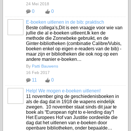
24 Mei 2018
0
0
E-boeken uitlenen in de bib: praktisch
Beste collega's,Dit is een vraagje voor wie van
jullie die al e-boeken uitleent.Ik ken de
methode die Zonnebeke gebruikt, en de
Ginter-bibliotheken (combinatie Calibre/Vubis,
boeken enkel op eigen e-readers van de bib) -
maar zijn er bibliotheken die ook nog op een
andere manier e-boeken…
By
Patti Bauwens
16 Feb 2017
11
0
Help! We mogen e-boeken uitlenen!
11 november ging de geschiedenisboeken in
als de dag dat in 1918 de wapens eindelijk
zwegen. 10 november staat sinds dit jaar te
boek als “European right to e-lending day”!
Het Europees Hof van Justitie oordeelde die
dag dat het uitlenen van e-boeken door
openbare bibliotheken, onder bepaalde…