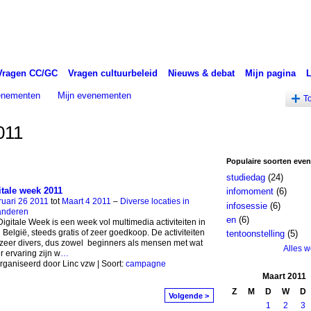
Vragen CC/GC
Vragen cultuurbeleid
Nieuws & debat
Mijn pagina
venementen
Mijn evenementen
T
011
Populaire soorten eve
studiedag
(24)
itale week 2011
infomoment
(6)
uari 26 2011
tot
Maart 4 2011
–
Diverse locaties in
infosessie
(6)
anderen
en
(6)
igitale Week is een week vol multimedia activiteiten in
 België, steeds gratis of zeer goedkoop. De activiteiten
tentoonstelling
(5)
 zeer divers, dus zowel beginners als mensen met wat
Alles 
 ervaring zijn w
…
ganiseerd door Linc vzw | Soort:
campagne
Maart
2011
Z
M
D
W
D
Volgende >
1
2
3