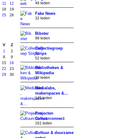
46 leden
11
12
18
19
Fake News
25
26
32 leden
Bibster
98 leden
V
Z
Collectiegroep
1
2
Strips
8
9
52 leden
15
16
Bibliotheken &
22
23
Wikipedia
29
30
39 leden
Medialabs,
makerspaces &…
145 leden
Projecten
Cultuurconnect
161 leden
Cultuur & duurzame
ontwi…