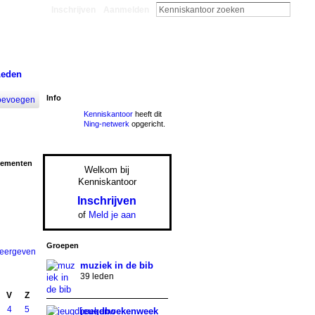
Inschrijven
Aanmelden
Leden
Info
oevoegen
Kenniskantoor
heeft dit
Ning-netwerk
opgericht.
nementen
Welkom bij
Kenniskantoor
Inschrijven
of
Meld je aan
Groepen
weergeven
muziek in de bib
39 leden
V
Z
4
5
jeugdboekenweek