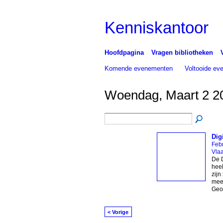
Kenniskantoor
Hoofdpagina
Vragen bibliotheken
Komende evenementen
Voltooide e
Woendag, Maart 2 2
Dig
Febr
Vla
De D
heel
zijn
meer
Geor
< Vorige