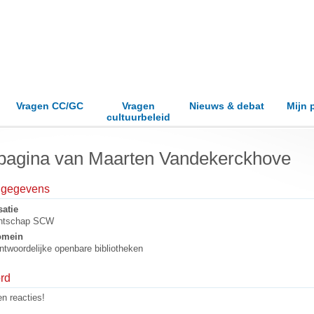
Vragen CC/GC
Vragen
Nieuws & debat
Mijn 
cultuurbeleid
pagina van Maarten Vandekerckhove
elgegevens
atie
ntschap SCW
omein
ntwoordelijke openbare bibliotheken
rd
n reacties!