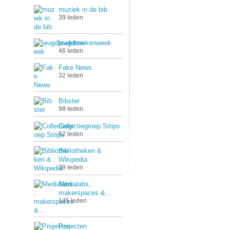
muziek in de bib
39 leden
jeugdboekenweek
46 leden
Fake News
32 leden
Bibster
98 leden
Collectiegroep Strips
52 leden
Bibliotheken &
Wikipedia
39 leden
Medialabs,
makerspaces &…
145 leden
Projecten