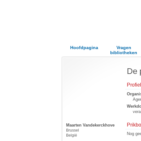
Hoofdpagina
Vragen
bibliotheken
De 
Profi
Organis
Age
Werkd
vera
Prikbo
Maarten Vandekerckhove
Brussel
Nog gee
België