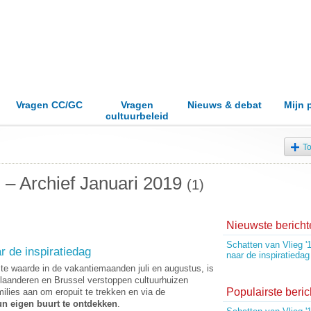
Vragen CC/GC
Vragen
Nieuws & debat
Mijn 
cultuurbeleid
T
g – Archief Januari 2019
(1)
Nieuwste bericht
Schatten van Vlieg '
r de inspiratiedag
naar de inspiratiedag
te waarde in de vakantiemaanden juli en augustus, is
Vlaanderen en Brussel verstoppen cultuurhuizen
Populairste beric
lies aan om eropuit te trekken en via de
un eigen buurt te ontdekken
.