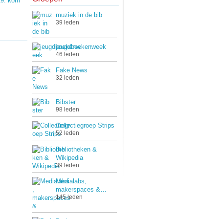
19: kom
muziek in de bib
39 leden
jeugdboekenweek
46 leden
Fake News
32 leden
Bibster
98 leden
Collectiegroep Strips
52 leden
Bibliotheken &
Wikipedia
39 leden
Medialabs,
makerspaces &…
145 leden