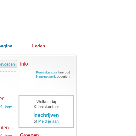
pagina
Leden
Info
oevoegen
Kenniskantoor
heeft dit
Ning-netwerk
opgericht.
en
Welkom bij
Kenniskantoor
19: kom
Inschrijven
of
Meld je aan
hten
Groepen