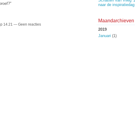
Schatten van Vlieg '
proef?"
naar de inspiratiedag
Maandarchieven
op 14.21 — Geen reacties
2019
Januari
(1)