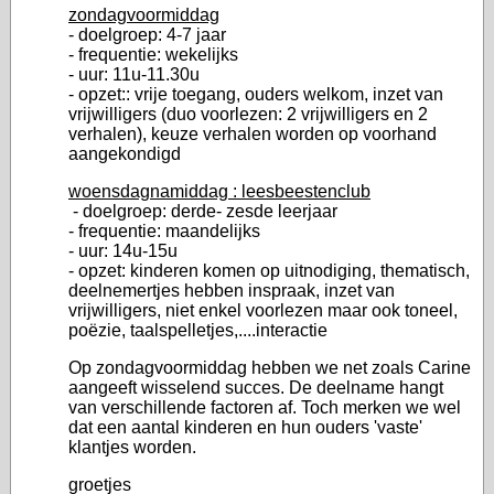
zondagvoormiddag
- doelgroep: 4-7 jaar
- frequentie: wekelijks
- uur: 11u-11.30u
- opzet:: vrije toegang, ouders welkom, inzet van
vrijwilligers (duo voorlezen: 2 vrijwilligers en 2
verhalen), keuze verhalen worden op voorhand
aangekondigd
woensdagnamiddag : leesbeestenclub
- doelgroep: derde- zesde leerjaar
- frequentie: maandelijks
- uur: 14u-15u
- opzet: kinderen komen op uitnodiging, thematisch,
deelnemertjes hebben inspraak, inzet van
vrijwilligers, niet enkel voorlezen maar ook toneel,
poëzie, taalspelletjes,....interactie
Op zondagvoormiddag hebben we net zoals Carine
aangeeft wisselend succes. De deelname hangt
van verschillende factoren af. Toch merken we wel
dat een aantal kinderen en hun ouders 'vaste'
klantjes worden.
groetjes