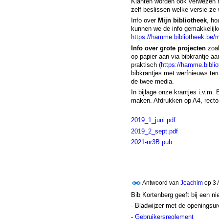
Klanten worden ook verwezen na
zelf beslissen welke versie ze w
Info over
Mijn bibliotheek
, ho
kunnen we de info gemakkelijke
https://hamme.bibliotheek.be/mi
Info over grote projecten
zoal
op papier aan via bibkrantje aa
praktisch
(https://hamme.bibli
bibkrantjes met werfnieuws teru
de twee media.
In bijlage onze krantjes i.v.m. 
maken. Afdrukken op A4, recto-v
2019_1_juni.pdf
2019_2_sept.pdf
2021-nr3B.pub
Antwoord van
Joachim
op
3 
Bib Kortenberg geeft bij een n
- Bladwijzer met de openingsur
-
Gebruikersreglement