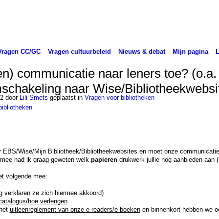
Vragen CC/GC
Vragen cultuurbeleid
Nieuws & debat
Mijn pagina
n) communicatie naar leners toe? (o.a. 
mschakeling naar Wise/Bibliotheekwebsi
22 door
Lili Smets
geplaatst in
Vragen voor bibliotheken
bibliotheken
ar EBS/Wise/Mijn Bibliotheek/Bibliotheekwebsites en moet onze communicatie
ermee had ik graag geweten welk
papieren
drukwerk jullie nog aanbieden aan 
het volgende mee:
ng verklaren ze zich hiermee akkoord)
 catalogus/hoe verlengen
.
 het
uitleenreglement van onze e-readers/e-boeken
en binnenkort hebben we o
.