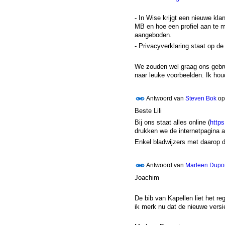
- In Wise krijgt een nieuwe kla
MB en hoe een profiel aan te m
aangeboden.
- Privacyverklaring staat op de
We zouden wel graag ons gebru
naar leuke voorbeelden. Ik hou
Antwoord van
Steven Bok
o
Beste Lili
Bij ons staat alles online (
https
drukken we de internetpagina af
Enkel bladwijzers met daarop 
Antwoord van
Marleen Dupo
Joachim
De bib van Kapellen liet het re
ik merk nu dat de nieuwe versie