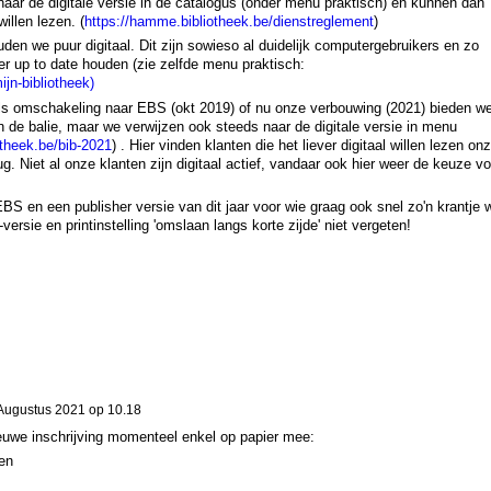
ar de digitale versie in de catalogus (onder menu praktisch) en kunnen dan
illen lezen. (
https://hamme.bibliotheek.be/dienstreglement
)
uden we puur digitaal. Dit zijn sowieso al duidelijk computergebruikers en zo
r up to date houden (zie zelfde menu praktisch:
jn-bibliotheek)
s omschakeling naar EBS (okt 2019) of nu onze verbouwing (2021) bieden w
n de balie, maar we verwijzen ook steeds naar de digitale versie in menu
otheek.be/bib-2021
) . Hier vinden klanten die het liever digitaal willen lezen on
g. Niet al onze klanten zijn digitaal actief, vandaar ook hier weer de keuze vo
EBS en een publisher versie van dit jaar voor wie graag ook snel zo'n krantje w
ersie en printinstelling 'omslaan langs korte zijde' niet vergeten!
Augustus 2021 op 10.18
ieuwe inschrijving momenteel enkel op papier mee:
en