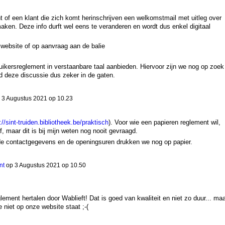
nt of een klant die zich komt herinschrijven een welkomstmail met uitleg over
aken. Deze info durft wel eens te veranderen en wordt dus enkel digitaal
 website of op aanvraag aan de balie
ikersreglement in verstaanbare taal aanbieden. Hiervoor zijn we nog op zoek
d deze discussie dus zeker in de gaten.
p
3 Augustus 2021 op 10.23
://sint-truiden.bibliotheek.be/praktisch
). Voor wie een papieren reglement wil,
, maar dit is bij mijn weten nog nooit gevraagd.
de contactgegevens en de openingsuren drukken we nog op papier.
nt
op
3 Augustus 2021 op 10.50
glement hertalen door Wablieft! Dat is goed van kwaliteit en niet zo duur... maa
 niet op onze website staat ;-(