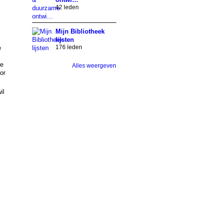
42 leden
Mijn Bibliotheek
lijsten
176 leden
e
ze
Alles weergeven
or
il