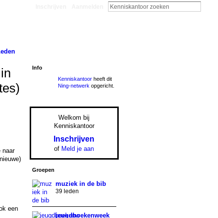
Inschrijven
Aanmelden
Leden
Info
in
Kenniskantoor
heeft dit
tes)
Ning-netwerk
opgericht.
Welkom bij
Kenniskantoor
Inschrijven
of
Meld je aan
 naar
(nieuwe)
Groepen
muziek in de bib
39 leden
ok een
jeugdboekenweek