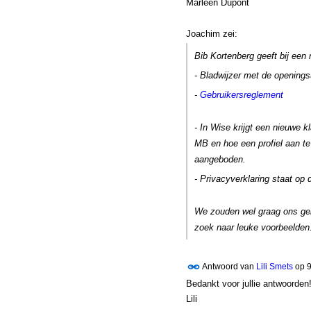
Marleen Dupont
Joachim zei:
Bib Kortenberg geeft bij een
- Bladwijzer met de openings
-
Gebruikersreglement
- In Wise krijgt een nieuwe k
MB en hoe een profiel aan te
aangeboden.
- Privacyverklaring staat op 
We zouden wel graag ons gebr
zoek naar leuke voorbeelden.
Antwoord van
Lili Smets
op
9
Bedankt voor jullie antwoorden
Lili