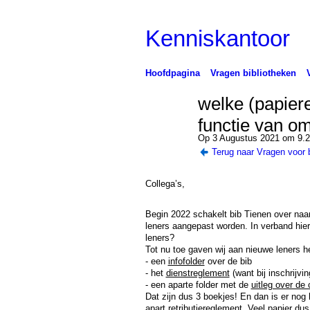
Kenniskantoor
Hoofdpagina
Vragen bibliotheken
welke (papiere
functie van o
Op 3 Augustus 2021 om 9.
Terug naar Vragen voor 
Collega’s,
Begin 2022 schakelt bib Tienen over na
leners aangepast worden. In verband hi
leners?
Tot nu toe gaven wij aan nieuwe leners 
- een
infofolder
over de bib
- het
dienstreglement
(want bij inschrijvi
- een aparte folder met de
uitleg over de
Dat zijn dus 3 boekjes! En dan is er nog
apart
retributiereglement
. Veel papier dus