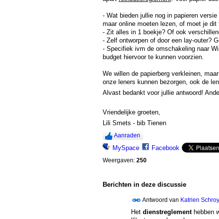
- Wat bieden jullie nog in papieren versi
maar online moeten lezen, of moet je dit
- Zit alles in 1 boekje? Of ook verschille
- Zelf ontworpen of door een lay-outer? G
- Specifiek ivm de omschakeling naar Wis
budget hiervoor te kunnen voorzien.
We willen de papierberg verkleinen, maar
onze leners kunnen bezorgen, ook de lene
Alvast bedankt voor jullie antwoord! Ande
Vriendelijke groeten,
Lili Smets - bib Tienen
Aanraden
MySpace
Facebook
Weergaven:
250
Berichten in deze discussie
Antwoord van
Katrien Schro
Het
dienstreglement
hebben we