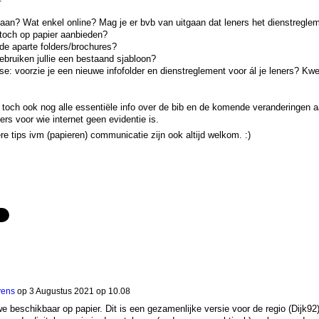
e aan? Wat enkel online? Mag je er bvb van uitgaan dat leners het dienstregle
 toch op papier aanbieden?
nde aparte folders/brochures?
ebruiken jullie een bestaand sjabloon?
e: voorzie je een nieuwe infofolder en dienstreglement voor ál je leners? Kwe
 toch ook nog alle essentiële info over de bib en de komende veranderingen a
rs voor wie internet geen evidentie is.
re tips ivm (papieren) communicatie zijn ook altijd welkom. :)
yens
op
3 Augustus 2021 op 10.08
 beschikbaar op papier. Dit is een gezamenlijke versie voor de regio (Dijk92)