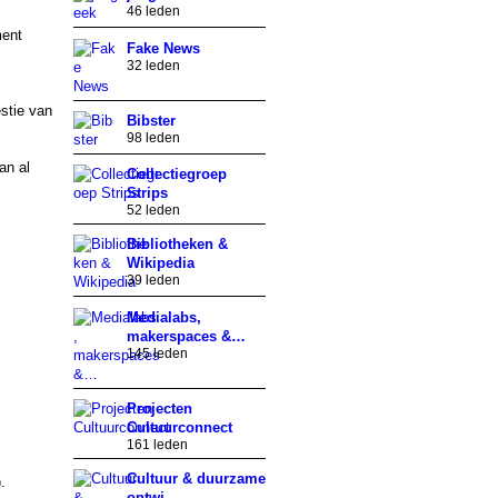
46 leden
ment
Fake News
32 leden
stie van
Bibster
98 leden
an al
Collectiegroep
Strips
52 leden
Bibliotheken &
Wikipedia
39 leden
Medialabs,
makerspaces &…
145 leden
Projecten
Cultuurconnect
161 leden
Cultuur & duurzame
.
ontwi…