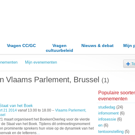
Vragen CC/GC
Vragen
Nieuws & debat
Mijn 
cultuurbeleid
venementen
Mijn evenementen
T
 in Vlaams Parlement, Brussel
(1)
Populaire soorte
evenementen
Staat van het Boek
studiedag
(24)
rt 21 2014
vanaf 13.00 to 18.00 –
Vlaams Parlement,
infomoment
(6)
sel
infosessie
(6)
1 maart organiseert het BoekenOverleg voor de vierde
 de Staat van het Boek. Tijdens dit ontmoetingsmoment
en
(6)
n prominente sprekers hun visie op de dynamiek van het
tentoonstelling
(5)
envak en de letterens
…