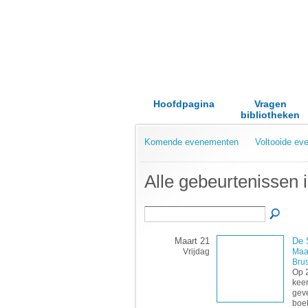
Hoofdpagina
Vragen
bibliotheken
Komende evenementen
Voltooide e
Alle gebeurtenissen
Maart 21
De 
Vrijdag
Maa
Brus
Op 2
keer
geve
boek