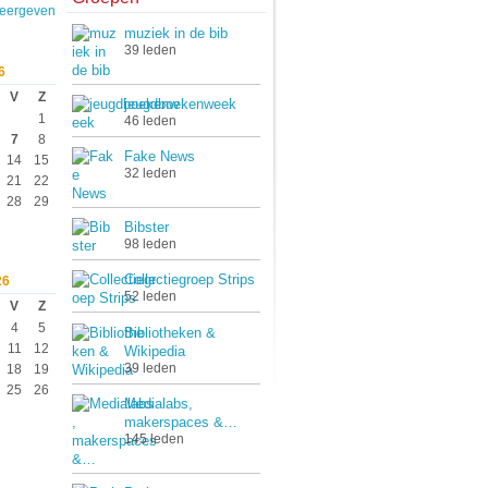
weergeven
muziek in de bib
39 leden
6
V
Z
jeugdboekenweek
1
46 leden
7
8
Fake News
14
15
32 leden
21
22
28
29
Bibster
98 leden
Collectiegroep Strips
26
52 leden
V
Z
4
5
Bibliotheken &
11
12
Wikipedia
39 leden
18
19
25
26
Medialabs,
makerspaces &…
145 leden