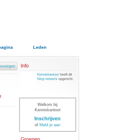
pagina
Leden
Info
oevoegen
Kenniskantoor
heeft dit
Ning-netwerk
opgericht.
n
Welkom bij
Kenniskantoor
Inschrijven
of
Meld je aan
Groepen