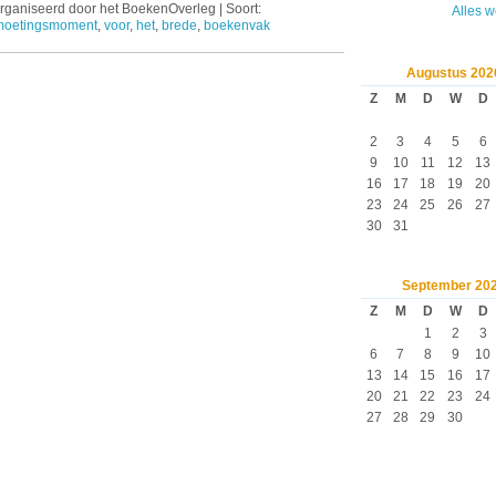
ganiseerd door het BoekenOverleg | Soort:
Alles 
moetingsmoment
,
voor
,
het
,
brede
,
boekenvak
Augustus
202
Z
M
D
W
D
2
3
4
5
6
9
10
11
12
13
16
17
18
19
20
23
24
25
26
27
30
31
September
20
Z
M
D
W
D
1
2
3
6
7
8
9
10
13
14
15
16
17
20
21
22
23
24
27
28
29
30