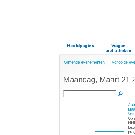
Hoofdpagina
Vragen
bibliotheken
Komende evenementen
Voltooide e
Maandag, Maart 21 
Aut
Maa
Vers
Op z
bibl
bezo
prog