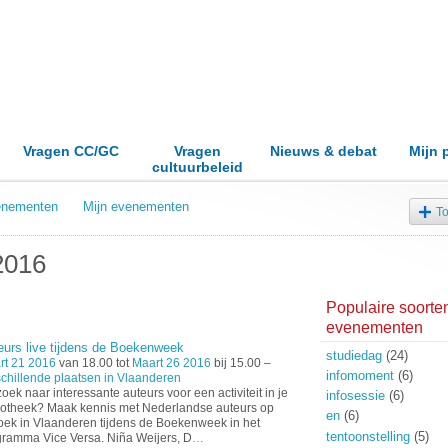
Vragen CC/GC
Vragen
Nieuws & debat
Mijn 
cultuurbeleid
venementen
Mijn evenementen
T
2016
Populaire soorte
evenementen
eurs live tijdens de Boekenweek
studiedag
(24)
rt 21 2016
van 18.00 tot
Maart 26 2016
bij 15.00 –
infomoment
(6)
chillende plaatsen in Vlaanderen
oek naar interessante auteurs voor een activiteit in je
infosessie
(6)
iotheek? Maak kennis met Nederlandse auteurs op
en
(6)
ek in Vlaanderen tijdens de Boekenweek in het
tentoonstelling
(5)
ramma Vice Versa. Niña Weijers, D
…