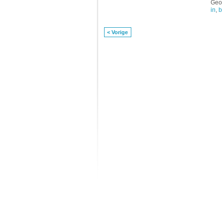
Geor
in
,
b
< Vorige