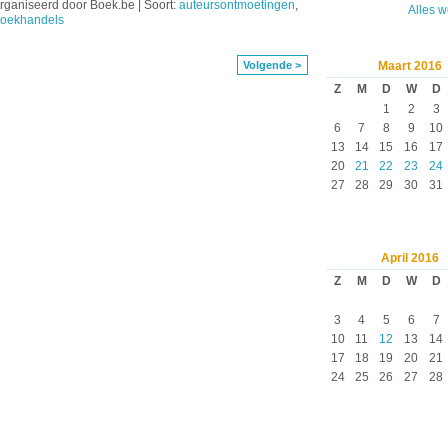
ganiseerd door Boek.be | Soort:
auteursontmoetingen
,
Alles 
oekhandels
Volgende >
Maart
2016
Z
M
D
W
D
1
2
3
6
7
8
9
10
13
14
15
16
17
20
21
22
23
24
27
28
29
30
31
April
2016
Z
M
D
W
D
3
4
5
6
7
10
11
12
13
14
17
18
19
20
21
24
25
26
27
28