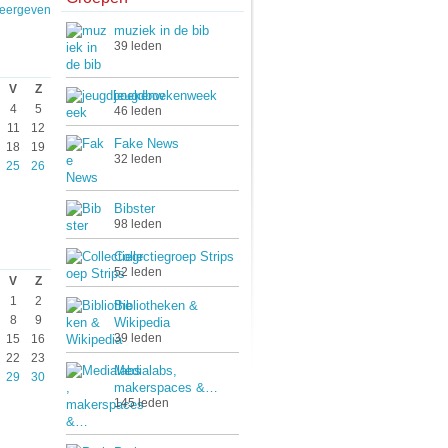
weergeven
muziek in de bib
39 leden
V
Z
jeugdboekenweek
4
5
46 leden
11
12
Fake News
18
19
32 leden
25
26
Bibster
98 leden
Collectiegroep Strips
52 leden
V
Z
1
2
Bibliotheken &
8
9
Wikipedia
39 leden
15
16
22
23
Medialabs,
29
30
makerspaces &…
145 leden