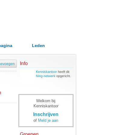
pagina
Leden
Info
oevoegen
Kenniskantoor
heeft dit
Ning-netwerk
opgericht.
n
Welkom bij
Kenniskantoor
Inschrijven
of
Meld je aan
Groepen